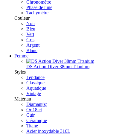
Chronomètre
Phase de lune
Tachymètre
Couleur
Noir
Bleu
Vert
Gris
Argent
Blanc
Femme
DS Action Diver 38mm Titanium
Styles
Tendance
Classique
Aquatique
Vintage
Matériau
Diamant(s)
Or 18 ct
Cuir
Céramique
Titane
Acier inoxydable 316L