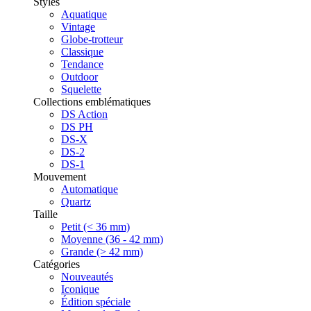
Styles
Aquatique
Vintage
Globe-trotteur
Classique
Tendance
Outdoor
Squelette
Collections emblématiques
DS Action
DS PH
DS-X
DS-2
DS-1
Mouvement
Automatique
Quartz
Taille
Petit (< 36 mm)
Moyenne (36 - 42 mm)
Grande (> 42 mm)
Catégories
Nouveautés
Iconique
Édition spéciale