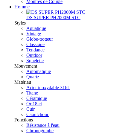
Montres de Couple
Homme
DS SUPER PH2000M STC
Styles
Aquatique
Vintage
Globe-trotteur
Classique
Tendance
Outdoor
Squelette
Mouvement
Automatique
Quartz
Matériau
Acier inoxydable 316L
Titane
Céramique
Or 18 ct
Cuir
Caoutchouc
Fonctions
Résistance à l'eau
Chronographe