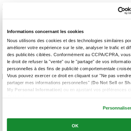
Mentions légales
Conditions d'utilisation
Déclaration de Confidentialité
Informations concernant les cookies
Informations concernant les cookies
Conditions de vente
Nous utilisons des cookies et des technologies similaires po
Rejoignez le club CERTINA
améliorer votre expérience sur le site, analyser le trafic et di
des publicités ciblées. Conformément au CCPA/CPRA, vous
S'inscrire pour recevoir des informations exclusives
le droit de refuser la "vente" ou le "partage" de vos informati
S'inscrire
personnelles à des fins de publicité comportementale croisée
Sélectionner un pays/une région
Vous pouvez exercer ce droit en cliquant sur "Ne pas vendre
Sélecteur de langue
partager mes informations personnelles" (
Do Not Sell or Sh
Allemagne
My Personal Information
) ou en ajustant vos préférences ci
Autriche
dessous.
Belgique
Dutch
Personnalise
Français
Chine
English
简体中文
OK