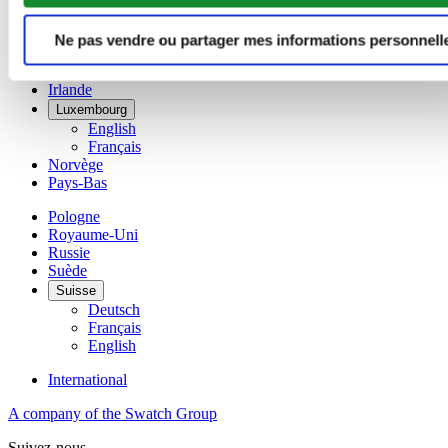
Danemark
Espagne
Ne pas vendre ou partager mes informations personnell
Finlande
France
Irlande
Luxembourg
English
Français
Norvège
Pays-Bas
Pologne
Royaume-Uni
Russie
Suède
Suisse
Deutsch
Français
English
International
A company of the Swatch Group
Suivez-nous