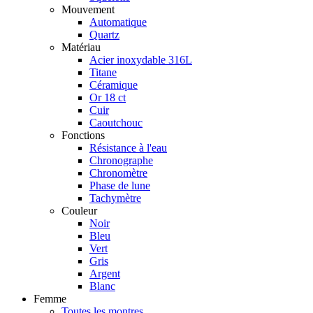
Mouvement
Automatique
Quartz
Matériau
Acier inoxydable 316L
Titane
Céramique
Or 18 ct
Cuir
Caoutchouc
Fonctions
Résistance à l'eau
Chronographe
Chronomètre
Phase de lune
Tachymètre
Couleur
Noir
Bleu
Vert
Gris
Argent
Blanc
Femme
Toutes les montres