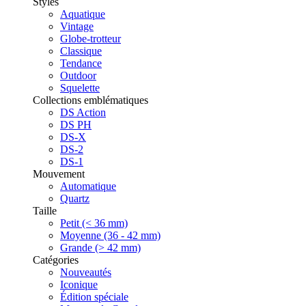
Styles
Aquatique
Vintage
Globe-trotteur
Classique
Tendance
Outdoor
Squelette
Collections emblématiques
DS Action
DS PH
DS-X
DS-2
DS-1
Mouvement
Automatique
Quartz
Taille
Petit (< 36 mm)
Moyenne (36 - 42 mm)
Grande (> 42 mm)
Catégories
Nouveautés
Iconique
Édition spéciale