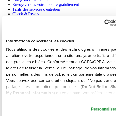
Envoyez-nous votre montre gratuitement
Tarifs des services d'entretien
Check & Reserve
Newsletter
Mentions légales
Conditions d'utilisation
Informations concernant les cookies
Déclaration de Confidentialité
Nous utilisons des cookies et des technologies similaires po
Informations concernant les cookies
Conditions de vente
améliorer votre expérience sur le site, analyser le trafic et di
des publicités ciblées. Conformément au CCPA/CPRA, vous
Rejoignez le club CERTINA
le droit de refuser la "vente" ou le "partage" de vos informati
personnelles à des fins de publicité comportementale croisée
S'inscrire pour recevoir des informations exclusives
Vous pouvez exercer ce droit en cliquant sur "Ne pas vendre
S'inscrire
Sélectionner un pays/une région
partager mes informations personnelles" (
Do Not Sell or Sh
Sélecteur de langue
My Personal Information
) ou en ajustant vos préférences ci
dessous.
Allemagne
Autriche
Personnalise
Belgique
Dutch