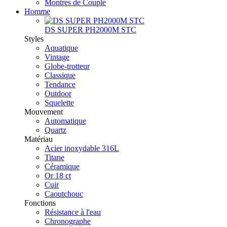
Montres de Couple
Homme
DS SUPER PH2000M STC
Styles
Aquatique
Vintage
Globe-trotteur
Classique
Tendance
Outdoor
Squelette
Mouvement
Automatique
Quartz
Matériau
Acier inoxydable 316L
Titane
Céramique
Or 18 ct
Cuir
Caoutchouc
Fonctions
Résistance à l'eau
Chronographe