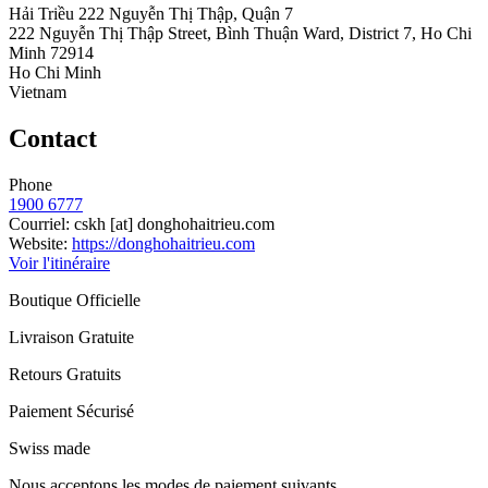
Hải Triều 222 Nguyễn Thị Thập, Quận 7
222 Nguyễn Thị Thập Street, Bình Thuận Ward, District 7, Ho Chi
Minh 72914
Ho Chi Minh
Vietnam
Contact
Phone
1900 6777
Courriel:
cskh
[at]
donghohaitrieu.com
Website:
https://donghohaitrieu.com
Voir l'itinéraire
Boutique Officielle
Livraison Gratuite
Retours Gratuits
Paiement Sécurisé
Swiss made
Nous acceptons les modes de paiement suivants