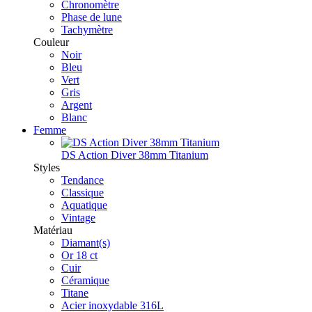
Chronomètre
Phase de lune
Tachymètre
Couleur
Noir
Bleu
Vert
Gris
Argent
Blanc
Femme
DS Action Diver 38mm Titanium
Styles
Tendance
Classique
Aquatique
Vintage
Matériau
Diamant(s)
Or 18 ct
Cuir
Céramique
Titane
Acier inoxydable 316L