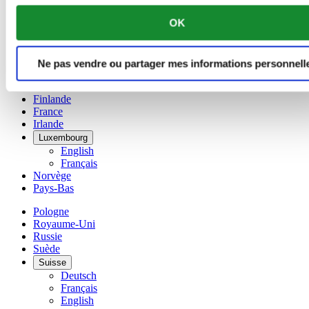
Français
OK
Chine
English
简体中文
Danemark
Ne pas vendre ou partager mes informations personnell
Espagne
Finlande
France
Irlande
Luxembourg
English
Français
Norvège
Pays-Bas
Pologne
Royaume-Uni
Russie
Suède
Suisse
Deutsch
Français
English