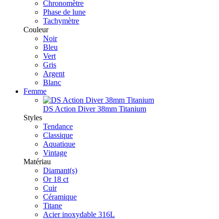
Chronomètre
Phase de lune
Tachymètre
Couleur
Noir
Bleu
Vert
Gris
Argent
Blanc
Femme
DS Action Diver 38mm Titanium
Styles
Tendance
Classique
Aquatique
Vintage
Matériau
Diamant(s)
Or 18 ct
Cuir
Céramique
Titane
Acier inoxydable 316L