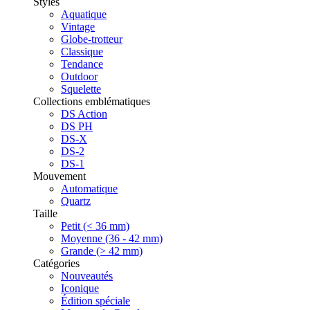
Styles
Aquatique
Vintage
Globe-trotteur
Classique
Tendance
Outdoor
Squelette
Collections emblématiques
DS Action
DS PH
DS-X
DS-2
DS-1
Mouvement
Automatique
Quartz
Taille
Petit (< 36 mm)
Moyenne (36 - 42 mm)
Grande (> 42 mm)
Catégories
Nouveautés
Iconique
Édition spéciale