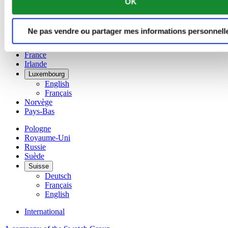
OK
简体中文
Danemark
Espagne
Ne pas vendre ou partager mes informations personnell
Finlande
France
Irlande
Luxembourg
English
Français
Norvège
Pays-Bas
Pologne
Royaume-Uni
Russie
Suède
Suisse
Deutsch
Français
English
International