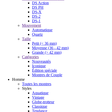
DS Action
DS PH
DS-X
DS-2
DS-1
Mouvement
Automatique
Quartz
Taille
Petit (< 36 mm)
Moyenne (36 - 42 mm)
Grande (> 42 mm)
Catégories
Nouveautés
Iconique
Édition spéciale
Montres de Couple
Homme
Toutes les montres
Styles
Aquatique
Vintage
Globe-trotteur
Classique
Tendance