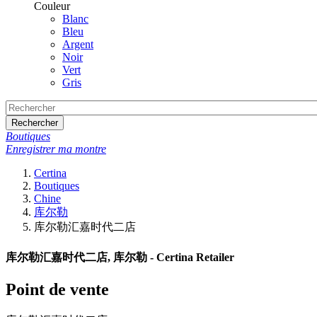
Couleur
Blanc
Bleu
Argent
Noir
Vert
Gris
Rechercher
Boutiques
Enregistrer ma montre
Certina
Boutiques
Chine
库尔勒
库尔勒汇嘉时代二店
库尔勒汇嘉时代二店, 库尔勒 - Certina Retailer
Point de vente