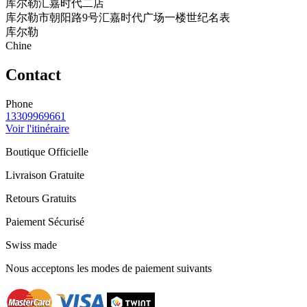
库尔勒汇嘉时代二店
库尔勒市朝阳路9号汇嘉时代广场一楼世纪名表
库尔勒
Chine
Contact
Phone
13309969661
Voir l'itinéraire
Boutique Officielle
Livraison Gratuite
Retours Gratuits
Paiement Sécurisé
Swiss made
Nous acceptons les modes de paiement suivants