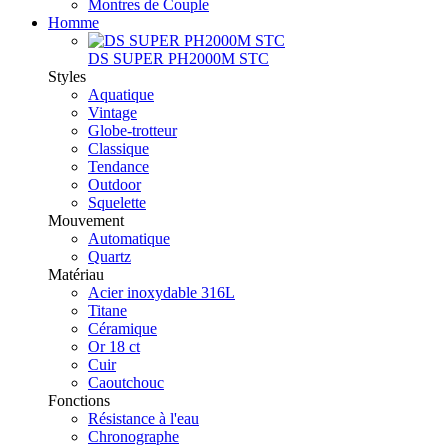
Montres de Couple
Homme
DS SUPER PH2000M STC
Styles
Aquatique
Vintage
Globe-trotteur
Classique
Tendance
Outdoor
Squelette
Mouvement
Automatique
Quartz
Matériau
Acier inoxydable 316L
Titane
Céramique
Or 18 ct
Cuir
Caoutchouc
Fonctions
Résistance à l'eau
Chronographe