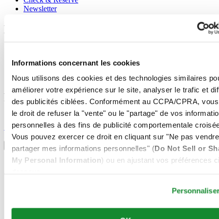
Newsletter
Mentions légales
Conditions d'utilisation
Déclaration de Confidentialité
Informations concernant les cookies
Informations concernant les cookies
Conditions de vente
Nous utilisons des cookies et des technologies similaires po
améliorer votre expérience sur le site, analyser le trafic et di
Rejoignez le club CERTINA
des publicités ciblées. Conformément au CCPA/CPRA, vous
le droit de refuser la "vente" ou le "partage" de vos informati
S'inscrire pour recevoir des informations exclusives
personnelles à des fins de publicité comportementale croisée
S'inscrire
Sélectionner un pays/une région
Vous pouvez exercer ce droit en cliquant sur "Ne pas vendre
Sélecteur de langue
partager mes informations personnelles" (
Do Not Sell or Sh
My Personal Information
) ou en ajustant vos préférences ci
Allemagne
Autriche
dessous.
Belgique
Dutch
Personnalise
Français
Chine
English