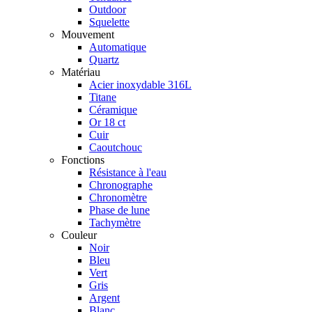
Outdoor
Squelette
Mouvement
Automatique
Quartz
Matériau
Acier inoxydable 316L
Titane
Céramique
Or 18 ct
Cuir
Caoutchouc
Fonctions
Résistance à l'eau
Chronographe
Chronomètre
Phase de lune
Tachymètre
Couleur
Noir
Bleu
Vert
Gris
Argent
Blanc