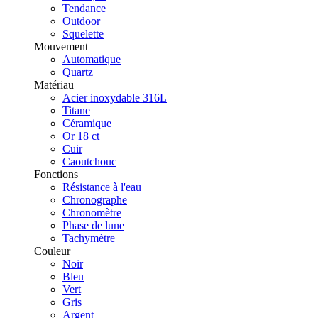
Tendance
Outdoor
Squelette
Mouvement
Automatique
Quartz
Matériau
Acier inoxydable 316L
Titane
Céramique
Or 18 ct
Cuir
Caoutchouc
Fonctions
Résistance à l'eau
Chronographe
Chronomètre
Phase de lune
Tachymètre
Couleur
Noir
Bleu
Vert
Gris
Argent