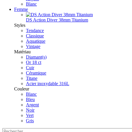
Blanc
Femme
DS Action Diver 38mm Titanium
Styles
Tendance
Classique
Aquatique
Vintage
Matériau
Diamant(s)
Or 18 ct
Cuir
Céramique
Titane
Acier inoxydable 316L
Couleur
Blanc
Bleu
Argent
Noir
Vert
Gris