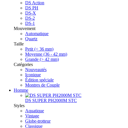
DS Action
DS PH
DS-X
DS-2
DS-1
Mouvement
Automatique
Quartz
Taille
Petit (< 36 mm)
Moyenne (36 - 42 mm)
Grande (> 42 mm)
Catégories
Nouveautés
Iconique
Édition spéciale
Montres de Couple
Homme
DS SUPER PH2000M STC
Styles
Aquatique
Vintage
Globe-trotteur
Classique