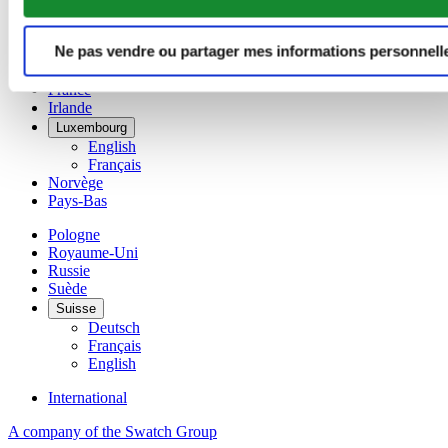
Danemark
Espagne
Ne pas vendre ou partager mes informations personnell
Finlande
France
Irlande
Luxembourg
English
Français
Norvège
Pays-Bas
Pologne
Royaume-Uni
Russie
Suède
Suisse
Deutsch
Français
English
International
A company of the Swatch Group