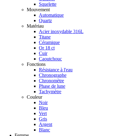
Squelette
Mouvement
Automatique
Quartz
Matériau
Acier inoxydable 316L
Titane
Céramique
Or 18 ct
Cuir
Caoutchouc
Fonctions
Résistance à l'eau
Chronographe
Chronomètre
Phase de lune
Tachymètre
Couleur
Noir
Bleu
Vert
Gris
Argent
Blanc
Femme