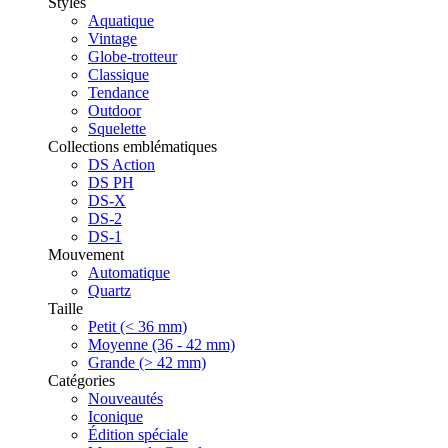
Styles
Aquatique
Vintage
Globe-trotteur
Classique
Tendance
Outdoor
Squelette
Collections emblématiques
DS Action
DS PH
DS-X
DS-2
DS-1
Mouvement
Automatique
Quartz
Taille
Petit (< 36 mm)
Moyenne (36 - 42 mm)
Grande (> 42 mm)
Catégories
Nouveautés
Iconique
Édition spéciale