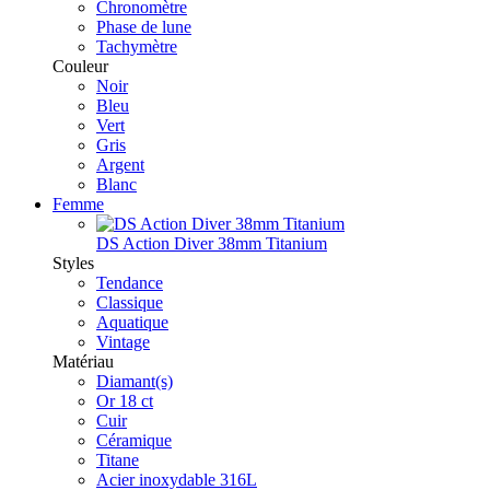
Chronomètre
Phase de lune
Tachymètre
Couleur
Noir
Bleu
Vert
Gris
Argent
Blanc
Femme
DS Action Diver 38mm Titanium
Styles
Tendance
Classique
Aquatique
Vintage
Matériau
Diamant(s)
Or 18 ct
Cuir
Céramique
Titane
Acier inoxydable 316L