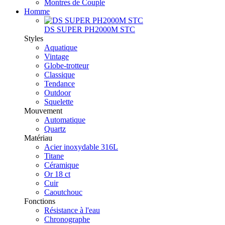
Montres de Couple
Homme
DS SUPER PH2000M STC
Styles
Aquatique
Vintage
Globe-trotteur
Classique
Tendance
Outdoor
Squelette
Mouvement
Automatique
Quartz
Matériau
Acier inoxydable 316L
Titane
Céramique
Or 18 ct
Cuir
Caoutchouc
Fonctions
Résistance à l'eau
Chronographe