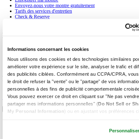
Envoyez-nous votre montre gratuitement
Tarifs des services d'entretien
Check & Reserve
Newsletter
Mentions légales
Conditions d'utilisation
Informations concernant les cookies
Déclaration de Confidentialité
Nous utilisons des cookies et des technologies similaires po
Informations concernant les cookies
Conditions de vente
améliorer votre expérience sur le site, analyser le trafic et di
des publicités ciblées. Conformément au CCPA/CPRA, vous
Rejoignez le club CERTINA
le droit de refuser la "vente" ou le "partage" de vos informati
personnelles à des fins de publicité comportementale croisée
S'inscrire pour recevoir des informations exclusives
Vous pouvez exercer ce droit en cliquant sur "Ne pas vendre
S'inscrire
Sélectionner un pays/une région
partager mes informations personnelles" (
Do Not Sell or Sh
Sélecteur de langue
My Personal Information
) ou en ajustant vos préférences ci
dessous.
Allemagne
Autriche
Personnalise
Belgique
Dutch