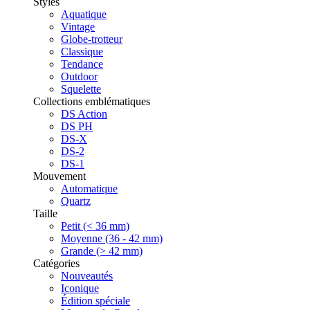
Styles
Aquatique
Vintage
Globe-trotteur
Classique
Tendance
Outdoor
Squelette
Collections emblématiques
DS Action
DS PH
DS-X
DS-2
DS-1
Mouvement
Automatique
Quartz
Taille
Petit (< 36 mm)
Moyenne (36 - 42 mm)
Grande (> 42 mm)
Catégories
Nouveautés
Iconique
Édition spéciale