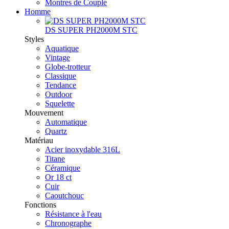
Montres de Couple
Homme
DS SUPER PH2000M STC
Styles
Aquatique
Vintage
Globe-trotteur
Classique
Tendance
Outdoor
Squelette
Mouvement
Automatique
Quartz
Matériau
Acier inoxydable 316L
Titane
Céramique
Or 18 ct
Cuir
Caoutchouc
Fonctions
Résistance à l'eau
Chronographe