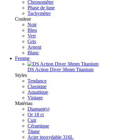
Chronomètre
Phase de lune
Tachymètre
Couleur
Noir
Bleu
Vert
Gris
Argent
Blanc
Femme
DS Action Diver 38mm Titanium
Styles
Tendance
Classique
Aquatique
Vintage
Matériau
Diamant(s)
Or 18 ct
Cuir
Céramique
Titane
Acier inoxydable 316L