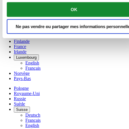
Français
OK
Chine
English
简体中文
Danemark
Ne pas vendre ou partager mes informations personnell
Espagne
Finlande
France
Irlande
Luxembourg
English
Français
Norvège
Pays-Bas
Pologne
Royaume-Uni
Russie
Suède
Suisse
Deutsch
Français
English