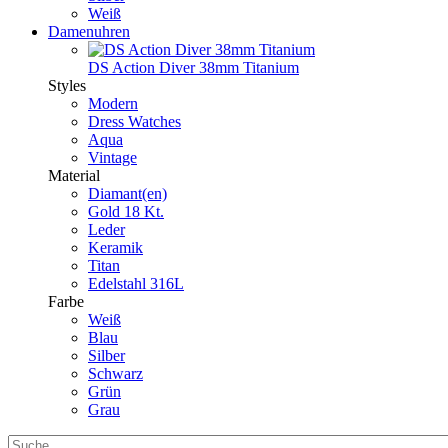
Weiß
Damenuhren
DS Action Diver 38mm Titanium
Styles
Modern
Dress Watches
Aqua
Vintage
Material
Diamant(en)
Gold 18 Kt.
Leder
Keramik
Titan
Edelstahl 316L
Farbe
Weiß
Blau
Silber
Schwarz
Grün
Grau