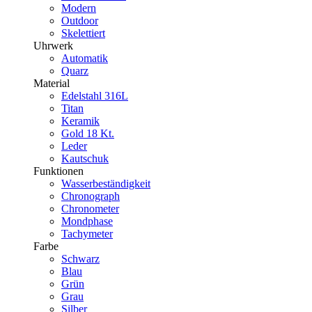
Modern
Outdoor
Skelettiert
Uhrwerk
Automatik
Quarz
Material
Edelstahl 316L
Titan
Keramik
Gold 18 Kt.
Leder
Kautschuk
Funktionen
Wasserbeständigkeit
Chronograph
Chronometer
Mondphase
Tachymeter
Farbe
Schwarz
Blau
Grün
Grau
Silber