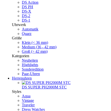
DS Action
DS PH
DS-X
DS-2
DS-1
Uhrwerk
Automatik
Quarz
Größe
Klein (< 36 mm)
Medium (36 - 42 mm)
Groß (> 42 mm)
Kategorien
Neuheiten
Highlights
Sonderedition
Paar-Uhren
Herrenuhren
DS SUPER PH2000M STC
Styles
Aqua
Vintage
Traveler
Dress Watches