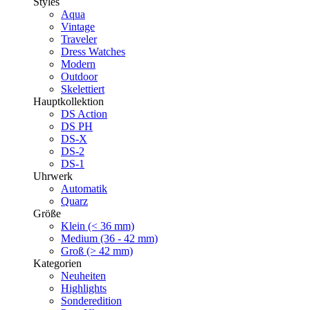
Styles
Aqua
Vintage
Traveler
Dress Watches
Modern
Outdoor
Skelettiert
Hauptkollektion
DS Action
DS PH
DS-X
DS-2
DS-1
Uhrwerk
Automatik
Quarz
Größe
Klein (< 36 mm)
Medium (36 - 42 mm)
Groß (> 42 mm)
Kategorien
Neuheiten
Highlights
Sonderedition