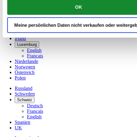
简体中文
OK
Dänemark
Deutschland
Finnland
Meine persönlichen Daten nicht verkaufen oder weiterge
France
Irland
Luxemburg
English
Français
Niederlande
Norwegen
Österreich
Polen
Russland
Schweden
Schweiz
Deutsch
Français
English
Spanien
UK