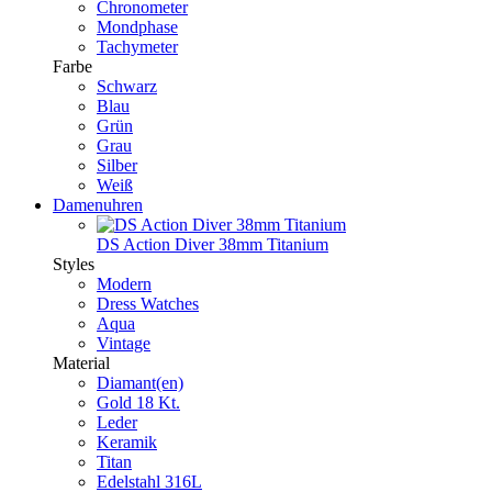
Chronometer
Mondphase
Tachymeter
Farbe
Schwarz
Blau
Grün
Grau
Silber
Weiß
Damenuhren
DS Action Diver 38mm Titanium
Styles
Modern
Dress Watches
Aqua
Vintage
Material
Diamant(en)
Gold 18 Kt.
Leder
Keramik
Titan
Edelstahl 316L