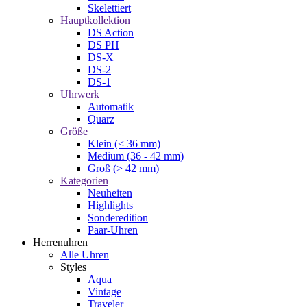
Skelettiert
Hauptkollektion
DS Action
DS PH
DS-X
DS-2
DS-1
Uhrwerk
Automatik
Quarz
Größe
Klein (< 36 mm)
Medium (36 - 42 mm)
Groß (> 42 mm)
Kategorien
Neuheiten
Highlights
Sonderedition
Paar-Uhren
Herrenuhren
Alle Uhren
Styles
Aqua
Vintage
Traveler