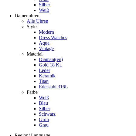
Silber
Weiß
Damenuhren
Alle Uhren
Styles
Modern
Dress Watches
Aqua
Vintage
Material
Diamant(en)
Gold 18 Kt.
Leder
Keramik
Titan
Edelstahl 316L
Farbe
Weiß
Blau
Silber
Schwarz
Grün
Grau
Region/ Language