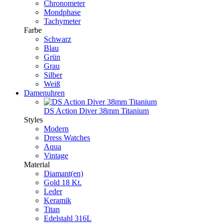
Chronometer
Mondphase
Tachymeter
Farbe
Schwarz
Blau
Grün
Grau
Silber
Weiß
Damenuhren
DS Action Diver 38mm Titanium
Styles
Modern
Dress Watches
Aqua
Vintage
Material
Diamant(en)
Gold 18 Kt.
Leder
Keramik
Titan
Edelstahl 316L