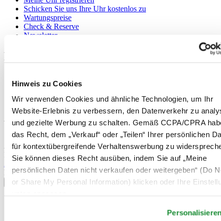
Schicken Sie uns Ihre Uhr kostenlos zu
Wartungspreise
Check & Reserve
Newsletter
Rechtliches
Nutzungsbedingungen
Hinweis zu Cookies
Datenschutzerklärung
Hinweis zu Cookies
Wir verwenden Cookies und ähnliche Technologien, um Ihr
Verkaufsbedingungen und Konditionen
Website-Erlebnis zu verbessern, den Datenverkehr zu analy
und gezielte Werbung zu schalten. Gemäß CCPA/CPRA hab
Willkommen im CERTINA Club
das Recht, dem „Verkauf“ oder „Teilen“ Ihrer persönlichen D
Abonnieren Sie unseren Newsletter und erhalten Sie exklusive
für kontextübergreifende Verhaltenswerbung zu widersprech
Information
Sie können dieses Recht ausüben, indem Sie auf „Meine
Anmelden
persönlichen Daten nicht verkaufen oder weitergeben“ (Do No
Land/Region auswählen
or Share My Personal Information) klicken oder Ihre Einstel
Sprachumschalter
unten anpassen.
Belgien
Dutch
Personalisiere
Français