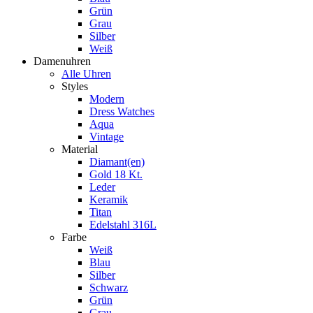
Grün
Grau
Silber
Weiß
Damenuhren
Alle Uhren
Styles
Modern
Dress Watches
Aqua
Vintage
Material
Diamant(en)
Gold 18 Kt.
Leder
Keramik
Titan
Edelstahl 316L
Farbe
Weiß
Blau
Silber
Schwarz
Grün
Grau