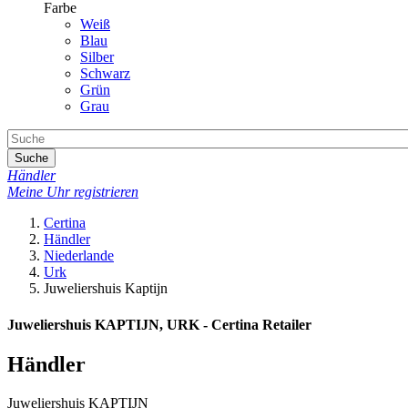
Farbe
Weiß
Blau
Silber
Schwarz
Grün
Grau
Suche
Händler
Meine Uhr registrieren
Certina
Händler
Niederlande
Urk
Juweliershuis Kaptijn
Juweliershuis KAPTIJN, URK - Certina Retailer
Händler
Juweliershuis KAPTIJN