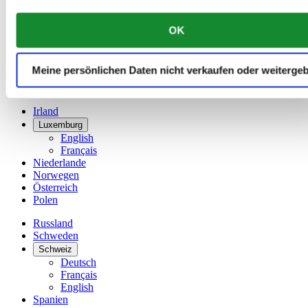
China
English
OK
简体中文
Dänemark
Deutschland
Meine persönlichen Daten nicht verkaufen oder weiterge
Finnland
France
Irland
Luxemburg
English
Français
Niederlande
Norwegen
Österreich
Polen
Russland
Schweden
Schweiz
Deutsch
Français
English
Spanien