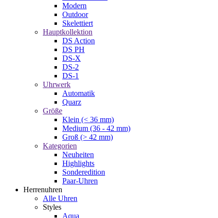
Modern
Outdoor
Skelettiert
Hauptkollektion
DS Action
DS PH
DS-X
DS-2
DS-1
Uhrwerk
Automatik
Quarz
Größe
Klein (< 36 mm)
Medium (36 - 42 mm)
Groß (> 42 mm)
Kategorien
Neuheiten
Highlights
Sonderedition
Paar-Uhren
Herrenuhren
Alle Uhren
Styles
Aqua