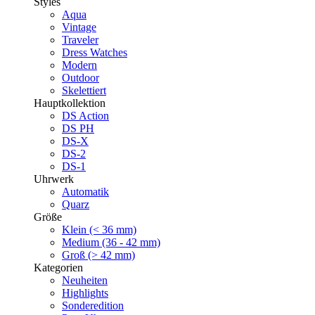
Styles
Aqua
Vintage
Traveler
Dress Watches
Modern
Outdoor
Skelettiert
Hauptkollektion
DS Action
DS PH
DS-X
DS-2
DS-1
Uhrwerk
Automatik
Quarz
Größe
Klein (< 36 mm)
Medium (36 - 42 mm)
Groß (> 42 mm)
Kategorien
Neuheiten
Highlights
Sonderedition