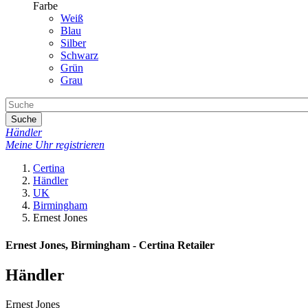
Farbe
Weiß
Blau
Silber
Schwarz
Grün
Grau
Suche
Händler
Meine Uhr registrieren
Certina
Händler
UK
Birmingham
Ernest Jones
Ernest Jones, Birmingham - Certina Retailer
Händler
Ernest Jones