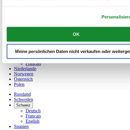
China
anpassen.
English
简体中文
Personalisier
Dänemark
Deutschland
Finnland
OK
France
Irland
Meine persönlichen Daten nicht verkaufen oder weiterg
Luxemburg
English
Français
Niederlande
Norwegen
Österreich
Polen
Russland
Schweden
Schweiz
Deutsch
Français
English
Spanien