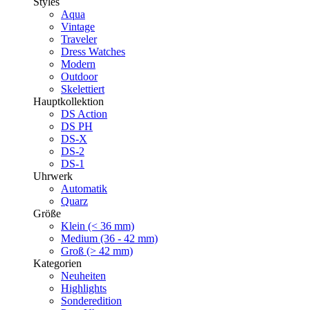
Styles
Aqua
Vintage
Traveler
Dress Watches
Modern
Outdoor
Skelettiert
Hauptkollektion
DS Action
DS PH
DS-X
DS-2
DS-1
Uhrwerk
Automatik
Quarz
Größe
Klein (< 36 mm)
Medium (36 - 42 mm)
Groß (> 42 mm)
Kategorien
Neuheiten
Highlights
Sonderedition