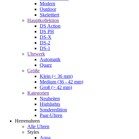
Modern
Outdoor
Skelettiert
Hauptkollektion
DS Action
DS PH
DS-X
DS-2
DS-1
Uhrwerk
Automatik
Quarz
Größe
Klein (< 36 mm)
Medium (36 - 42 mm)
Groß (> 42 mm)
Kategorien
Neuheiten
Highlights
Sonderedition
Paar-Uhren
Herrenuhren
Alle Uhren
Styles
Aqua