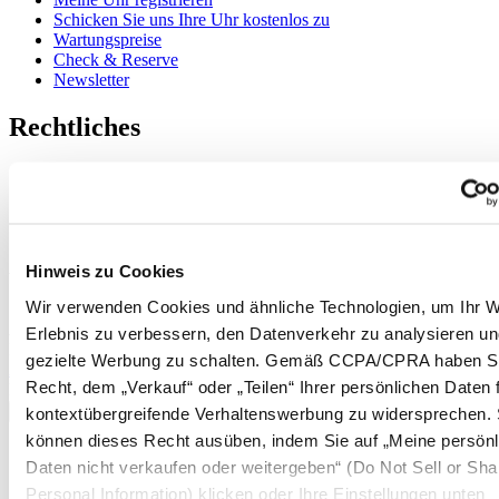
Schicken Sie uns Ihre Uhr kostenlos zu
Wartungspreise
Check & Reserve
Newsletter
Rechtliches
Nutzungsbedingungen
Datenschutzerklärung
Hinweis zu Cookies
Verkaufsbedingungen und Konditionen
Hinweis zu Cookies
Willkommen im CERTINA Club
Wir verwenden Cookies und ähnliche Technologien, um Ihr W
Abonnieren Sie unseren Newsletter und erhalten Sie exklusive
Erlebnis zu verbessern, den Datenverkehr zu analysieren u
Information
gezielte Werbung zu schalten. Gemäß CCPA/CPRA haben S
Anmelden
Recht, dem „Verkauf“ oder „Teilen“ Ihrer persönlichen Daten 
Land/Region auswählen
Sprachumschalter
kontextübergreifende Verhaltenswerbung zu widersprechen. 
können dieses Recht ausüben, indem Sie auf „Meine persönl
Belgien
Daten nicht verkaufen oder weitergeben“ (Do Not Sell or Sh
Dutch
Personal Information) klicken oder Ihre Einstellungen unten
Français