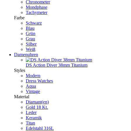
Chronometer
Mondphase
Tachymeter
Farbe
Schwarz
Blau
Grün
Grau
Silber
Weiß
Damenuhren
DS Action Diver 38mm Titanium
Styles
Modern
Dress Watches
Aqua
Vintage
Material
Diamant(en)
Gold 18 Kt.
Leder
Keramik
Titan
Edelstahl 316L