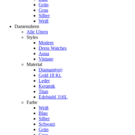
Grün
Grau
Silber
Weiß
Damenuhren
Alle Uhren
Styles
Modern
Dress Watches
Aqua
Vintage
Material
Diamant(en)
Gold 18 Kt.
Leder
Keramik
Titan
Edelstahl 316L
Farbe
Weiß
Blau
Silber
Schwarz
Grün
Grau