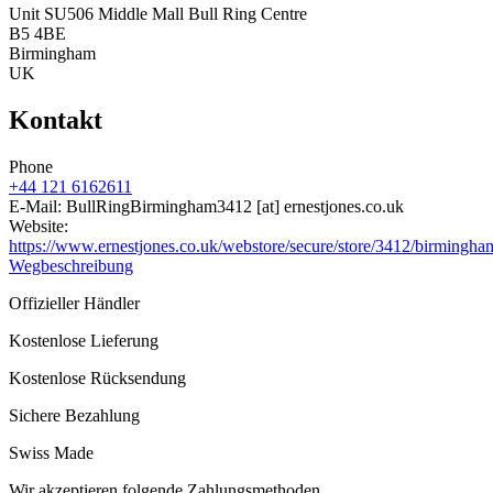
Unit SU506 Middle Mall Bull Ring Centre
B5 4BE
Birmingham
UK
Kontakt
Phone
+44 121 6162611
E-Mail:
BullRingBirmingham3412
[at]
ernestjones.co.uk
Website:
https://www.ernestjones.co.uk/webstore/secure/store/3412/birmingha
Wegbeschreibung
Offizieller Händler
Kostenlose Lieferung
Kostenlose Rücksendung
Sichere Bezahlung
Swiss Made
Wir akzeptieren folgende Zahlungsmethoden