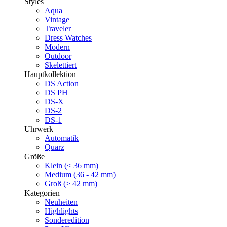
Styles
Aqua
Vintage
Traveler
Dress Watches
Modern
Outdoor
Skelettiert
Hauptkollektion
DS Action
DS PH
DS-X
DS-2
DS-1
Uhrwerk
Automatik
Quarz
Größe
Klein (< 36 mm)
Medium (36 - 42 mm)
Groß (> 42 mm)
Kategorien
Neuheiten
Highlights
Sonderedition