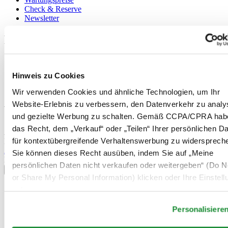
Check & Reserve
Newsletter
Rechtliches
Nutzungsbedingungen
Datenschutzerklärung
Hinweis zu Cookies
Hinweis zu Cookies
Verkaufsbedingungen und Konditionen
Wir verwenden Cookies und ähnliche Technologien, um Ihr
Website-Erlebnis zu verbessern, den Datenverkehr zu analy
Willkommen im CERTINA Club
und gezielte Werbung zu schalten. Gemäß CCPA/CPRA hab
das Recht, dem „Verkauf“ oder „Teilen“ Ihrer persönlichen D
Abonnieren Sie unseren Newsletter und erhalten Sie exklusive
für kontextübergreifende Verhaltenswerbung zu widersprech
Information
Anmelden
Sie können dieses Recht ausüben, indem Sie auf „Meine
Land/Region auswählen
persönlichen Daten nicht verkaufen oder weitergeben“ (Do No
Sprachumschalter
or Share My Personal Information) klicken oder Ihre Einstel
Belgien
unten anpassen.
Dutch
Français
Personalisiere
China
English