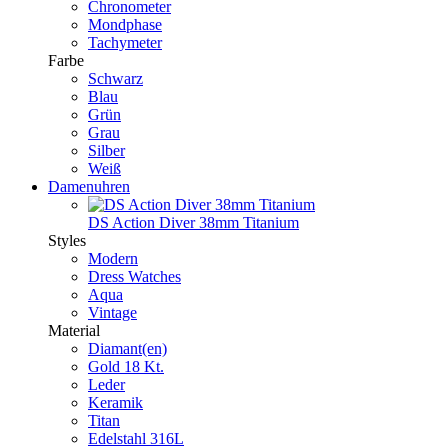
Chronometer
Mondphase
Tachymeter
Farbe
Schwarz
Blau
Grün
Grau
Silber
Weiß
Damenuhren
DS Action Diver 38mm Titanium
Styles
Modern
Dress Watches
Aqua
Vintage
Material
Diamant(en)
Gold 18 Kt.
Leder
Keramik
Titan
Edelstahl 316L