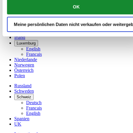
简体中文
OK
Dänemark
Deutschland
Finnland
Meine persönlichen Daten nicht verkaufen oder weiterge
France
Irland
Luxemburg
English
Français
Niederlande
Norwegen
Österreich
Polen
Russland
Schweden
Schweiz
Deutsch
Français
English
Spanien
UK