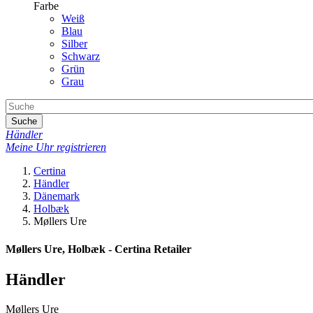
Farbe
Weiß
Blau
Silber
Schwarz
Grün
Grau
Suche
Händler
Meine Uhr registrieren
Certina
Händler
Dänemark
Holbæk
Møllers Ure
Møllers Ure, Holbæk - Certina Retailer
Händler
Møllers Ure