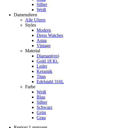
Silber
Weiß
Damenuhren
Alle Uhren
Styles
Modern
Dress Watches
Aqua
Vintage
Material
Diamant(en)
Gold 18 Kt.
Leder
Keramik
Titan
Edelstahl 316L
Farbe
Weiß
Blau
Silber
Schwarz
Grün
Grau
Region/ Language