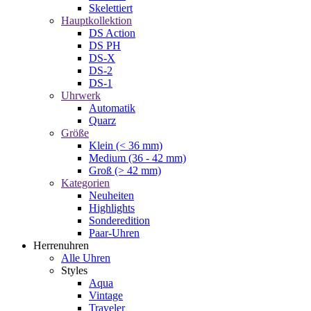
Skelettiert
Hauptkollektion
DS Action
DS PH
DS-X
DS-2
DS-1
Uhrwerk
Automatik
Quarz
Größe
Klein (< 36 mm)
Medium (36 - 42 mm)
Groß (> 42 mm)
Kategorien
Neuheiten
Highlights
Sonderedition
Paar-Uhren
Herrenuhren
Alle Uhren
Styles
Aqua
Vintage
Traveler