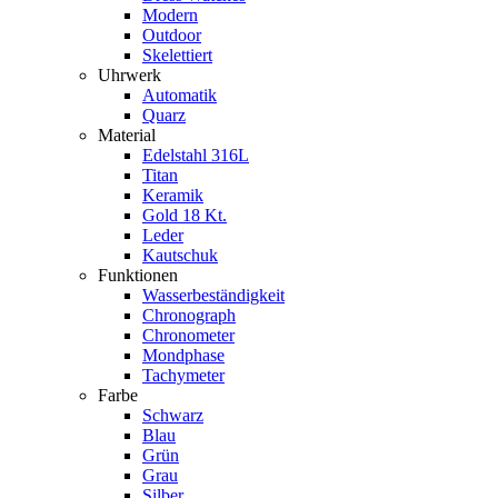
Modern
Outdoor
Skelettiert
Uhrwerk
Automatik
Quarz
Material
Edelstahl 316L
Titan
Keramik
Gold 18 Kt.
Leder
Kautschuk
Funktionen
Wasserbeständigkeit
Chronograph
Chronometer
Mondphase
Tachymeter
Farbe
Schwarz
Blau
Grün
Grau
Silber