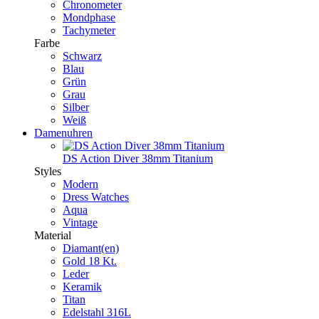
Chronometer
Mondphase
Tachymeter
Farbe
Schwarz
Blau
Grün
Grau
Silber
Weiß
Damenuhren
DS Action Diver 38mm Titanium
Styles
Modern
Dress Watches
Aqua
Vintage
Material
Diamant(en)
Gold 18 Kt.
Leder
Keramik
Titan
Edelstahl 316L