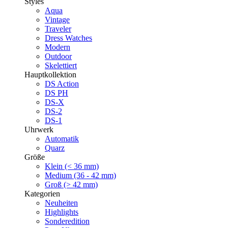
Styles
Aqua
Vintage
Traveler
Dress Watches
Modern
Outdoor
Skelettiert
Hauptkollektion
DS Action
DS PH
DS-X
DS-2
DS-1
Uhrwerk
Automatik
Quarz
Größe
Klein (< 36 mm)
Medium (36 - 42 mm)
Groß (> 42 mm)
Kategorien
Neuheiten
Highlights
Sonderedition