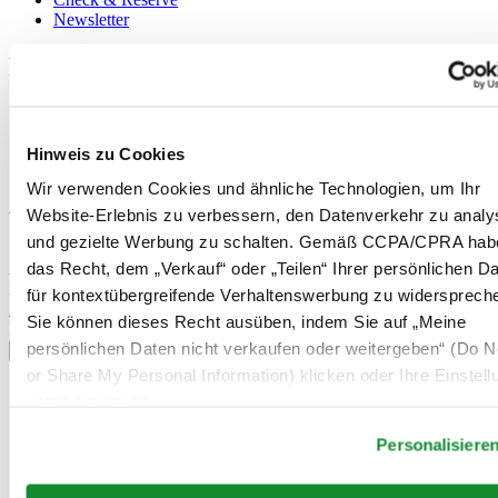
Newsletter
Rechtliches
Nutzungsbedingungen
Datenschutzerklärung
Hinweis zu Cookies
Hinweis zu Cookies
Verkaufsbedingungen und Konditionen
Wir verwenden Cookies und ähnliche Technologien, um Ihr
Website-Erlebnis zu verbessern, den Datenverkehr zu analy
Willkommen im CERTINA Club
und gezielte Werbung zu schalten. Gemäß CCPA/CPRA hab
das Recht, dem „Verkauf“ oder „Teilen“ Ihrer persönlichen D
Abonnieren Sie unseren Newsletter und erhalten Sie exklusive
Information
für kontextübergreifende Verhaltenswerbung zu widersprech
Anmelden
Sie können dieses Recht ausüben, indem Sie auf „Meine
Land/Region auswählen
persönlichen Daten nicht verkaufen oder weitergeben“ (Do No
Sprachumschalter
or Share My Personal Information) klicken oder Ihre Einstel
Belgien
unten anpassen.
Dutch
Français
Personalisiere
China
English
简体中文