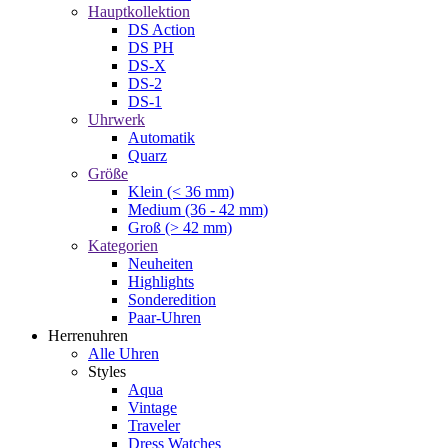
Hauptkollektion
DS Action
DS PH
DS-X
DS-2
DS-1
Uhrwerk
Automatik
Quarz
Größe
Klein (< 36 mm)
Medium (36 - 42 mm)
Groß (> 42 mm)
Kategorien
Neuheiten
Highlights
Sonderedition
Paar-Uhren
Herrenuhren
Alle Uhren
Styles
Aqua
Vintage
Traveler
Dress Watches