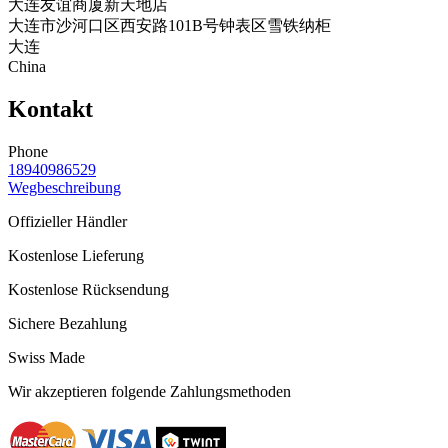
大连友谊商厦新天地店
大连市沙河口区西安路101B号钟表区雪铁纳柜
大连
China
Kontakt
Phone
18940986529
Wegbeschreibung
Offizieller Händler
Kostenlose Lieferung
Kostenlose Rücksendung
Sichere Bezahlung
Swiss Made
Wir akzeptieren folgende Zahlungsmethoden