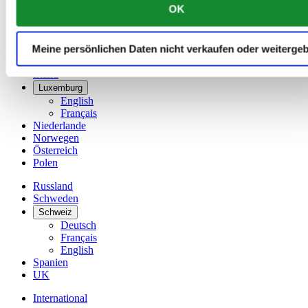
OK
Dänemark
Deutschland
Finnland
Meine persönlichen Daten nicht verkaufen oder weiterge
France
Irland
Luxemburg
English
Français
Niederlande
Norwegen
Österreich
Polen
Russland
Schweden
Schweiz
Deutsch
Français
English
Spanien
UK
International