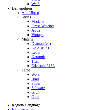
Weiß
Damenuhren
Alle Uhren
Styles
Modern
Dress Watches
Aqua
Vintage
Material
Diamant(en)
Gold 18 Kt.
Leder
Keramik
Titan
Edelstahl 316L
Farbe
Weiß
Blau
Silber
Schwarz
Grün
Grau
Region/ Language
Händlersuche