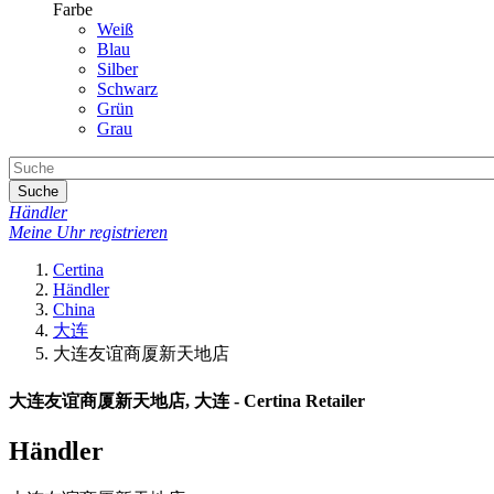
Farbe
Weiß
Blau
Silber
Schwarz
Grün
Grau
Suche
Händler
Meine Uhr registrieren
Certina
Händler
China
大连
大连友谊商厦新天地店
大连友谊商厦新天地店, 大连 - Certina Retailer
Händler