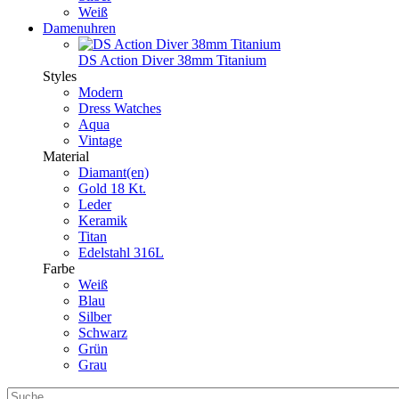
Weiß
Damenuhren
DS Action Diver 38mm Titanium
Styles
Modern
Dress Watches
Aqua
Vintage
Material
Diamant(en)
Gold 18 Kt.
Leder
Keramik
Titan
Edelstahl 316L
Farbe
Weiß
Blau
Silber
Schwarz
Grün
Grau