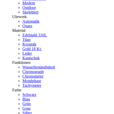
Modern
Outdoor
Skelettiert
Uhrwerk
Automatik
Quarz
Material
Edelstahl 316L
Titan
Keramik
Gold 18 Kt.
Leder
Kautschuk
Funktionen
Wasserbeständigkeit
Chronograph
Chronometer
Mondphase
Tachymeter
Farbe
Schwarz
Blau
Grün
Grau
Silber