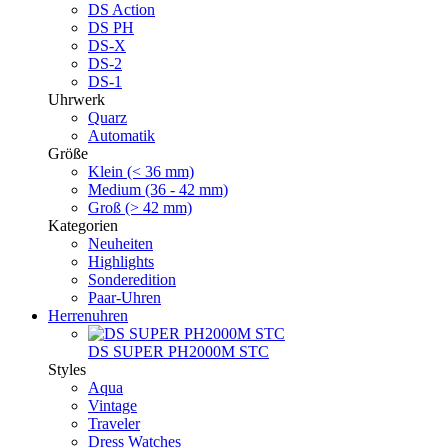
DS Action
DS PH
DS-X
DS-2
DS-1
Uhrwerk
Quarz
Automatik
Größe
Klein (< 36 mm)
Medium (36 - 42 mm)
Groß (> 42 mm)
Kategorien
Neuheiten
Highlights
Sonderedition
Paar-Uhren
Herrenuhren
DS SUPER PH2000M STC
Styles
Aqua
Vintage
Traveler
Dress Watches