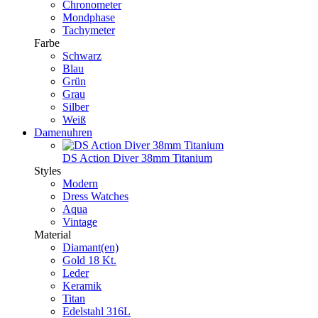
Chronometer
Mondphase
Tachymeter
Farbe
Schwarz
Blau
Grün
Grau
Silber
Weiß
Damenuhren
DS Action Diver 38mm Titanium
Styles
Modern
Dress Watches
Aqua
Vintage
Material
Diamant(en)
Gold 18 Kt.
Leder
Keramik
Titan
Edelstahl 316L