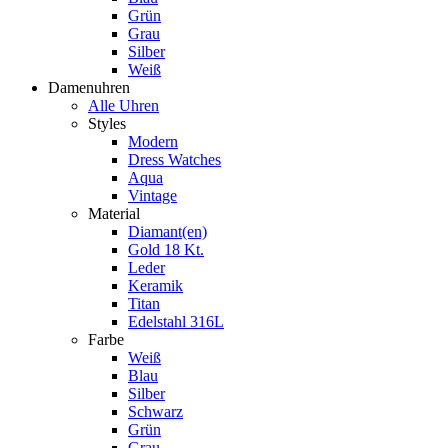
Grün
Grau
Silber
Weiß
Damenuhren
Alle Uhren
Styles
Modern
Dress Watches
Aqua
Vintage
Material
Diamant(en)
Gold 18 Kt.
Leder
Keramik
Titan
Edelstahl 316L
Farbe
Weiß
Blau
Silber
Schwarz
Grün
Grau