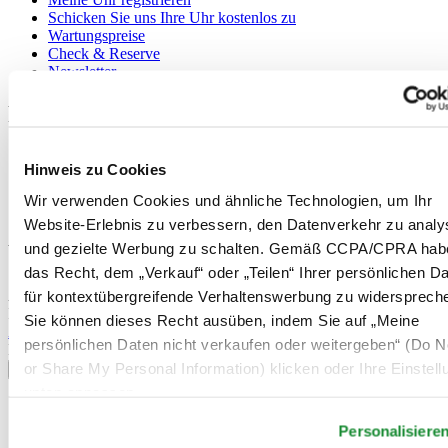
Schicken Sie uns Ihre Uhr kostenlos zu
Wartungspreise
Check & Reserve
Newsletter
Rechtliches
Nutzungsbedingungen
Hinweis zu Cookies
Datenschutzerklärung
Hinweis zu Cookies
Wir verwenden Cookies und ähnliche Technologien, um Ihr
Verkaufsbedingungen und Konditionen
Website-Erlebnis zu verbessern, den Datenverkehr zu analy
und gezielte Werbung zu schalten. Gemäß CCPA/CPRA hab
Willkommen im CERTINA Club
das Recht, dem „Verkauf“ oder „Teilen“ Ihrer persönlichen D
Abonnieren Sie unseren Newsletter und erhalten Sie exklusive
für kontextübergreifende Verhaltenswerbung zu widersprech
Information
Sie können dieses Recht ausüben, indem Sie auf „Meine
Anmelden
persönlichen Daten nicht verkaufen oder weitergeben“ (Do No
Land/Region auswählen
or Share My Personal Information) klicken oder Ihre Einstel
Sprachumschalter
unten anpassen.
Belgien
Dutch
Personalisiere
Français