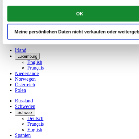
China
English
OK
简体中文
Dänemark
Deutschland
Meine persönlichen Daten nicht verkaufen oder weiterge
Finnland
France
Irland
Luxemburg
English
Français
Niederlande
Norwegen
Österreich
Polen
Russland
Schweden
Schweiz
Deutsch
Français
English
Spanien