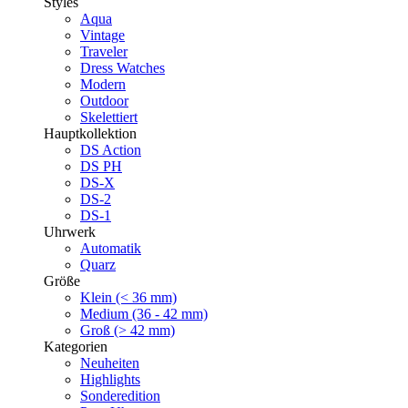
Styles
Aqua
Vintage
Traveler
Dress Watches
Modern
Outdoor
Skelettiert
Hauptkollektion
DS Action
DS PH
DS-X
DS-2
DS-1
Uhrwerk
Automatik
Quarz
Größe
Klein (< 36 mm)
Medium (36 - 42 mm)
Groß (> 42 mm)
Kategorien
Neuheiten
Highlights
Sonderedition