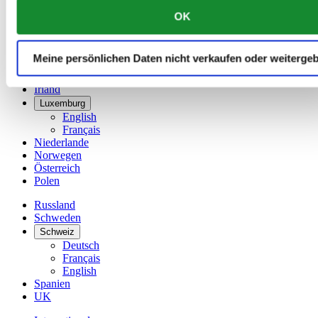
简体中文
OK
Dänemark
Deutschland
Finnland
Meine persönlichen Daten nicht verkaufen oder weiterge
France
Irland
Luxemburg
English
Français
Niederlande
Norwegen
Österreich
Polen
Russland
Schweden
Schweiz
Deutsch
Français
English
Spanien
UK