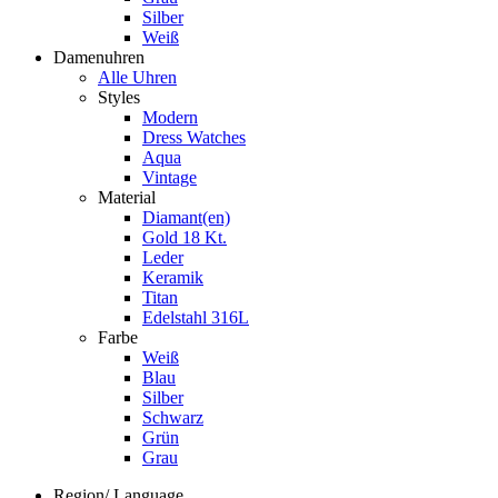
Silber
Weiß
Damenuhren
Alle Uhren
Styles
Modern
Dress Watches
Aqua
Vintage
Material
Diamant(en)
Gold 18 Kt.
Leder
Keramik
Titan
Edelstahl 316L
Farbe
Weiß
Blau
Silber
Schwarz
Grün
Grau
Region/ Language