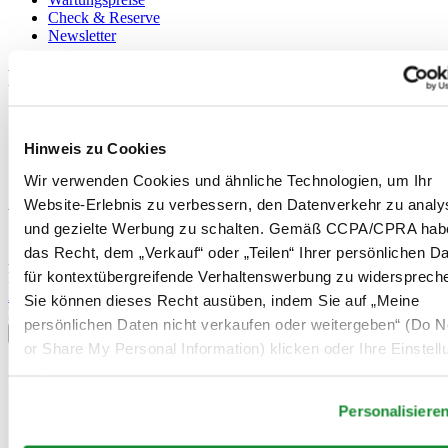
Check & Reserve
Newsletter
Rechtliches
Nutzungsbedingungen
Datenschutzerklärung
Hinweis zu Cookies
Hinweis zu Cookies
Verkaufsbedingungen und Konditionen
Wir verwenden Cookies und ähnliche Technologien, um Ihr
Website-Erlebnis zu verbessern, den Datenverkehr zu analy
Willkommen im CERTINA Club
und gezielte Werbung zu schalten. Gemäß CCPA/CPRA hab
das Recht, dem „Verkauf“ oder „Teilen“ Ihrer persönlichen D
Abonnieren Sie unseren Newsletter und erhalten Sie exklusive
für kontextübergreifende Verhaltenswerbung zu widersprech
Information
Anmelden
Sie können dieses Recht ausüben, indem Sie auf „Meine
Land/Region auswählen
persönlichen Daten nicht verkaufen oder weitergeben“ (Do No
Sprachumschalter
or Share My Personal Information) klicken oder Ihre Einstel
Belgien
unten anpassen.
Dutch
Français
Personalisiere
China
English