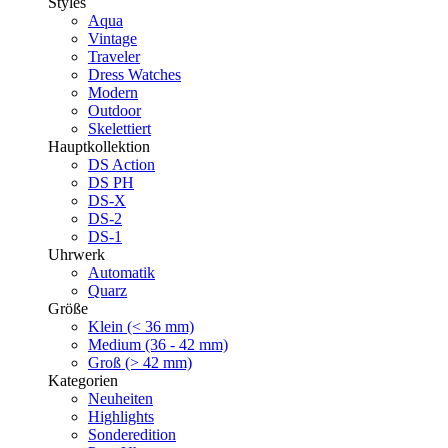
Styles
Aqua
Vintage
Traveler
Dress Watches
Modern
Outdoor
Skelettiert
Hauptkollektion
DS Action
DS PH
DS-X
DS-2
DS-1
Uhrwerk
Automatik
Quarz
Größe
Klein (< 36 mm)
Medium (36 - 42 mm)
Groß (> 42 mm)
Kategorien
Neuheiten
Highlights
Sonderedition