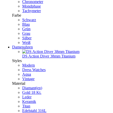
Chronometer
Mondphase
Tachymeter
Farbe
Schwarz
Blau
Grün
Grau
Silber
Weiß
Damenuhren
DS Action Diver 38mm Titanium
Styles
Modern
Dress Watches
Aqua
Vintage
Material
Diamant(en)
Gold 18 Kt.
Leder
Keramik
Titan
Edelstahl 316L