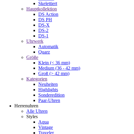
Skelettiert
Hauptkollektion
DS Action
DS PH
DS-X
DS-2
DS-1
Uhrwerk
Automatik
Quarz
Größe
Klein (< 36 mm)
Medium (36 - 42 mm)
Groß (> 42 mm)
Kategorien
Neuheiten
Highlights
Sonderedition
Paar-Uhren
Herrenuhren
Alle Uhren
Styles
Aqua
Vintage
Traveler