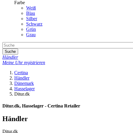
Farbe
Weiß
Blau
Silber
Schwarz
Grün
Grau
Suche
Händler
Meine Uhr registrieren
Certina
Händler
Dänemark
Hasselager
Ditur.dk
Ditur.dk, Hasselager - Certina Retailer
Händler
Ditur.dk