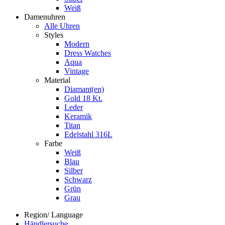
Weiß
Damenuhren
Alle Uhren
Styles
Modern
Dress Watches
Aqua
Vintage
Material
Diamant(en)
Gold 18 Kt.
Leder
Keramik
Titan
Edelstahl 316L
Farbe
Weiß
Blau
Silber
Schwarz
Grün
Grau
Region/ Language
Händlersuche