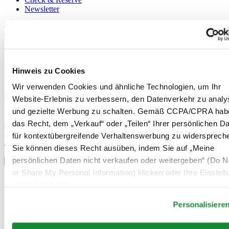
Newsletter
Rechtliches
Nutzungsbedingungen
Datenschutzerklärung
Hinweis zu Cookies
Hinweis zu Cookies
Verkaufsbedingungen und Konditionen
Wir verwenden Cookies und ähnliche Technologien, um Ihr
Website-Erlebnis zu verbessern, den Datenverkehr zu analy
Willkommen im CERTINA Club
und gezielte Werbung zu schalten. Gemäß CCPA/CPRA hab
das Recht, dem „Verkauf“ oder „Teilen“ Ihrer persönlichen D
Abonnieren Sie unseren Newsletter und erhalten Sie exklusive
Information
für kontextübergreifende Verhaltenswerbung zu widersprech
Anmelden
Sie können dieses Recht ausüben, indem Sie auf „Meine
Land/Region auswählen
persönlichen Daten nicht verkaufen oder weitergeben“ (Do No
Sprachumschalter
or Share My Personal Information) klicken oder Ihre Einstel
Belgien
unten anpassen.
Dutch
Français
Personalisiere
China
English
简体中文