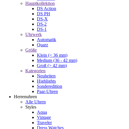
Hauptkollektion
DS Action
DS PH
DS-X
DS-2
DS-1
Uhrwerk
Automatik
Quarz
Größe
Klein (< 36 mm)
Medium (36 - 42 mm)
Groß (> 42 mm)
Kategorien
Neuheiten
Highlights
Sonderedition
Paar-Uhren
Herrenuhren
Alle Uhren
Styles
Aqua
Vintage
Traveler
Dress Watches