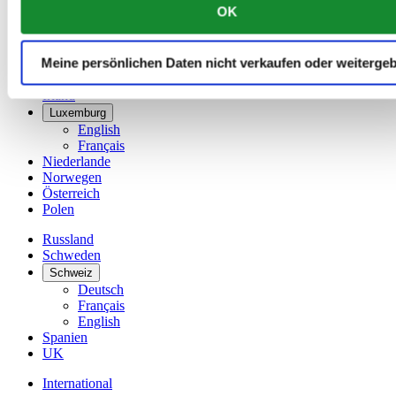
OK
Dänemark
Deutschland
Finnland
Meine persönlichen Daten nicht verkaufen oder weiterge
France
Irland
Luxemburg
English
Français
Niederlande
Norwegen
Österreich
Polen
Russland
Schweden
Schweiz
Deutsch
Français
English
Spanien
UK
International