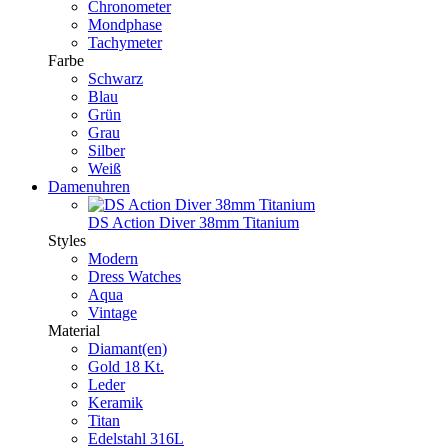
Chronometer
Mondphase
Tachymeter
Farbe
Schwarz
Blau
Grün
Grau
Silber
Weiß
Damenuhren
DS Action Diver 38mm Titanium
Styles
Modern
Dress Watches
Aqua
Vintage
Material
Diamant(en)
Gold 18 Kt.
Leder
Keramik
Titan
Edelstahl 316L