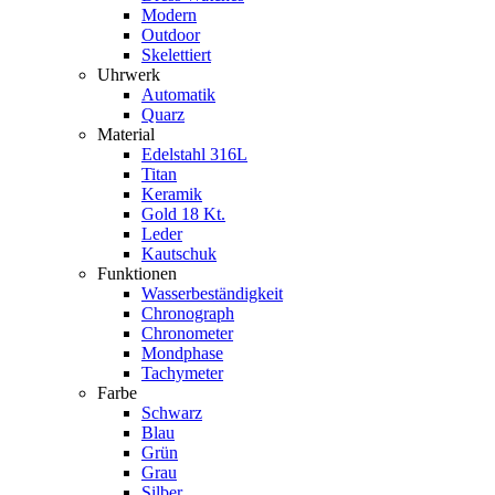
Modern
Outdoor
Skelettiert
Uhrwerk
Automatik
Quarz
Material
Edelstahl 316L
Titan
Keramik
Gold 18 Kt.
Leder
Kautschuk
Funktionen
Wasserbeständigkeit
Chronograph
Chronometer
Mondphase
Tachymeter
Farbe
Schwarz
Blau
Grün
Grau
Silber