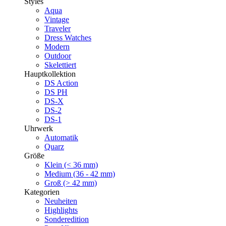
Styles
Aqua
Vintage
Traveler
Dress Watches
Modern
Outdoor
Skelettiert
Hauptkollektion
DS Action
DS PH
DS-X
DS-2
DS-1
Uhrwerk
Automatik
Quarz
Größe
Klein (< 36 mm)
Medium (36 - 42 mm)
Groß (> 42 mm)
Kategorien
Neuheiten
Highlights
Sonderedition