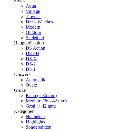
Styles
Aqua
Vintage
Traveler
Dress Watches
Modern
Outdoor
Skelettiert
Hauptkollektion
DS Action
DS PH
DS-X
DS-2
DS-1
Uhrwerk
Automatik
Quarz
Größe
Klein (< 36 mm)
Medium (36 - 42 mm)
Groß (> 42 mm)
Kategorien
Neuheiten
Highlights
Sonderedition