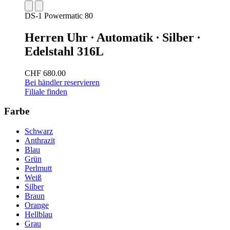
DS-1 Powermatic 80
Herren Uhr ∙ Automatik ∙ Silber ∙
Edelstahl 316L
CHF 680.00
Bei händler reservieren
Filiale finden
Farbe
Schwarz
Anthrazit
Blau
Grün
Perlmutt
Weiß
Silber
Braun
Orange
Hellblau
Grau