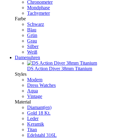
Chronometer
Mondphase
Tachymeter
Farbe
Schwarz
Blau
Grün
Grau
Silber
Weiß
Damenuhren
DS Action Diver 38mm Titanium
Styles
Modern
Dress Watches
Aqua
Vintage
Material
Diamant(en)
Gold 18 Kt.
Leder
Keramik
Titan
Edelstahl 316L