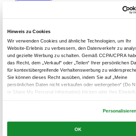
DS-1 Skeleton
Hinweis zu Cookies
Herren Uhr ∙ Automatik ∙ Grau ∙
Wir verwenden Cookies und ähnliche Technologien, um Ihr
Edelstahl 316L
Website-Erlebnis zu verbessern, den Datenverkehr zu analy
und gezielte Werbung zu schalten. Gemäß CCPA/CPRA hab
CHF 930.00
das Recht, dem „Verkauf“ oder „Teilen“ Ihrer persönlichen D
Bei händler reservieren
für kontextübergreifende Verhaltenswerbung zu widersprech
Filiale finden
Sie können dieses Recht ausüben, indem Sie auf „Meine
persönlichen Daten nicht verkaufen oder weitergeben“ (Do No
or Share My Personal Information) klicken oder Ihre Einstel
unten anpassen.
Personalisiere
OK