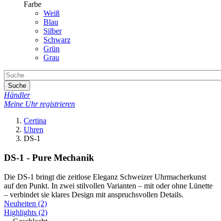
Farbe
Weiß
Blau
Silber
Schwarz
Grün
Grau
Suche
Händler
Meine Uhr registrieren
Certina
Uhren
DS-1
DS-1 - Pure Mechanik
Die DS-1 bringt die zeitlose Eleganz Schweizer Uhrmacherkunst
auf den Punkt. In zwei stilvollen Varianten – mit oder ohne Lünette
– verbindet sie klares Design mit anspruchsvollen Details.
Neuheiten
(2)
Highlights
(2)