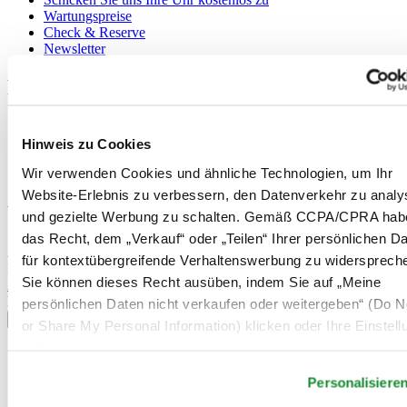
Wartungspreise
Check & Reserve
Newsletter
Rechtliches
Nutzungsbedingungen
Datenschutzerklärung
Hinweis zu Cookies
Hinweis zu Cookies
Wir verwenden Cookies und ähnliche Technologien, um Ihr
Verkaufsbedingungen und Konditionen
Website-Erlebnis zu verbessern, den Datenverkehr zu analy
Willkommen im CERTINA Club
und gezielte Werbung zu schalten. Gemäß CCPA/CPRA hab
das Recht, dem „Verkauf“ oder „Teilen“ Ihrer persönlichen D
Abonnieren Sie unseren Newsletter und erhalten Sie exklusive
für kontextübergreifende Verhaltenswerbung zu widersprech
Information
Sie können dieses Recht ausüben, indem Sie auf „Meine
Anmelden
Land/Region auswählen
persönlichen Daten nicht verkaufen oder weitergeben“ (Do No
Sprachumschalter
or Share My Personal Information) klicken oder Ihre Einstel
unten anpassen.
Belgien
Dutch
Personalisiere
Français
China