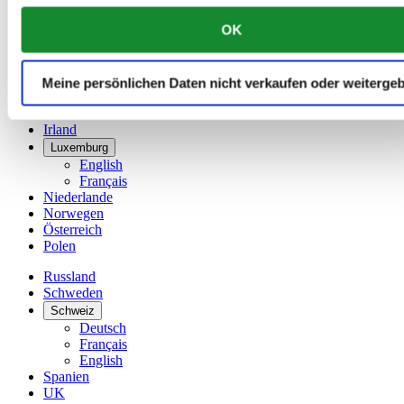
English
OK
简体中文
Dänemark
Deutschland
Finnland
Meine persönlichen Daten nicht verkaufen oder weiterge
France
Irland
Luxemburg
English
Français
Niederlande
Norwegen
Österreich
Polen
Russland
Schweden
Schweiz
Deutsch
Français
English
Spanien
UK