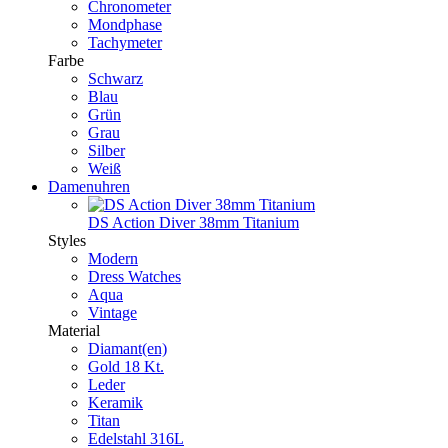
Chronometer
Mondphase
Tachymeter
Farbe
Schwarz
Blau
Grün
Grau
Silber
Weiß
Damenuhren
DS Action Diver 38mm Titanium
Styles
Modern
Dress Watches
Aqua
Vintage
Material
Diamant(en)
Gold 18 Kt.
Leder
Keramik
Titan
Edelstahl 316L