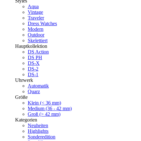
Styles
Aqua
Vintage
Traveler
Dress Watches
Modern
Outdoor
Skelettiert
Hauptkollektion
DS Action
DS PH
DS-X
DS-2
DS-1
Uhrwerk
Automatik
Quarz
Größe
Klein (< 36 mm)
Medium (36 - 42 mm)
Groß (> 42 mm)
Kategorien
Neuheiten
Highlights
Sonderedition