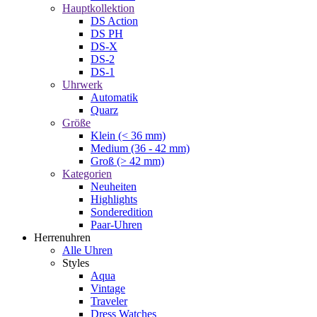
Hauptkollektion
DS Action
DS PH
DS-X
DS-2
DS-1
Uhrwerk
Automatik
Quarz
Größe
Klein (< 36 mm)
Medium (36 - 42 mm)
Groß (> 42 mm)
Kategorien
Neuheiten
Highlights
Sonderedition
Paar-Uhren
Herrenuhren
Alle Uhren
Styles
Aqua
Vintage
Traveler
Dress Watches