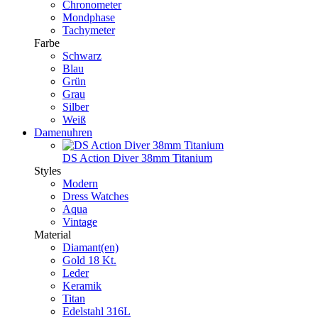
Chronometer
Mondphase
Tachymeter
Farbe
Schwarz
Blau
Grün
Grau
Silber
Weiß
Damenuhren
DS Action Diver 38mm Titanium
Styles
Modern
Dress Watches
Aqua
Vintage
Material
Diamant(en)
Gold 18 Kt.
Leder
Keramik
Titan
Edelstahl 316L