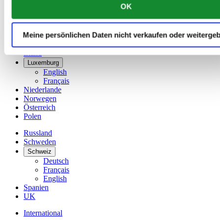
OK
Dänemark
Deutschland
Finnland
Meine persönlichen Daten nicht verkaufen oder weiterge
France
Irland
Luxemburg
English
Français
Niederlande
Norwegen
Österreich
Polen
Russland
Schweden
Schweiz
Deutsch
Français
English
Spanien
UK
International