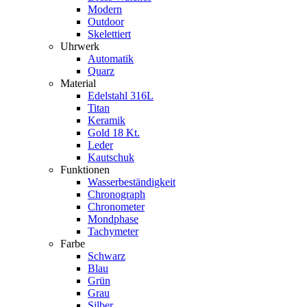
Modern
Outdoor
Skelettiert
Uhrwerk
Automatik
Quarz
Material
Edelstahl 316L
Titan
Keramik
Gold 18 Kt.
Leder
Kautschuk
Funktionen
Wasserbeständigkeit
Chronograph
Chronometer
Mondphase
Tachymeter
Farbe
Schwarz
Blau
Grün
Grau
Silber