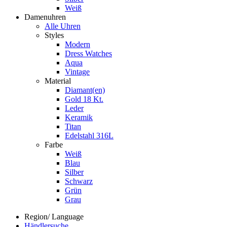
Weiß
Damenuhren
Alle Uhren
Styles
Modern
Dress Watches
Aqua
Vintage
Material
Diamant(en)
Gold 18 Kt.
Leder
Keramik
Titan
Edelstahl 316L
Farbe
Weiß
Blau
Silber
Schwarz
Grün
Grau
Region/ Language
Händlersuche