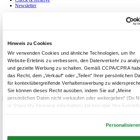
Newsletter
Rechtliches
Nutzungsbedingungen
Datenschutzerklärung
Hinweis zu Cookies
Hinweis zu Cookies
Verkaufsbedingungen und Konditionen
Wir verwenden Cookies und ähnliche Technologien, um Ihr
Website-Erlebnis zu verbessern, den Datenverkehr zu analy
Willkommen im CERTINA Club
und gezielte Werbung zu schalten. Gemäß CCPA/CPRA hab
das Recht, dem „Verkauf“ oder „Teilen“ Ihrer persönlichen D
Abonnieren Sie unseren Newsletter und erhalten Sie exklusive
Information
für kontextübergreifende Verhaltenswerbung zu widersprech
Anmelden
Sie können dieses Recht ausüben, indem Sie auf „Meine
Land/Region auswählen
persönlichen Daten nicht verkaufen oder weitergeben“ (Do No
Sprachumschalter
or Share My Personal Information) klicken oder Ihre Einstel
Belgien
unten anpassen.
Dutch
Français
Personalisiere
China
English
简体中文