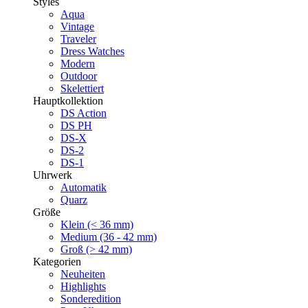
Styles
Aqua
Vintage
Traveler
Dress Watches
Modern
Outdoor
Skelettiert
Hauptkollektion
DS Action
DS PH
DS-X
DS-2
DS-1
Uhrwerk
Automatik
Quarz
Größe
Klein (< 36 mm)
Medium (36 - 42 mm)
Groß (> 42 mm)
Kategorien
Neuheiten
Highlights
Sonderedition