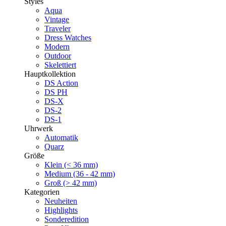
Styles
Aqua
Vintage
Traveler
Dress Watches
Modern
Outdoor
Skelettiert
Hauptkollektion
DS Action
DS PH
DS-X
DS-2
DS-1
Uhrwerk
Automatik
Quarz
Größe
Klein (< 36 mm)
Medium (36 - 42 mm)
Groß (> 42 mm)
Kategorien
Neuheiten
Highlights
Sonderedition