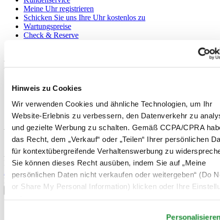
Meine Uhr registrieren
Schicken Sie uns Ihre Uhr kostenlos zu
Wartungspreise
Check & Reserve
Newsletter
Rechtliches
Nutzungsbedingungen
Hinweis zu Cookies
Datenschutzerklärung
Hinweis zu Cookies
Wir verwenden Cookies und ähnliche Technologien, um Ihr
Verkaufsbedingungen und Konditionen
Website-Erlebnis zu verbessern, den Datenverkehr zu analy
und gezielte Werbung zu schalten. Gemäß CCPA/CPRA hab
Willkommen im CERTINA Club
das Recht, dem „Verkauf“ oder „Teilen“ Ihrer persönlichen D
für kontextübergreifende Verhaltenswerbung zu widersprech
Abonnieren Sie unseren Newsletter und erhalten Sie exklusive
Sie können dieses Recht ausüben, indem Sie auf „Meine
Information
Anmelden
persönlichen Daten nicht verkaufen oder weitergeben“ (Do No
Land/Region auswählen
or Share My Personal Information) klicken oder Ihre Einstel
Sprachumschalter
unten anpassen.
Belgien
Personalisiere
Dutch