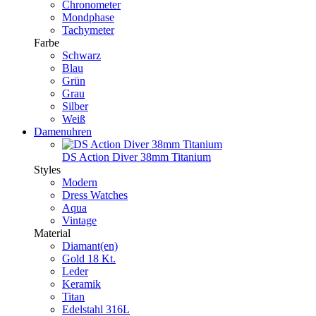
Chronometer
Mondphase
Tachymeter
Farbe
Schwarz
Blau
Grün
Grau
Silber
Weiß
Damenuhren
DS Action Diver 38mm Titanium
Styles
Modern
Dress Watches
Aqua
Vintage
Material
Diamant(en)
Gold 18 Kt.
Leder
Keramik
Titan
Edelstahl 316L