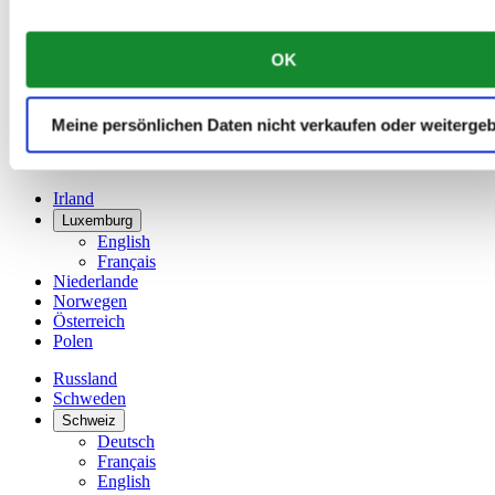
Français
China
English
OK
简体中文
Dänemark
Deutschland
Meine persönlichen Daten nicht verkaufen oder weiterge
Finnland
France
Irland
Luxemburg
English
Français
Niederlande
Norwegen
Österreich
Polen
Russland
Schweden
Schweiz
Deutsch
Français
English