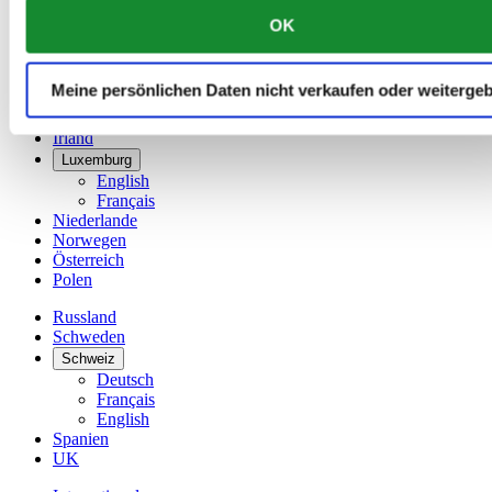
简体中文
OK
Dänemark
Deutschland
Finnland
Meine persönlichen Daten nicht verkaufen oder weiterge
France
Irland
Luxemburg
English
Français
Niederlande
Norwegen
Österreich
Polen
Russland
Schweden
Schweiz
Deutsch
Français
English
Spanien
UK