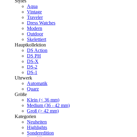
Styles
Aqua
Vintage
Traveler
Dress Watches
Modern
Outdoor
Skelettiert
Hauptkollektion
DS Action
DS PH
DS-X
DS-2
DS-1
Uhrwerk
Automatik
Quarz
Größe
Klein (< 36 mm)
Medium (36 - 42 mm)
Groß (> 42 mm)
Kategorien
Neuheiten
Highlights
Sonderedition