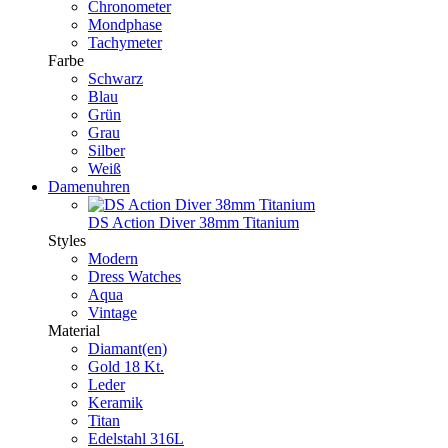
Chronometer
Mondphase
Tachymeter
Farbe
Schwarz
Blau
Grün
Grau
Silber
Weiß
Damenuhren
DS Action Diver 38mm Titanium
Styles
Modern
Dress Watches
Aqua
Vintage
Material
Diamant(en)
Gold 18 Kt.
Leder
Keramik
Titan
Edelstahl 316L