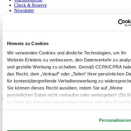
Check & Reserve
Newsletter
Rechtliches
Nutzungsbedingungen
Datenschutzerklärung
Hinweis zu Cookies
Hinweis zu Cookies
Verkaufsbedingungen und Konditionen
Wir verwenden Cookies und ähnliche Technologien, um Ihr
Website-Erlebnis zu verbessern, den Datenverkehr zu analy
Willkommen im CERTINA Club
und gezielte Werbung zu schalten. Gemäß CCPA/CPRA hab
das Recht, dem „Verkauf“ oder „Teilen“ Ihrer persönlichen D
Abonnieren Sie unseren Newsletter und erhalten Sie exklusive
für kontextübergreifende Verhaltenswerbung zu widersprech
Information
Anmelden
Sie können dieses Recht ausüben, indem Sie auf „Meine
Land/Region auswählen
persönlichen Daten nicht verkaufen oder weitergeben“ (Do No
Sprachumschalter
or Share My Personal Information) klicken oder Ihre Einstel
Belgien
unten anpassen.
Dutch
Français
Personalisiere
China
English