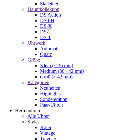
Skelettiert
Hauptkollektion
DS Action
DS PH
DS-X
DS-2
DS-1
Uhrwerk
Automatik
Quarz
Größe
Klein (< 36 mm)
Medium (36 - 42 mm)
Groß (> 42 mm)
Kategorien
Neuheiten
Highlights
Sonderedition
Paar-Uhren
Herrenuhren
Alle Uhren
Styles
Aqua
Vintage
Traveler