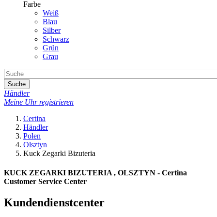
Farbe
Weiß
Blau
Silber
Schwarz
Grün
Grau
Suche
Händler
Meine Uhr registrieren
Certina
Händler
Polen
Olsztyn
Kuck Zegarki Bizuteria
KUCK ZEGARKI BIZUTERIA , OLSZTYN - Certina
Customer Service Center
Kundendienstcenter