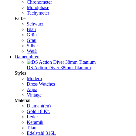
Chronometer
Mondphase
Tachymeter
Farbe
Schwarz
Blau
Grün
Grau
Silber
Weiß
Damenuhren
DS Action Diver 38mm Titanium
Styles
Modern
Dress Watches
Aqua
Vintage
Material
Diamant(en)
Gold 18 Kt.
Leder
Keramik
Titan
Edelstahl 316L