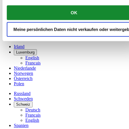
China
English
OK
简体中文
Dänemark
Deutschland
Meine persönlichen Daten nicht verkaufen oder weiterge
Finnland
France
Irland
Luxemburg
English
Français
Niederlande
Norwegen
Österreich
Polen
Russland
Schweden
Schweiz
Deutsch
Français
English
Spanien