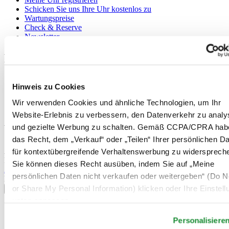
Schicken Sie uns Ihre Uhr kostenlos zu
Wartungspreise
Check & Reserve
Newsletter
Rechtliches
Nutzungsbedingungen
Hinweis zu Cookies
Datenschutzerklärung
Hinweis zu Cookies
Wir verwenden Cookies und ähnliche Technologien, um Ihr
Verkaufsbedingungen und Konditionen
Website-Erlebnis zu verbessern, den Datenverkehr zu analy
und gezielte Werbung zu schalten. Gemäß CCPA/CPRA hab
Willkommen im CERTINA Club
das Recht, dem „Verkauf“ oder „Teilen“ Ihrer persönlichen D
Abonnieren Sie unseren Newsletter und erhalten Sie exklusive
für kontextübergreifende Verhaltenswerbung zu widersprech
Information
Sie können dieses Recht ausüben, indem Sie auf „Meine
Anmelden
persönlichen Daten nicht verkaufen oder weitergeben“ (Do No
Land/Region auswählen
or Share My Personal Information) klicken oder Ihre Einstel
Sprachumschalter
unten anpassen.
Belgien
Dutch
Personalisiere
Français