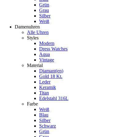
Grün
Grau
Silber
Weiß
Damenuhren
Alle Uhren
Styles
Modern
Dress Watches
Aqua
Vintage
Material
Diamant(en)
Gold 18 Kt.
Leder
Keramik
Titan
Edelstahl 316L
Farbe
Weiß
Blau
Silber
Schwarz
Grün
Grau