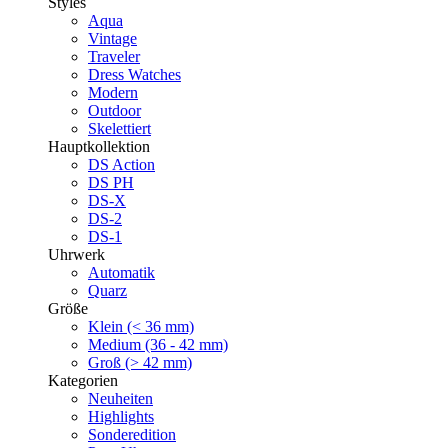
Styles
Aqua
Vintage
Traveler
Dress Watches
Modern
Outdoor
Skelettiert
Hauptkollektion
DS Action
DS PH
DS-X
DS-2
DS-1
Uhrwerk
Automatik
Quarz
Größe
Klein (< 36 mm)
Medium (36 - 42 mm)
Groß (> 42 mm)
Kategorien
Neuheiten
Highlights
Sonderedition