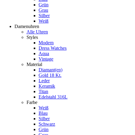
Grün
Grau
Silber
Weiß
Damenuhren
Alle Uhren
Styles
Modern
Dress Watches
Aqua
Vintage
Material
Diamant(en)
Gold 18 Kt.
Leder
Keramik
Titan
Edelstahl 316L
Farbe
Weiß
Blau
Silber
Schwarz
Grün
Grau