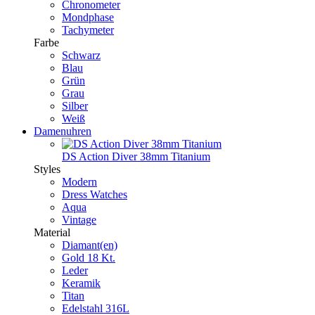
Chronometer
Mondphase
Tachymeter
Farbe
Schwarz
Blau
Grün
Grau
Silber
Weiß
Damenuhren
DS Action Diver 38mm Titanium
Styles
Modern
Dress Watches
Aqua
Vintage
Material
Diamant(en)
Gold 18 Kt.
Leder
Keramik
Titan
Edelstahl 316L