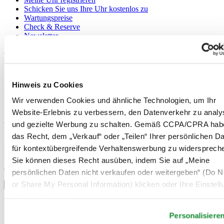
Schicken Sie uns Ihre Uhr kostenlos zu
Wartungspreise
Check & Reserve
Newsletter
Rechtliches
Nutzungsbedingungen
Hinweis zu Cookies
Datenschutzerklärung
Hinweis zu Cookies
Wir verwenden Cookies und ähnliche Technologien, um Ihr
Verkaufsbedingungen und Konditionen
Website-Erlebnis zu verbessern, den Datenverkehr zu analy
und gezielte Werbung zu schalten. Gemäß CCPA/CPRA hab
Willkommen im CERTINA Club
das Recht, dem „Verkauf“ oder „Teilen“ Ihrer persönlichen D
Abonnieren Sie unseren Newsletter und erhalten Sie exklusive
für kontextübergreifende Verhaltenswerbung zu widersprech
Information
Sie können dieses Recht ausüben, indem Sie auf „Meine
Anmelden
persönlichen Daten nicht verkaufen oder weitergeben“ (Do No
Land/Region auswählen
or Share My Personal Information) klicken oder Ihre Einstel
Sprachumschalter
unten anpassen.
Belgien
Dutch
Personalisiere
Français