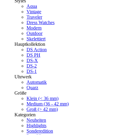
Styles
Aqua
Vintage
Traveler
Dress Watches
Modern
Outdoor
Skelettiert
Hauptkollektion
DS Action
DS PH
DS-X
DS-2
DS-1
Uhrwerk
Automatik
Quarz
Größe
Klein (< 36 mm)
Medium (36 - 42 mm)
Groß (> 42 mm)
Kategorien
Neuheiten
Highlights
Sonderedition