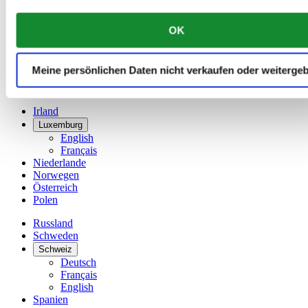
China
English
OK
简体中文
Dänemark
Deutschland
Meine persönlichen Daten nicht verkaufen oder weiterge
Finnland
France
Irland
Luxemburg
English
Français
Niederlande
Norwegen
Österreich
Polen
Russland
Schweden
Schweiz
Deutsch
Français
English
Spanien