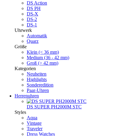
DS Action
DS PH
DS-X
DS-2
DS-1
Uhrwerk
Automatik
Quarz
Größe
Klein (< 36 mm)
Medium (36 - 42 mm)
Groß (> 42 mm)
Kategorien
Neuheiten
Highlights
Sonderedition
Paar-Uhren
Herrenuhren
DS SUPER PH2000M STC
Styles
Aqua
Vintage
Traveler
Dress Watches