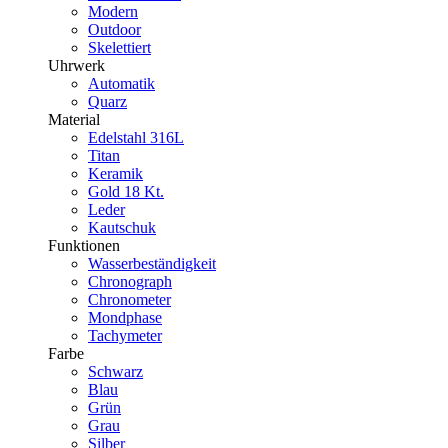
Modern
Outdoor
Skelettiert
Uhrwerk
Automatik
Quarz
Material
Edelstahl 316L
Titan
Keramik
Gold 18 Kt.
Leder
Kautschuk
Funktionen
Wasserbeständigkeit
Chronograph
Chronometer
Mondphase
Tachymeter
Farbe
Schwarz
Blau
Grün
Grau
Silber