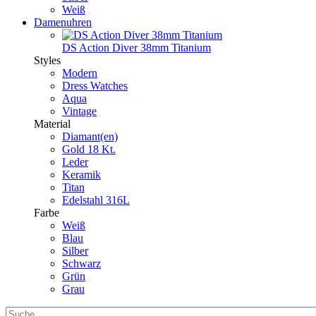
Weiß
Damenuhren
DS Action Diver 38mm Titanium
Styles
Modern
Dress Watches
Aqua
Vintage
Material
Diamant(en)
Gold 18 Kt.
Leder
Keramik
Titan
Edelstahl 316L
Farbe
Weiß
Blau
Silber
Schwarz
Grün
Grau