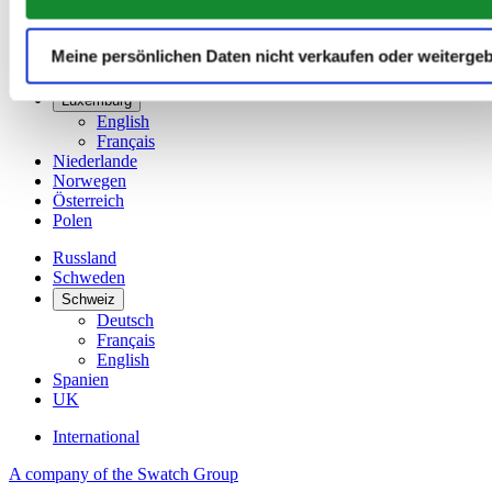
Deutschland
Finnland
France
Meine persönlichen Daten nicht verkaufen oder weiterge
Irland
Luxemburg
English
Français
Niederlande
Norwegen
Österreich
Polen
Russland
Schweden
Schweiz
Deutsch
Français
English
Spanien
UK
International
A company of the Swatch Group