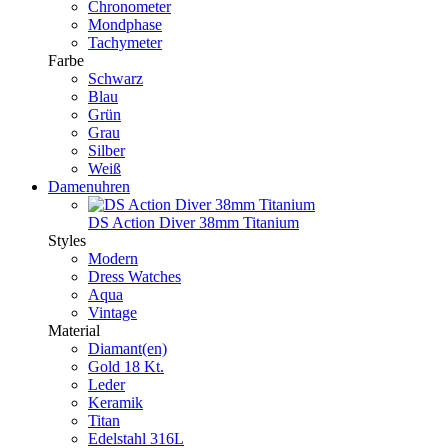
Chronometer
Mondphase
Tachymeter
Farbe
Schwarz
Blau
Grün
Grau
Silber
Weiß
Damenuhren
DS Action Diver 38mm Titanium
Styles
Modern
Dress Watches
Aqua
Vintage
Material
Diamant(en)
Gold 18 Kt.
Leder
Keramik
Titan
Edelstahl 316L