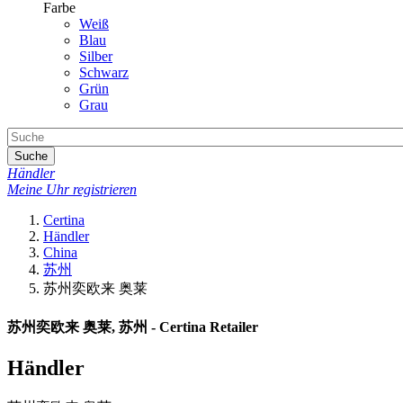
Farbe
Weiß
Blau
Silber
Schwarz
Grün
Grau
Suche
Händler
Meine Uhr registrieren
Certina
Händler
China
苏州
苏州奕欧来 奥莱
苏州奕欧来 奥莱, 苏州 - Certina Retailer
Händler