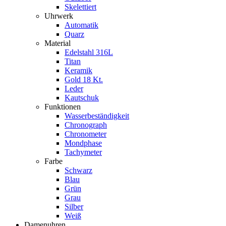
Skelettiert
Uhrwerk
Automatik
Quarz
Material
Edelstahl 316L
Titan
Keramik
Gold 18 Kt.
Leder
Kautschuk
Funktionen
Wasserbeständigkeit
Chronograph
Chronometer
Mondphase
Tachymeter
Farbe
Schwarz
Blau
Grün
Grau
Silber
Weiß
Damenuhren