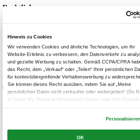
Rechtliches
Nutzungsbedingungen
Datenschutzerklärung
Hinweis zu Cookies
Hinweis zu Cookies
Verkaufsbedingungen und Konditionen
Wir verwenden Cookies und ähnliche Technologien, um Ihr
Willkommen im CERTINA Club
Website-Erlebnis zu verbessern, den Datenverkehr zu analy
und gezielte Werbung zu schalten. Gemäß CCPA/CPRA hab
Abonnieren Sie unseren Newsletter und erhalten Sie exklusive
das Recht, dem „Verkauf“ oder „Teilen“ Ihrer persönlichen D
Information
Anmelden
für kontextübergreifende Verhaltenswerbung zu widersprech
Land/Region auswählen
Sie können dieses Recht ausüben, indem Sie auf „Meine
Sprachumschalter
persönlichen Daten nicht verkaufen oder weitergeben“ (Do No
or Share My Personal Information) klicken oder Ihre Einstel
Belgien
Dutch
unten anpassen.
Français
China
Personalisiere
English
简体中文
Dänemark
OK