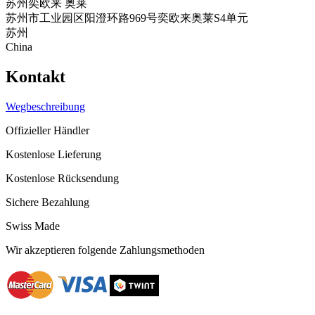
苏州奕欧来 奥莱
苏州市工业园区阳澄环路969号奕欧来奥莱S4单元
苏州
China
Kontakt
Wegbeschreibung
Offizieller Händler
Kostenlose Lieferung
Kostenlose Rücksendung
Sichere Bezahlung
Swiss Made
Wir akzeptieren folgende Zahlungsmethoden