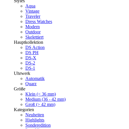
Styles
Aqua
Vintage
Traveler
Dress Watches
Modern
Outdoor
Skelettiert
Hauptkollektion
DS Action
DS PH
DS-X
DS-2
DS-1
Uhrwerk
Automatik
Quarz
Größe
Klein (< 36 mm)
Medium (36 - 42 mm)
Groß (> 42 mm)
Kategorien
Neuheiten
Highlights
Sonderedition