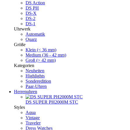
DS Action
DS PH
DS-X
DS-2
DS-1
Uhrwerk
Automatik
Quarz
Größe
Klein (< 36 mm)
Medium (36 - 42 mm)
Groß (> 42 mm)
Kategorien
Neuheiten
Highlights
Sonderedition
Paar-Uhren
Herrenuhren
DS SUPER PH2000M STC
Styles
Aqua
Vintage
Traveler
Dress Watches