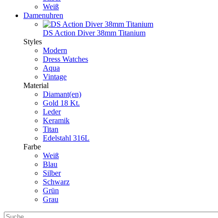
Weiß
Damenuhren
DS Action Diver 38mm Titanium
Styles
Modern
Dress Watches
Aqua
Vintage
Material
Diamant(en)
Gold 18 Kt.
Leder
Keramik
Titan
Edelstahl 316L
Farbe
Weiß
Blau
Silber
Schwarz
Grün
Grau