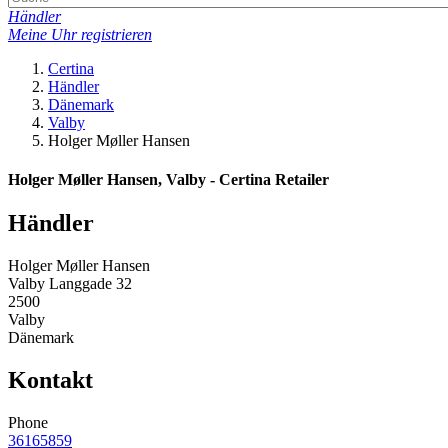
Händler
Meine Uhr registrieren
Certina
Händler
Dänemark
Valby
Holger Møller Hansen
Holger Møller Hansen, Valby - Certina Retailer
Händler
Holger Møller Hansen
Valby Langgade 32
2500
Valby
Dänemark
Kontakt
Phone
36165859