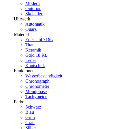
Modern
Outdoor
Skelettiert
Uhrwerk
Automatik
Quarz
Material
Edelstahl 316L
Titan
Keramik
Gold 18 Kt.
Leder
Kautschuk
Funktionen
Wasserbeständigkeit
Chronograph
Chronometer
Mondphase
Tachymeter
Farbe
Schwarz
Blau
Grün
Grau
Silber