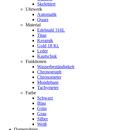
Skelettiert
Uhrwerk
Automatik
Quarz
Material
Edelstahl 316L
Titan
Keramik
Gold 18 Kt.
Leder
Kautschuk
Funktionen
Wasserbeständigkeit
Chronograph
Chronometer
Mondphase
Tachymeter
Farbe
Schwarz
Blau
Grün
Grau
Silber
Weiß
Damenuhren