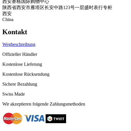
西安赛格国际购物中心
陕西省西安市雁塔区长安中路123号一层盛时表行专柜
西安
China
Kontakt
Wegbeschreibung
Offizieller Händler
Kostenlose Lieferung
Kostenlose Rücksendung
Sichere Bezahlung
Swiss Made
Wir akzeptieren folgende Zahlungsmethoden