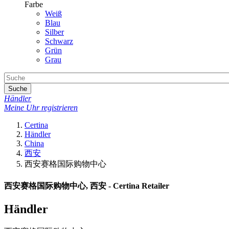
Farbe
Weiß
Blau
Silber
Schwarz
Grün
Grau
Suche
Händler
Meine Uhr registrieren
Certina
Händler
China
西安
西安赛格国际购物中心
西安赛格国际购物中心, 西安 - Certina Retailer
Händler