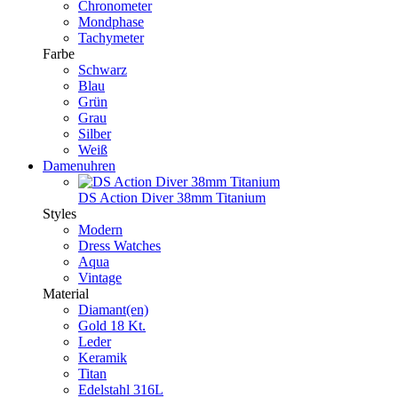
Chronometer
Mondphase
Tachymeter
Farbe
Schwarz
Blau
Grün
Grau
Silber
Weiß
Damenuhren
DS Action Diver 38mm Titanium
Styles
Modern
Dress Watches
Aqua
Vintage
Material
Diamant(en)
Gold 18 Kt.
Leder
Keramik
Titan
Edelstahl 316L