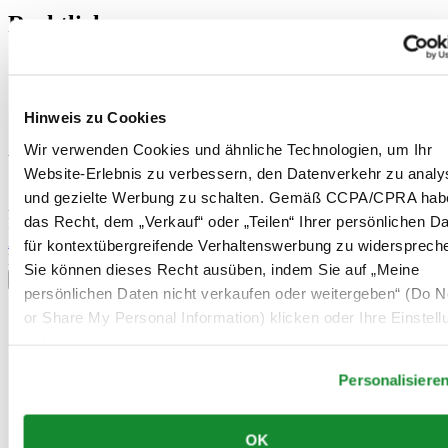
Rechtliches
Nutzungsbedingungen
Datenschutzerklärung
Hinweis zu Cookies
Hinweis zu Cookies
Verkaufsbedingungen und Konditionen
Wir verwenden Cookies und ähnliche Technologien, um Ihr
Willkommen im CERTINA Club
Website-Erlebnis zu verbessern, den Datenverkehr zu analy
und gezielte Werbung zu schalten. Gemäß CCPA/CPRA hab
Abonnieren Sie unseren Newsletter und erhalten Sie exklusive
das Recht, dem „Verkauf“ oder „Teilen“ Ihrer persönlichen D
Information
Anmelden
für kontextübergreifende Verhaltenswerbung zu widersprech
Land/Region auswählen
Sie können dieses Recht ausüben, indem Sie auf „Meine
Sprachumschalter
persönlichen Daten nicht verkaufen oder weitergeben“ (Do No
or Share My Personal Information) klicken oder Ihre Einstel
Belgien
Dutch
unten anpassen.
Français
China
Personalisiere
English
简体中文
Dänemark
OK