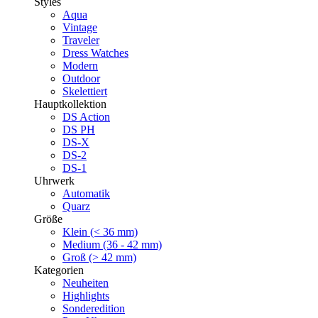
Styles
Aqua
Vintage
Traveler
Dress Watches
Modern
Outdoor
Skelettiert
Hauptkollektion
DS Action
DS PH
DS-X
DS-2
DS-1
Uhrwerk
Automatik
Quarz
Größe
Klein (< 36 mm)
Medium (36 - 42 mm)
Groß (> 42 mm)
Kategorien
Neuheiten
Highlights
Sonderedition