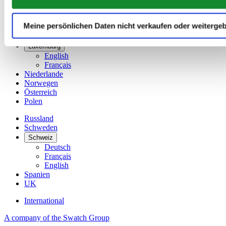
Deutschland
Finnland
France
Meine persönlichen Daten nicht verkaufen oder weiterge
Irland
Luxemburg
English
Français
Niederlande
Norwegen
Österreich
Polen
Russland
Schweden
Schweiz
Deutsch
Français
English
Spanien
UK
International
A company of the Swatch Group