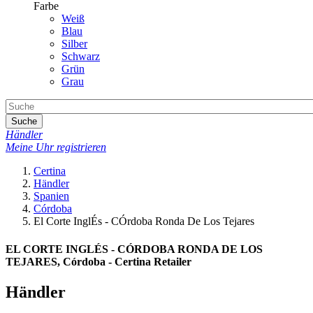
Farbe
Weiß
Blau
Silber
Schwarz
Grün
Grau
Suche
Händler
Meine Uhr registrieren
Certina
Händler
Spanien
Córdoba
El Corte InglÉs - CÓrdoba Ronda De Los Tejares
EL CORTE INGLÉS - CÓRDOBA RONDA DE LOS
TEJARES, Córdoba - Certina Retailer
Händler