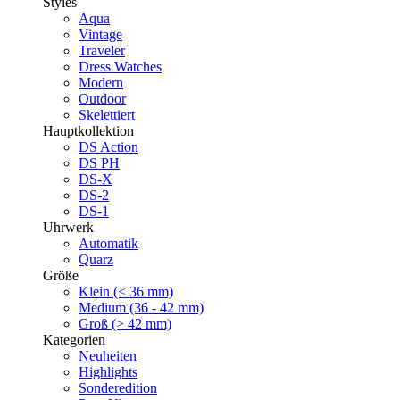
Styles
Aqua
Vintage
Traveler
Dress Watches
Modern
Outdoor
Skelettiert
Hauptkollektion
DS Action
DS PH
DS-X
DS-2
DS-1
Uhrwerk
Automatik
Quarz
Größe
Klein (< 36 mm)
Medium (36 - 42 mm)
Groß (> 42 mm)
Kategorien
Neuheiten
Highlights
Sonderedition