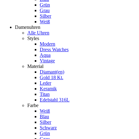
Grün
Grau
Silber
Weiß
Damenuhren
Alle Uhren
Styles
Modern
Dress Watches
Aqua
Vintage
Material
Diamant(en)
Gold 18 Kt.
Leder
Keramik
Titan
Edelstahl 316L
Farbe
Weiß
Blau
Silber
Schwarz
Grün
Grau