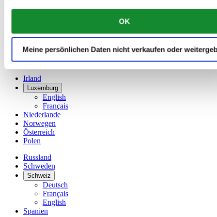
China
English
OK
简体中文
Dänemark
Deutschland
Meine persönlichen Daten nicht verkaufen oder weiterge
Finnland
France
Irland
Luxemburg
English
Français
Niederlande
Norwegen
Österreich
Polen
Russland
Schweden
Schweiz
Deutsch
Français
English
Spanien