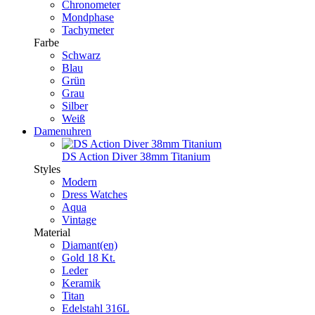
Chronometer
Mondphase
Tachymeter
Farbe
Schwarz
Blau
Grün
Grau
Silber
Weiß
Damenuhren
DS Action Diver 38mm Titanium
Styles
Modern
Dress Watches
Aqua
Vintage
Material
Diamant(en)
Gold 18 Kt.
Leder
Keramik
Titan
Edelstahl 316L