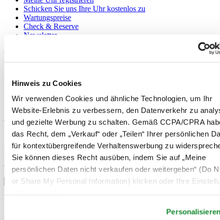
Schicken Sie uns Ihre Uhr kostenlos zu
Wartungspreise
Check & Reserve
Newsletter
Rechtliches
Nutzungsbedingungen
Hinweis zu Cookies
Datenschutzerklärung
Hinweis zu Cookies
Wir verwenden Cookies und ähnliche Technologien, um Ihr
Verkaufsbedingungen und Konditionen
Website-Erlebnis zu verbessern, den Datenverkehr zu analy
und gezielte Werbung zu schalten. Gemäß CCPA/CPRA hab
Willkommen im CERTINA Club
das Recht, dem „Verkauf“ oder „Teilen“ Ihrer persönlichen D
Abonnieren Sie unseren Newsletter und erhalten Sie exklusive
für kontextübergreifende Verhaltenswerbung zu widersprech
Information
Sie können dieses Recht ausüben, indem Sie auf „Meine
Anmelden
persönlichen Daten nicht verkaufen oder weitergeben“ (Do No
Land/Region auswählen
or Share My Personal Information) klicken oder Ihre Einstel
Sprachumschalter
unten anpassen.
Belgien
Dutch
Personalisiere
Français