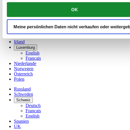
English
OK
简体中文
Dänemark
Deutschland
Finnland
Meine persönlichen Daten nicht verkaufen oder weiterge
France
Irland
Luxemburg
English
Français
Niederlande
Norwegen
Österreich
Polen
Russland
Schweden
Schweiz
Deutsch
Français
English
Spanien
UK