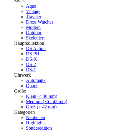
Styles
Aqua
Vintage
Traveler
Dress Watches
Modern
Outdoor
Skelettiert
Hauptkollektion
DS Action
DS PH
DS-X
DS-2
DS-1
Uhrwerk
Automatik
Quarz
Größe
Klein (< 36 mm)
Medium (36 - 42 mm)
Groß (> 42 mm)
Kategorien
Neuheiten
Highlights
Sonderedition