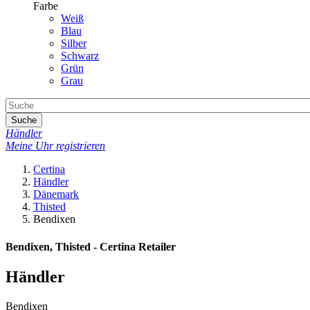
Farbe
Weiß
Blau
Silber
Schwarz
Grün
Grau
Suche
Händler
Meine Uhr registrieren
Certina
Händler
Dänemark
Thisted
Bendixen
Bendixen, Thisted - Certina Retailer
Händler
Bendixen