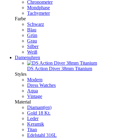
Chronometer
Mondphase
Tachymeter
Farbe
Schwarz
Blau
Grün
Grau
Silber
Weiß
Damenuhren
DS Action Diver 38mm Titanium
Styles
Modern
Dress Watches
Aqua
Vintage
Material
Diamant(en)
Gold 18 Kt.
Leder
Keramik
Titan
Edelstahl 316L