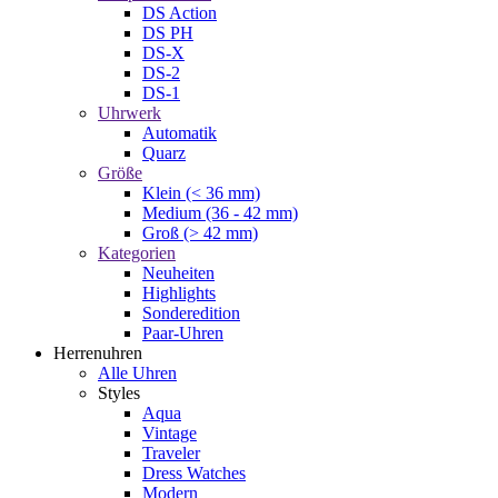
DS Action
DS PH
DS-X
DS-2
DS-1
Uhrwerk
Automatik
Quarz
Größe
Klein (< 36 mm)
Medium (36 - 42 mm)
Groß (> 42 mm)
Kategorien
Neuheiten
Highlights
Sonderedition
Paar-Uhren
Herrenuhren
Alle Uhren
Styles
Aqua
Vintage
Traveler
Dress Watches
Modern