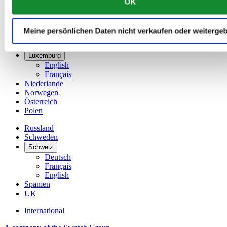
Dänemark
OK
Deutschland
Finnland
France
Meine persönlichen Daten nicht verkaufen oder weiterge
Irland
Luxemburg
English
Français
Niederlande
Norwegen
Österreich
Polen
Russland
Schweden
Schweiz
Deutsch
Français
English
Spanien
UK
International