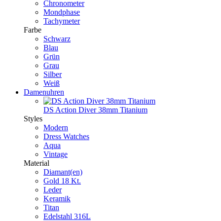
Chronometer
Mondphase
Tachymeter
Farbe
Schwarz
Blau
Grün
Grau
Silber
Weiß
Damenuhren
DS Action Diver 38mm Titanium
Styles
Modern
Dress Watches
Aqua
Vintage
Material
Diamant(en)
Gold 18 Kt.
Leder
Keramik
Titan
Edelstahl 316L