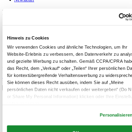
Rechtliches
Nutzungsbedingungen
Datenschutzerklärung
Hinweis zu Cookies
Hinweis zu Cookies
Verkaufsbedingungen und Konditionen
Wir verwenden Cookies und ähnliche Technologien, um Ihr
Willkommen im CERTINA Club
Website-Erlebnis zu verbessern, den Datenverkehr zu analy
und gezielte Werbung zu schalten. Gemäß CCPA/CPRA hab
Abonnieren Sie unseren Newsletter und erhalten Sie exklusive
das Recht, dem „Verkauf“ oder „Teilen“ Ihrer persönlichen D
Information
für kontextübergreifende Verhaltenswerbung zu widersprech
Anmelden
Land/Region auswählen
Sie können dieses Recht ausüben, indem Sie auf „Meine
Sprachumschalter
persönlichen Daten nicht verkaufen oder weitergeben“ (Do No
or Share My Personal Information) klicken oder Ihre Einstel
Belgien
unten anpassen.
Dutch
Français
Personalisiere
China
English
简体中文