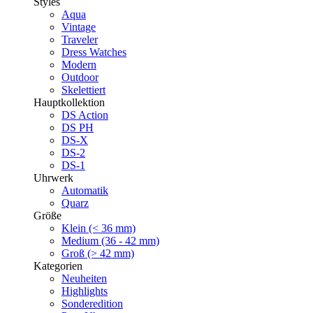
Styles
Aqua
Vintage
Traveler
Dress Watches
Modern
Outdoor
Skelettiert
Hauptkollektion
DS Action
DS PH
DS-X
DS-2
DS-1
Uhrwerk
Automatik
Quarz
Größe
Klein (< 36 mm)
Medium (36 - 42 mm)
Groß (> 42 mm)
Kategorien
Neuheiten
Highlights
Sonderedition