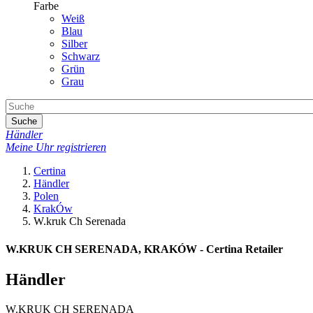
Farbe
Weiß
Blau
Silber
Schwarz
Grün
Grau
Suche
Händler
Meine Uhr registrieren
Certina
Händler
Polen
KrakÓw
W.kruk Ch Serenada
W.KRUK CH SERENADA, KRAKÓW - Certina Retailer
Händler
W.KRUK CH SERENADA