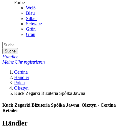
Farbe
Weiß
Blau
Silber
Schwarz
Grün
Grau
Suche
Händler
Meine Uhr registrieren
Certina
Händler
Polen
Olsztyn
Kuck Zegarki Biżuteria Spółka Jawna
Kuck Zegarki Biżuteria Spółka Jawna, Olsztyn - Certina
Retailer
Händler