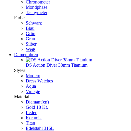
Chronometer
Mondphase
Tachymeter
Farbe
Schwarz
Blau
Grün
Grau
Silber
Weiß
Damenuhren
DS Action Diver 38mm Titanium
Styles
Modern
Dress Watches
Aqua
Vintage
Material
Diamant(en)
Gold 18 Kt.
Leder
Keramik
Titan
Edelstahl 316L