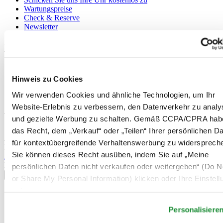
Wartungspreise
Check & Reserve
Newsletter
Rechtliches
Nutzungsbedingungen
Datenschutzerklärung
Hinweis zu Cookies
Hinweis zu Cookies
Wir verwenden Cookies und ähnliche Technologien, um Ihr
Verkaufsbedingungen und Konditionen
Website-Erlebnis zu verbessern, den Datenverkehr zu analy
Willkommen im CERTINA Club
und gezielte Werbung zu schalten. Gemäß CCPA/CPRA hab
das Recht, dem „Verkauf“ oder „Teilen“ Ihrer persönlichen D
Abonnieren Sie unseren Newsletter und erhalten Sie exklusive
für kontextübergreifende Verhaltenswerbung zu widersprech
Information
Sie können dieses Recht ausüben, indem Sie auf „Meine
Anmelden
Land/Region auswählen
persönlichen Daten nicht verkaufen oder weitergeben“ (Do No
Sprachumschalter
or Share My Personal Information) klicken oder Ihre Einstel
unten anpassen.
Belgien
Dutch
Personalisiere
Français
China