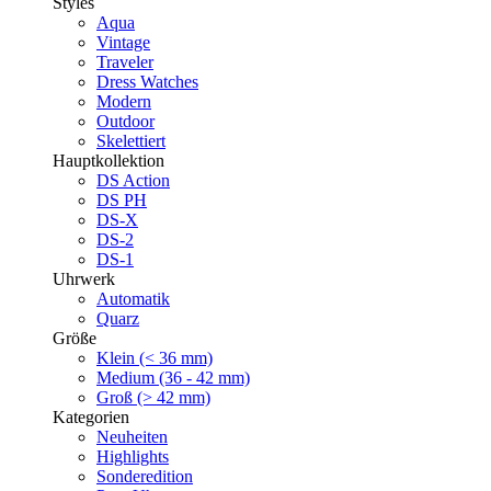
Styles
Aqua
Vintage
Traveler
Dress Watches
Modern
Outdoor
Skelettiert
Hauptkollektion
DS Action
DS PH
DS-X
DS-2
DS-1
Uhrwerk
Automatik
Quarz
Größe
Klein (< 36 mm)
Medium (36 - 42 mm)
Groß (> 42 mm)
Kategorien
Neuheiten
Highlights
Sonderedition