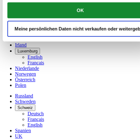
English
OK
简体中文
Dänemark
Deutschland
Finnland
Meine persönlichen Daten nicht verkaufen oder weiterge
France
Irland
Luxemburg
English
Français
Niederlande
Norwegen
Österreich
Polen
Russland
Schweden
Schweiz
Deutsch
Français
English
Spanien
UK