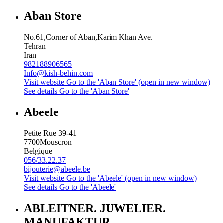
Aban Store
No.61,Corner of Aban,Karim Khan Ave.
Tehran
Iran
982188906565
Info@kish-behin.com
Visit website
Go to the 'Aban Store' (open in new window)
See details
Go to the 'Aban Store'
Abeele
Petite Rue 39-41
7700
Mouscron
Belgique
056/33.22.37
bijouterie@abeele.be
Visit website
Go to the 'Abeele' (open in new window)
See details
Go to the 'Abeele'
ABLEITNER. JUWELIER.
MANUFAKTUR