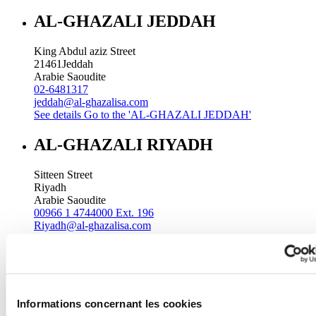
AL-GHAZALI JEDDAH
King Abdul aziz Street
21461
Jeddah
Arabie Saoudite
02-6481317
jeddah@al-ghazalisa.com
See details
Go to the 'AL-GHAZALI JEDDAH'
AL-GHAZALI RIYADH
Sitteen Street
Riyadh
Arabie Saoudite
00966 1 4744000 Ext. 196
Riyadh@al-ghazalisa.com
See details
Go to the 'AL-GHAZALI RIYADH'
AL-GHAZALI RIYADH
Batha
Informations concernant les cookies
Riyadh