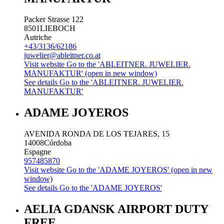
Packer Strasse 122
8501
LIEBOCH
Autriche
+43/3136/62186
juwelier@ableitner.co.at
Visit website
Go to the 'ABLEITNER. JUWELIER.
MANUFAKTUR' (open in new window)
See details
Go to the 'ABLEITNER. JUWELIER.
MANUFAKTUR'
ADAME JOYEROS
AVENIDA RONDA DE LOS TEJARES, 15
14008
Córdoba
Espagne
957485870
Visit website
Go to the 'ADAME JOYEROS' (open in new
window)
See details
Go to the 'ADAME JOYEROS'
AELIA GDANSK AIRPORT DUTY
FREE