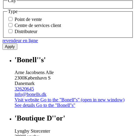
City
Type
Point de vente
Centre de services client
Distributeur
revendeur en ligne
Apply
'Bonell''s'
Arne Jacobsens Alle
2300
København S
Danemark
32620645
info@bonells.dk
Visit website
Go to the ''Bonell''s'' (open in new window)
See details
Go to the ''Bonell''s''
'Boutique D''or'
Lyngby Storcenter