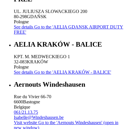
UL. JULIUSZA SLOWACKIEGO 200
80-298
GDAŃSK
Pologne
See details
Go to the 'AELIA GDANSK AIRPORT DUTY
FREE'
AELIA KRAKÓW - BALICE
KPT. M. MEDWECKIEGO 1
32-083
KRAKÓW
Pologne
See details
Go to the 'AELIA KRAKÓW - BALICE'
Aernouts Windeshausen
Rue du Vivier 66-70
6600
Bastogne
Belgique
061/21.13.75
Isabelle@Windeshausen.be
Visit website
Go to the 'Aernouts Windeshausen' (open in
new window)