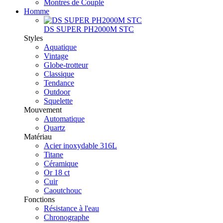
Montres de Couple
Homme
DS SUPER PH2000M STC
Styles
Aquatique
Vintage
Globe-trotteur
Classique
Tendance
Outdoor
Squelette
Mouvement
Automatique
Quartz
Matériau
Acier inoxydable 316L
Titane
Céramique
Or 18 ct
Cuir
Caoutchouc
Fonctions
Résistance à l'eau
Chronographe