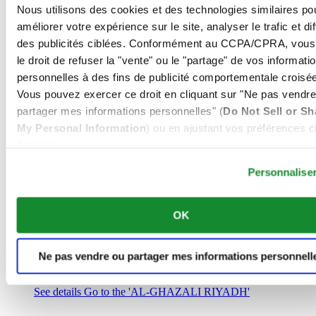
Arabie Saoudite
Nous utilisons des cookies et des technologies similaires po
00966 1 4032968
améliorer votre expérience sur le site, analyser le trafic et di
Riyadh@al-ghazalisa.com
des publicités ciblées. Conformément au CCPA/CPRA, vous
See details
Go to the 'AL-GHAZALI RIYADH'
le droit de refuser la "vente" ou le "partage" de vos informati
AL-GHAZALI RIYADH
personnelles à des fins de publicité comportementale croisée
Vous pouvez exercer ce droit en cliquant sur "Ne pas vendre
Olaya
partager mes informations personnelles" (
Do Not Sell or Sh
Riyadh
My Personal Information
) ou en ajustant vos préférences ci
Arabie Saoudite
00966 1 4561410
dessous.
Riyadh@al-ghazalisa.com
See details
Go to the 'AL-GHAZALI RIYADH'
Personnalise
AL-GHAZALI RIYADH
OK
Olaya
Riyadh
Arabie Saoudite
Ne pas vendre ou partager mes informations personnell
00966 1 4628858
Riyadh@al-ghazalisa.com
See details
Go to the 'AL-GHAZALI RIYADH'