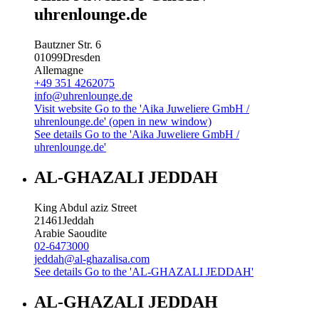
uhrenlounge.de
Bautzner Str. 6
01099
Dresden
Allemagne
+49 351 4262075
info@uhrenlounge.de
Visit website
Go to the 'Aika Juweliere GmbH /
uhrenlounge.de' (open in new window)
See details
Go to the 'Aika Juweliere GmbH /
uhrenlounge.de'
AL-GHAZALI JEDDAH
King Abdul aziz Street
21461
Jeddah
Arabie Saoudite
02-6473000
jeddah@al-ghazalisa.com
See details
Go to the 'AL-GHAZALI JEDDAH'
AL-GHAZALI JEDDAH