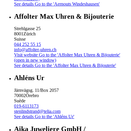
See details
Go to the 'Aernouts Windeshausen'
Affolter Max Uhren & Bijouterie
Strehlgasse 25
8001
Zürich
Suisse
044 252 55 15
info@affolter-uhren.ch
Visit website
Go to the 'Affolter Max Uhren & Bijouterie'
(open in new window)
See details
Go to the 'Affolter Max Uhren & Bijouterie'
Ahléns Ur
Järnvägsg. 11/Box 2057
70002
Örebro
Suède
019-6113173
stenlindstrand@telia.com
See details
Go to the 'Ahléns Ur'
Aika Juweliere GmbH /