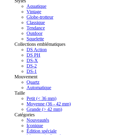
Styles
Aquatique
Vintage
Globe-trotteur
Classique
Tendance
Outdoor
Squelette
Collections emblématiques
DS Action
DS PH
DS-X
DS-2
DS-1
Mouvement
Quartz
Automatique
Taille
Petit (< 36 mm)
Moyenne (36 - 42 mm)
Grande (> 42 mm)
Catégories
Nouveautés
Iconique
Édition spéciale