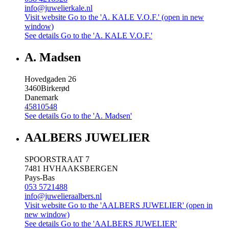
info@juwelierkale.nl
Visit website
Go to the 'A. KALE V.O.F.' (open in new
window)
See details
Go to the 'A. KALE V.O.F.'
A. Madsen
Hovedgaden 26
3460
Birkerød
Danemark
45810548
See details
Go to the 'A. Madsen'
AALBERS JUWELIER
SPOORSTRAAT 7
7481 HV
HAAKSBERGEN
Pays-Bas
053 5721488
info@juwelieraalbers.nl
Visit website
Go to the 'AALBERS JUWELIER' (open in
new window)
See details
Go to the 'AALBERS JUWELIER'