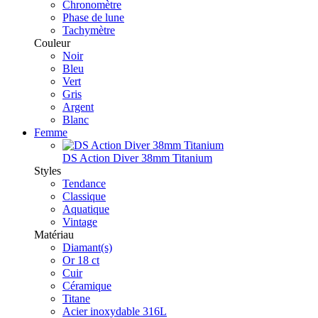
Chronomètre
Phase de lune
Tachymètre
Couleur
Noir
Bleu
Vert
Gris
Argent
Blanc
Femme
DS Action Diver 38mm Titanium
Styles
Tendance
Classique
Aquatique
Vintage
Matériau
Diamant(s)
Or 18 ct
Cuir
Céramique
Titane
Acier inoxydable 316L