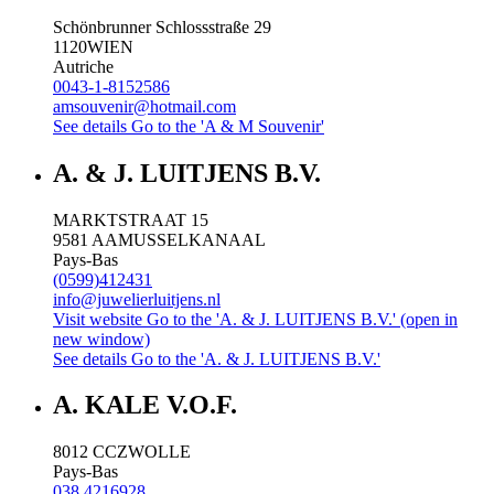
Schönbrunner Schlossstraße 29
1120
WIEN
Autriche
0043-1-8152586
amsouvenir@hotmail.com
See details
Go to the 'A & M Souvenir'
A. & J. LUITJENS B.V.
MARKTSTRAAT 15
9581 AA
MUSSELKANAAL
Pays-Bas
(0599)412431
info@juwelierluitjens.nl
Visit website
Go to the 'A. & J. LUITJENS B.V.' (open in
new window)
See details
Go to the 'A. & J. LUITJENS B.V.'
A. KALE V.O.F.
8012 CC
ZWOLLE
Pays-Bas
038 4216928