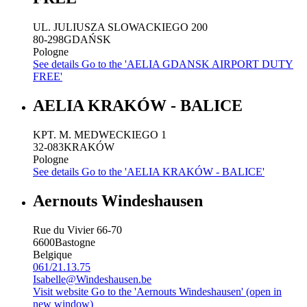
UL. JULIUSZA SLOWACKIEGO 200
80-298
GDAŃSK
Pologne
See details
Go to the 'AELIA GDANSK AIRPORT DUTY
FREE'
AELIA KRAKÓW - BALICE
KPT. M. MEDWECKIEGO 1
32-083
KRAKÓW
Pologne
See details
Go to the 'AELIA KRAKÓW - BALICE'
Aernouts Windeshausen
Rue du Vivier 66-70
6600
Bastogne
Belgique
061/21.13.75
Isabelle@Windeshausen.be
Visit website
Go to the 'Aernouts Windeshausen' (open in
new window)