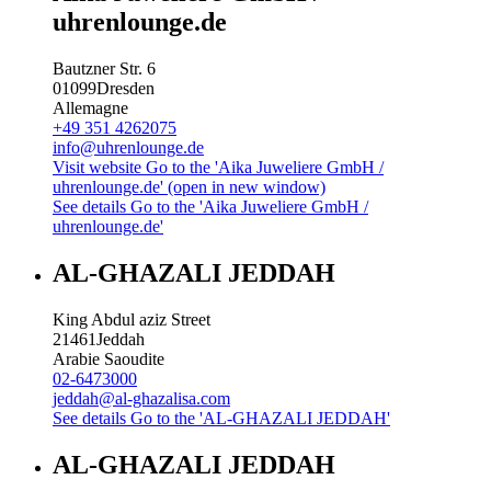
uhrenlounge.de
Bautzner Str. 6
01099
Dresden
Allemagne
+49 351 4262075
info@uhrenlounge.de
Visit website
Go to the 'Aika Juweliere GmbH /
uhrenlounge.de' (open in new window)
See details
Go to the 'Aika Juweliere GmbH /
uhrenlounge.de'
AL-GHAZALI JEDDAH
King Abdul aziz Street
21461
Jeddah
Arabie Saoudite
02-6473000
jeddah@al-ghazalisa.com
See details
Go to the 'AL-GHAZALI JEDDAH'
AL-GHAZALI JEDDAH