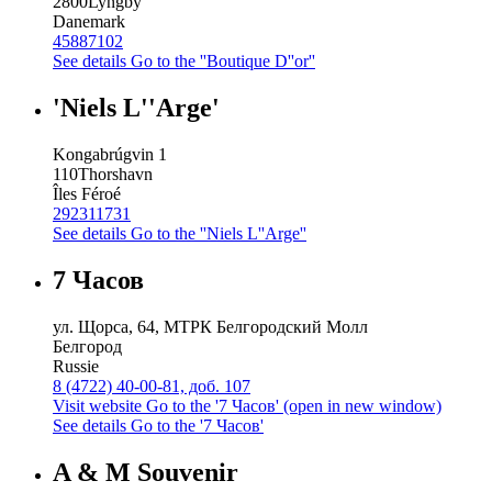
2800
Lyngby
Danemark
45887102
See details
Go to the ''Boutique D''or''
'Niels L''Arge'
Kongabrúgvin 1
110
Thorshavn
Îles Féroé
292311731
See details
Go to the ''Niels L''Arge''
7 Часов
ул. Щорса, 64, МТРК Белгородский Молл
Белгород
Russie
8 (4722) 40-00-81, доб. 107
Visit website
Go to the '7 Часов' (open in new window)
See details
Go to the '7 Часов'
A & M Souvenir