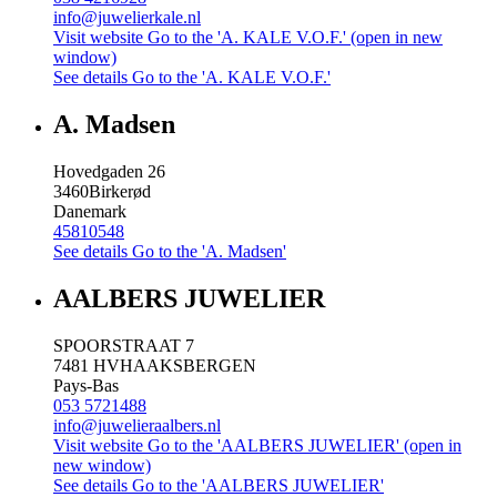
info@juwelierkale.nl
Visit website
Go to the 'A. KALE V.O.F.' (open in new
window)
See details
Go to the 'A. KALE V.O.F.'
A. Madsen
Hovedgaden 26
3460
Birkerød
Danemark
45810548
See details
Go to the 'A. Madsen'
AALBERS JUWELIER
SPOORSTRAAT 7
7481 HV
HAAKSBERGEN
Pays-Bas
053 5721488
info@juwelieraalbers.nl
Visit website
Go to the 'AALBERS JUWELIER' (open in
new window)
See details
Go to the 'AALBERS JUWELIER'