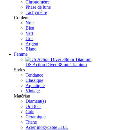
Chronomètre
Phase de lune
Tachymètre
Couleur
Noir
Bleu
Vert
Gris
Argent
Blanc
Femme
DS Action Diver 38mm Titanium
Styles
Tendance
Classique
Aquatique
Vintage
Matériau
Diamant(s)
Or 18 ct
Cuir
Céramique
Titane
Acier inoxydable 316L