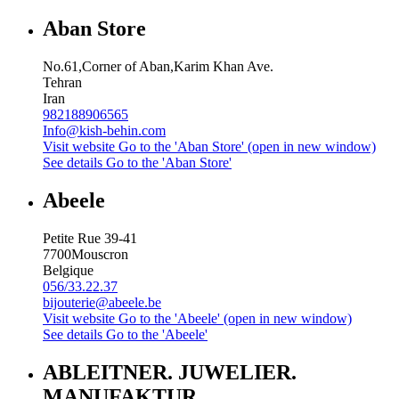
Aban Store
No.61,Corner of Aban,Karim Khan Ave.
Tehran
Iran
982188906565
Info@kish-behin.com
Visit website
Go to the 'Aban Store' (open in new window)
See details
Go to the 'Aban Store'
Abeele
Petite Rue 39-41
7700
Mouscron
Belgique
056/33.22.37
bijouterie@abeele.be
Visit website
Go to the 'Abeele' (open in new window)
See details
Go to the 'Abeele'
ABLEITNER. JUWELIER.
MANUFAKTUR