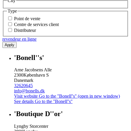
City
Type
Point de vente
Centre de services client
Distributeur
revendeur en ligne
Apply
'Bonell''s'
Arne Jacobsens Alle
2300
København S
Danemark
32620645
info@bonells.dk
Visit website
Go to the ''Bonell''s'' (open in new window)
See details
Go to the ''Bonell''s''
'Boutique D''or'
Lyngby Storcenter