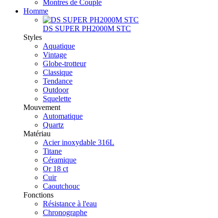
Montres de Couple
Homme
DS SUPER PH2000M STC
Styles
Aquatique
Vintage
Globe-trotteur
Classique
Tendance
Outdoor
Squelette
Mouvement
Automatique
Quartz
Matériau
Acier inoxydable 316L
Titane
Céramique
Or 18 ct
Cuir
Caoutchouc
Fonctions
Résistance à l'eau
Chronographe