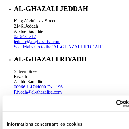
AL-GHAZALI JEDDAH
King Abdul aziz Street
21461
Jeddah
Arabie Saoudite
02-6481317
jeddah@al-ghazalisa.com
See details
Go to the 'AL-GHAZALI JEDDAH'
AL-GHAZALI RIYADH
Sitteen Street
Riyadh
Arabie Saoudite
00966 1 4744000 Ext. 196
Riyadh@al-ghazalisa.com
See details
Go to the 'AL-GHAZALI RIYADH'
AL-GHAZALI RIYADH
Batha
Informations concernant les cookies
Riyadh