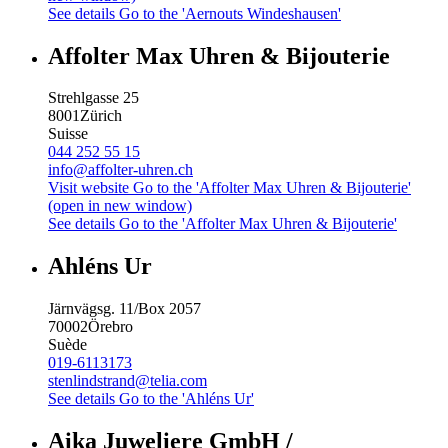
See details
Go to the 'Aernouts Windeshausen'
Affolter Max Uhren & Bijouterie
Strehlgasse 25
8001
Zürich
Suisse
044 252 55 15
info@affolter-uhren.ch
Visit website
Go to the 'Affolter Max Uhren & Bijouterie'
(open in new window)
See details
Go to the 'Affolter Max Uhren & Bijouterie'
Ahléns Ur
Järnvägsg. 11/Box 2057
70002
Örebro
Suède
019-6113173
stenlindstrand@telia.com
See details
Go to the 'Ahléns Ur'
Aika Juweliere GmbH /