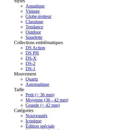
Styles
Aquatique
Vintage
Globe-trotteur
Classique
Tendance
Outdoor
Squelette
Collections emblématiques
DS Action
DS PH
DS-X
DS-2
DS-1
Mouvement
Quartz
Automatique
Taille
Petit (< 36 mm)
Moyenne (36 - 42 mm)
Grande (> 42 mm)
Catégories
Nouveautés
Iconique
Édition spéciale