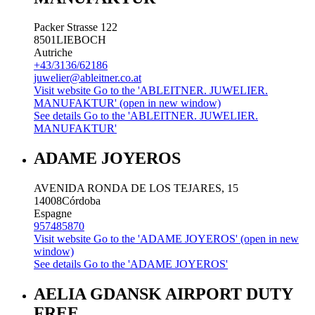
Packer Strasse 122
8501
LIEBOCH
Autriche
+43/3136/62186
juwelier@ableitner.co.at
Visit website
Go to the 'ABLEITNER. JUWELIER.
MANUFAKTUR' (open in new window)
See details
Go to the 'ABLEITNER. JUWELIER.
MANUFAKTUR'
ADAME JOYEROS
AVENIDA RONDA DE LOS TEJARES, 15
14008
Córdoba
Espagne
957485870
Visit website
Go to the 'ADAME JOYEROS' (open in new
window)
See details
Go to the 'ADAME JOYEROS'
AELIA GDANSK AIRPORT DUTY
FREE