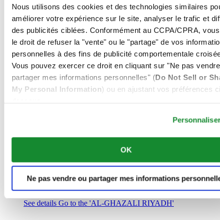
Arabie Saoudite
Nous utilisons des cookies et des technologies similaires po
00966 1 4032968
améliorer votre expérience sur le site, analyser le trafic et di
Riyadh@al-ghazalisa.com
des publicités ciblées. Conformément au CCPA/CPRA, vous
See details
Go to the 'AL-GHAZALI RIYADH'
le droit de refuser la "vente" ou le "partage" de vos informati
AL-GHAZALI RIYADH
personnelles à des fins de publicité comportementale croisée
Vous pouvez exercer ce droit en cliquant sur "Ne pas vendre
Olaya
partager mes informations personnelles" (
Do Not Sell or Sh
Riyadh
My Personal Information
) ou en ajustant vos préférences ci
Arabie Saoudite
00966 1 4561410
dessous.
Riyadh@al-ghazalisa.com
See details
Go to the 'AL-GHAZALI RIYADH'
Personnalise
AL-GHAZALI RIYADH
OK
Olaya
Riyadh
Arabie Saoudite
Ne pas vendre ou partager mes informations personnell
00966 1 4628858
Riyadh@al-ghazalisa.com
See details
Go to the 'AL-GHAZALI RIYADH'