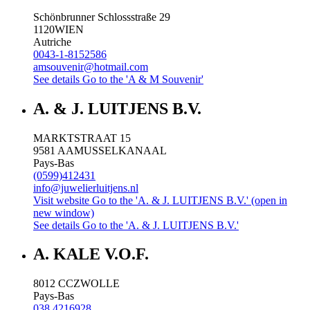
Schönbrunner Schlossstraße 29
1120
WIEN
Autriche
0043-1-8152586
amsouvenir@hotmail.com
See details
Go to the 'A & M Souvenir'
A. & J. LUITJENS B.V.
MARKTSTRAAT 15
9581 AA
MUSSELKANAAL
Pays-Bas
(0599)412431
info@juwelierluitjens.nl
Visit website
Go to the 'A. & J. LUITJENS B.V.' (open in
new window)
See details
Go to the 'A. & J. LUITJENS B.V.'
A. KALE V.O.F.
8012 CC
ZWOLLE
Pays-Bas
038 4216928