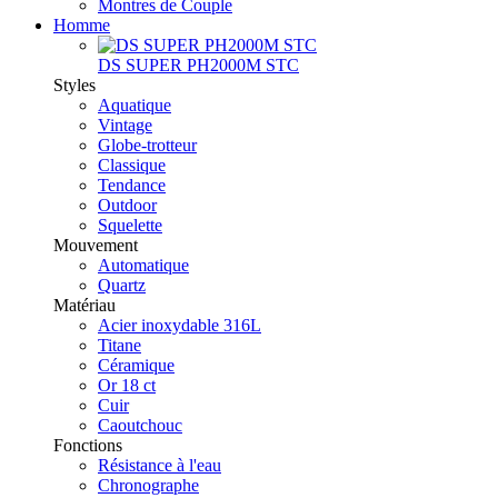
Montres de Couple
Homme
DS SUPER PH2000M STC
Styles
Aquatique
Vintage
Globe-trotteur
Classique
Tendance
Outdoor
Squelette
Mouvement
Automatique
Quartz
Matériau
Acier inoxydable 316L
Titane
Céramique
Or 18 ct
Cuir
Caoutchouc
Fonctions
Résistance à l'eau
Chronographe