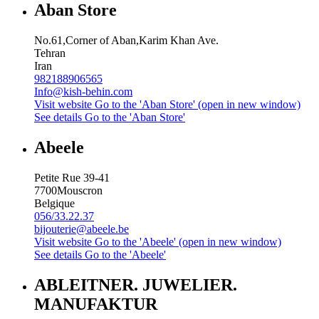
Aban Store
No.61,Corner of Aban,Karim Khan Ave.
Tehran
Iran
982188906565
Info@kish-behin.com
Visit website
Go to the 'Aban Store' (open in new window)
See details
Go to the 'Aban Store'
Abeele
Petite Rue 39-41
7700
Mouscron
Belgique
056/33.22.37
bijouterie@abeele.be
Visit website
Go to the 'Abeele' (open in new window)
See details
Go to the 'Abeele'
ABLEITNER. JUWELIER.
MANUFAKTUR