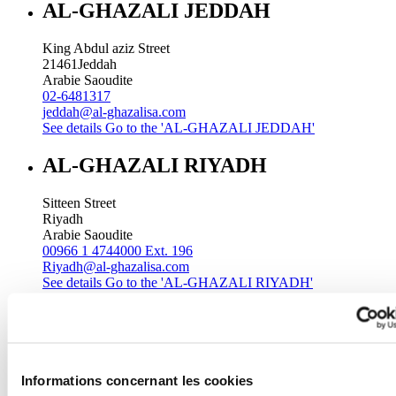
AL-GHAZALI JEDDAH
King Abdul aziz Street
21461
Jeddah
Arabie Saoudite
02-6481317
jeddah@al-ghazalisa.com
See details
Go to the 'AL-GHAZALI JEDDAH'
AL-GHAZALI RIYADH
Sitteen Street
Riyadh
Arabie Saoudite
00966 1 4744000 Ext. 196
Riyadh@al-ghazalisa.com
See details
Go to the 'AL-GHAZALI RIYADH'
AL-GHAZALI RIYADH
Batha
Riyadh
Informations concernant les cookies
Arabie Saoudite