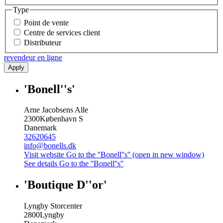
Type
Point de vente
Centre de services client
Distributeur
revendeur en ligne
Apply
'Bonell''s'
Arne Jacobsens Alle
2300
København S
Danemark
32620645
info@bonells.dk
Visit website
Go to the ''Bonell''s'' (open in new window)
See details
Go to the ''Bonell''s''
'Boutique D''or'
Lyngby Storcenter
2800
Lyngby