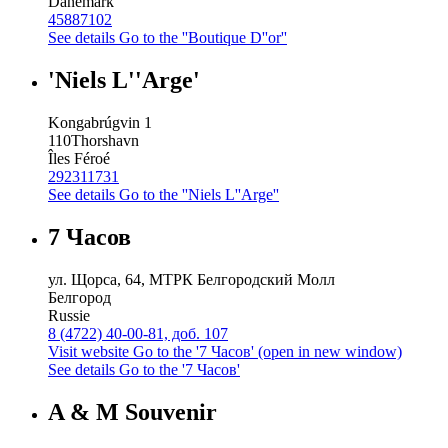
Danemark
45887102
See details
Go to the ''Boutique D''or''
'Niels L''Arge'
Kongabrúgvin 1
110
Thorshavn
Îles Féroé
292311731
See details
Go to the ''Niels L''Arge''
7 Часов
ул. Щорса, 64, МТРК Белгородский Молл
Белгород
Russie
8 (4722) 40-00-81, доб. 107
Visit website
Go to the '7 Часов' (open in new window)
See details
Go to the '7 Часов'
A & M Souvenir