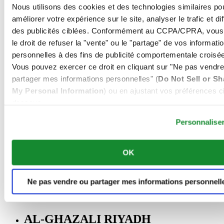
00966 1 4032968
Nous utilisons des cookies et des technologies similaires po
Riyadh@al-ghazalisa.com
améliorer votre expérience sur le site, analyser le trafic et di
See details
Go to the 'AL-GHAZALI RIYADH'
des publicités ciblées. Conformément au CCPA/CPRA, vous
AL-GHAZALI RIYADH
le droit de refuser la "vente" ou le "partage" de vos informati
personnelles à des fins de publicité comportementale croisée
Olaya
Vous pouvez exercer ce droit en cliquant sur "Ne pas vendre
Riyadh
partager mes informations personnelles" (
Do Not Sell or Sh
Arabie Saoudite
My Personal Information
) ou en ajustant vos préférences ci
00966 1 4561410
Riyadh@al-ghazalisa.com
dessous.
See details
Go to the 'AL-GHAZALI RIYADH'
Personnalise
AL-GHAZALI RIYADH
OK
Olaya
Riyadh
Arabie Saoudite
00966 1 4628858
Ne pas vendre ou partager mes informations personnell
Riyadh@al-ghazalisa.com
See details
Go to the 'AL-GHAZALI RIYADH'
AL-GHAZALI RIYADH