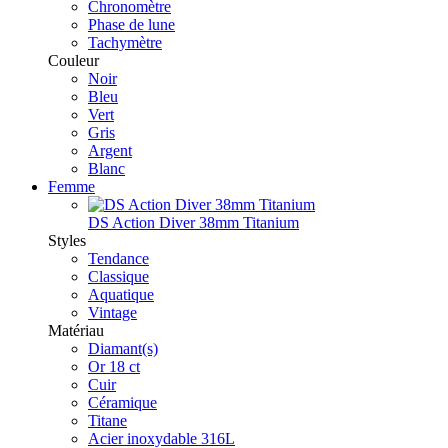
Chronomètre
Phase de lune
Tachymètre
Couleur
Noir
Bleu
Vert
Gris
Argent
Blanc
Femme
DS Action Diver 38mm Titanium
Styles
Tendance
Classique
Aquatique
Vintage
Matériau
Diamant(s)
Or 18 ct
Cuir
Céramique
Titane
Acier inoxydable 316L