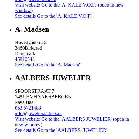
Visit website
Go to the 'A. KALE V.O.F.' (open in new
window)
See details
Go to the 'A. KALE V.O.F.'
A. Madsen
Hovedgaden 26
3460
Birkerød
Danemark
45810548
See details
Go to the 'A. Madsen'
AALBERS JUWELIER
SPOORSTRAAT 7
7481 HV
HAAKSBERGEN
Pays-Bas
053 5721488
info@juwelieraalbers.nl
Visit website
Go to the 'AALBERS JUWELIER' (open in
new window)
See details
Go to the 'AALBERS JUWELIER'