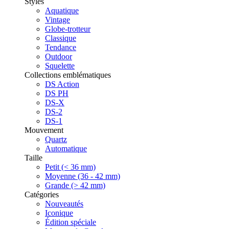
Styles
Aquatique
Vintage
Globe-trotteur
Classique
Tendance
Outdoor
Squelette
Collections emblématiques
DS Action
DS PH
DS-X
DS-2
DS-1
Mouvement
Quartz
Automatique
Taille
Petit (< 36 mm)
Moyenne (36 - 42 mm)
Grande (> 42 mm)
Catégories
Nouveautés
Iconique
Édition spéciale