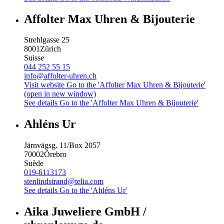
Affolter Max Uhren & Bijouterie
Strehlgasse 25
8001
Zürich
Suisse
044 252 55 15
info@affolter-uhren.ch
Visit website
Go to the 'Affolter Max Uhren & Bijouterie'
(open in new window)
See details
Go to the 'Affolter Max Uhren & Bijouterie'
Ahléns Ur
Järnvägsg. 11/Box 2057
70002
Örebro
Suède
019-6113173
stenlindstrand@telia.com
See details
Go to the 'Ahléns Ur'
Aika Juweliere GmbH /