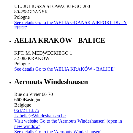
UL. JULIUSZA SLOWACKIEGO 200
80-298
GDAŃSK
Pologne
See details
Go to the 'AELIA GDANSK AIRPORT DUTY
FREE'
AELIA KRAKÓW - BALICE
KPT. M. MEDWECKIEGO 1
32-083
KRAKÓW
Pologne
See details
Go to the 'AELIA KRAKÓW - BALICE'
Aernouts Windeshausen
Rue du Vivier 66-70
6600
Bastogne
Belgique
061/21.13.75
Isabelle@Windeshausen.be
Visit website
Go to the 'Aernouts Windeshausen' (open in
new window)
See details
Go to the 'Aernouts Windeshausen'