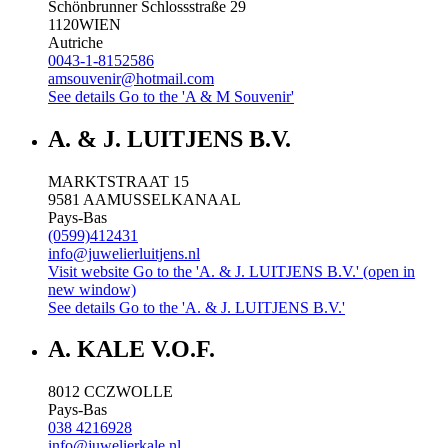
Schönbrunner Schlossstraße 29
1120
WIEN
Autriche
0043-1-8152586
amsouvenir@hotmail.com
See details
Go to the 'A & M Souvenir'
A. & J. LUITJENS B.V.
MARKTSTRAAT 15
9581 AA
MUSSELKANAAL
Pays-Bas
(0599)412431
info@juwelierluitjens.nl
Visit website
Go to the 'A. & J. LUITJENS B.V.' (open in
new window)
See details
Go to the 'A. & J. LUITJENS B.V.'
A. KALE V.O.F.
8012 CC
ZWOLLE
Pays-Bas
038 4216928
info@juwelierkale.nl