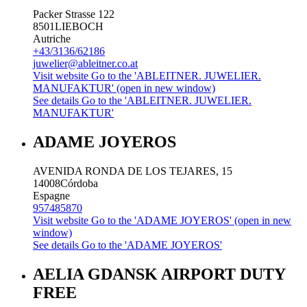
Packer Strasse 122
8501
LIEBOCH
Autriche
+43/3136/62186
juwelier@ableitner.co.at
Visit website
Go to the 'ABLEITNER. JUWELIER.
MANUFAKTUR' (open in new window)
See details
Go to the 'ABLEITNER. JUWELIER.
MANUFAKTUR'
ADAME JOYEROS
AVENIDA RONDA DE LOS TEJARES, 15
14008
Córdoba
Espagne
957485870
Visit website
Go to the 'ADAME JOYEROS' (open in new
window)
See details
Go to the 'ADAME JOYEROS'
AELIA GDANSK AIRPORT DUTY
FREE