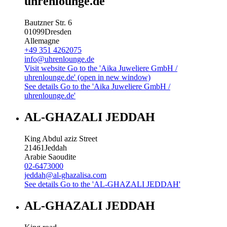
uhrenlounge.de
Bautzner Str. 6
01099
Dresden
Allemagne
+49 351 4262075
info@uhrenlounge.de
Visit website
Go to the 'Aika Juweliere GmbH /
uhrenlounge.de' (open in new window)
See details
Go to the 'Aika Juweliere GmbH /
uhrenlounge.de'
AL-GHAZALI JEDDAH
King Abdul aziz Street
21461
Jeddah
Arabie Saoudite
02-6473000
jeddah@al-ghazalisa.com
See details
Go to the 'AL-GHAZALI JEDDAH'
AL-GHAZALI JEDDAH