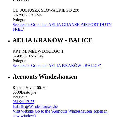
UL. JULIUSZA SLOWACKIEGO 200
80-298
GDAŃSK
Pologne
See details
Go to the 'AELIA GDANSK AIRPORT DUTY
FREE'
AELIA KRAKÓW - BALICE
KPT. M. MEDWECKIEGO 1
32-083
KRAKÓW
Pologne
See details
Go to the 'AELIA KRAKÓW - BALICE'
Aernouts Windeshausen
Rue du Vivier 66-70
6600
Bastogne
Belgique
061/21.13.75
Isabelle@Windeshausen.be
Visit website
Go to the 'Aernouts Windeshausen' (open in
new window)