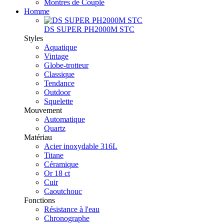
Montres de Couple
Homme
DS SUPER PH2000M STC
Styles
Aquatique
Vintage
Globe-trotteur
Classique
Tendance
Outdoor
Squelette
Mouvement
Automatique
Quartz
Matériau
Acier inoxydable 316L
Titane
Céramique
Or 18 ct
Cuir
Caoutchouc
Fonctions
Résistance à l'eau
Chronographe