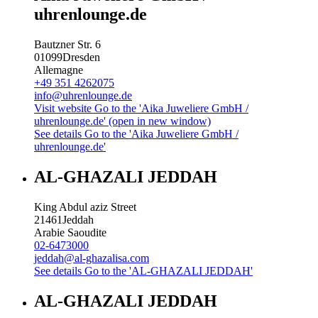
uhrenlounge.de
Bautzner Str. 6
01099
Dresden
Allemagne
+49 351 4262075
info@uhrenlounge.de
Visit website
Go to the 'Aika Juweliere GmbH /
uhrenlounge.de' (open in new window)
See details
Go to the 'Aika Juweliere GmbH /
uhrenlounge.de'
AL-GHAZALI JEDDAH
King Abdul aziz Street
21461
Jeddah
Arabie Saoudite
02-6473000
jeddah@al-ghazalisa.com
See details
Go to the 'AL-GHAZALI JEDDAH'
AL-GHAZALI JEDDAH