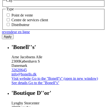
City
Type
Point de vente
Centre de services client
Distributeur
revendeur en ligne
Apply
'Bonell''s'
Arne Jacobsens Alle
2300
København S
Danemark
32620645
info@bonells.dk
Visit website
Go to the ''Bonell''s'' (open in new window)
See details
Go to the ''Bonell''s''
'Boutique D''or'
Lyngby Storcenter