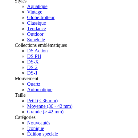
Styles
Aquatique
Vintage
Globe-trotteur
Classique
Tendance
Outdoor
Squelette
Collections emblématiques
DS Action
DS PH
DS-X
DS-2
DS-1
Mouvement
Quartz
Automatique
Taille
Petit (< 36 mm)
Moyenne (36 - 42 mm)
Grande (> 42 mm)
Catégories
Nouveautés
Iconique
Édition spéciale