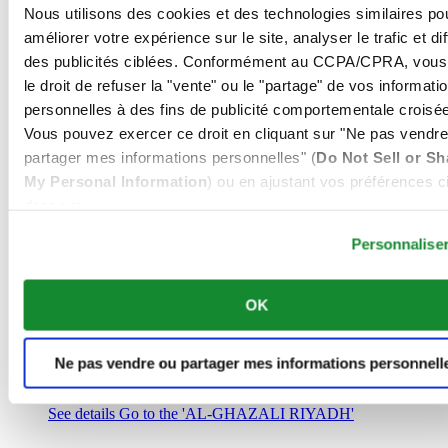
Arabie Saoudite
Nous utilisons des cookies et des technologies similaires po
00966 1 4032968
améliorer votre expérience sur le site, analyser le trafic et di
Riyadh@al-ghazalisa.com
des publicités ciblées. Conformément au CCPA/CPRA, vous
See details
Go to the 'AL-GHAZALI RIYADH'
le droit de refuser la "vente" ou le "partage" de vos informati
AL-GHAZALI RIYADH
personnelles à des fins de publicité comportementale croisée
Vous pouvez exercer ce droit en cliquant sur "Ne pas vendre
Olaya
partager mes informations personnelles" (
Do Not Sell or Sh
Riyadh
My Personal Information
) ou en ajustant vos préférences ci
Arabie Saoudite
00966 1 4561410
dessous.
Riyadh@al-ghazalisa.com
See details
Go to the 'AL-GHAZALI RIYADH'
Personnalise
AL-GHAZALI RIYADH
OK
Olaya
Riyadh
Arabie Saoudite
Ne pas vendre ou partager mes informations personnell
00966 1 4628858
Riyadh@al-ghazalisa.com
See details
Go to the 'AL-GHAZALI RIYADH'