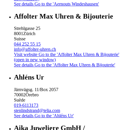
See details
Go to the 'Aernouts Windeshausen'
Affolter Max Uhren & Bijouterie
Strehlgasse 25
8001
Zürich
Suisse
044 252 55 15
info@affolter-uhren.ch
Visit website
Go to the 'Affolter Max Uhren & Bijouterie'
(open in new window)
See details
Go to the 'Affolter Max Uhren & Bijouterie'
Ahléns Ur
Järnvägsg. 11/Box 2057
70002
Örebro
Suède
019-6113173
stenlindstrand@telia.com
See details
Go to the 'Ahléns Ur'
Aika Juweliere GmbH /