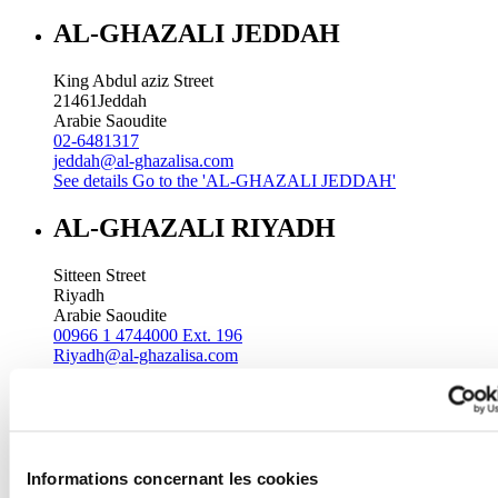
AL-GHAZALI JEDDAH
King Abdul aziz Street
21461
Jeddah
Arabie Saoudite
02-6481317
jeddah@al-ghazalisa.com
See details
Go to the 'AL-GHAZALI JEDDAH'
AL-GHAZALI RIYADH
Sitteen Street
Riyadh
Arabie Saoudite
00966 1 4744000 Ext. 196
Riyadh@al-ghazalisa.com
See details
Go to the 'AL-GHAZALI RIYADH'
AL-GHAZALI RIYADH
Batha
Informations concernant les cookies
Riyadh