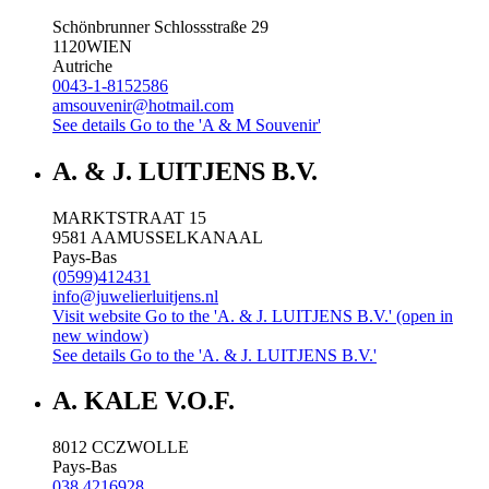
Schönbrunner Schlossstraße 29
1120
WIEN
Autriche
0043-1-8152586
amsouvenir@hotmail.com
See details
Go to the 'A & M Souvenir'
A. & J. LUITJENS B.V.
MARKTSTRAAT 15
9581 AA
MUSSELKANAAL
Pays-Bas
(0599)412431
info@juwelierluitjens.nl
Visit website
Go to the 'A. & J. LUITJENS B.V.' (open in
new window)
See details
Go to the 'A. & J. LUITJENS B.V.'
A. KALE V.O.F.
8012 CC
ZWOLLE
Pays-Bas
038 4216928