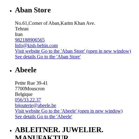
Aban Store
No.61,Corner of Aban,Karim Khan Ave.
Tehran
Iran
982188906565
Info@kish-behin.com
Visit website
Go to the 'Aban Store' (open in new window)
See details
Go to the 'Aban Store'
Abeele
Petite Rue 39-41
7700
Mouscron
Belgique
056/33.22.37
bijouterie@abeele.be
Visit website
Go to the 'Abeele' (open in new window)
See details
Go to the 'Abeele'
ABLEITNER. JUWELIER.
MANUFAKTUR