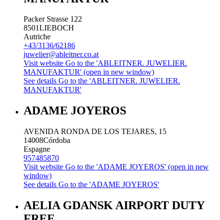
Packer Strasse 122
8501
LIEBOCH
Autriche
+43/3136/62186
juwelier@ableitner.co.at
Visit website
Go to the 'ABLEITNER. JUWELIER.
MANUFAKTUR' (open in new window)
See details
Go to the 'ABLEITNER. JUWELIER.
MANUFAKTUR'
ADAME JOYEROS
AVENIDA RONDA DE LOS TEJARES, 15
14008
Córdoba
Espagne
957485870
Visit website
Go to the 'ADAME JOYEROS' (open in new
window)
See details
Go to the 'ADAME JOYEROS'
AELIA GDANSK AIRPORT DUTY
FREE