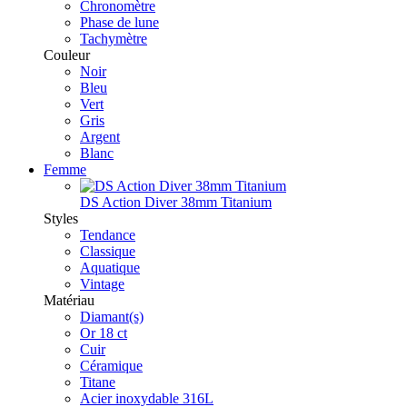
Chronomètre
Phase de lune
Tachymètre
Couleur
Noir
Bleu
Vert
Gris
Argent
Blanc
Femme
DS Action Diver 38mm Titanium
Styles
Tendance
Classique
Aquatique
Vintage
Matériau
Diamant(s)
Or 18 ct
Cuir
Céramique
Titane
Acier inoxydable 316L