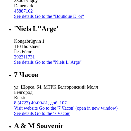
2800
Lyngby
Danemark
45887102
See details
Go to the ''Boutique D''or''
'Niels L''Arge'
Kongabrúgvin 1
110
Thorshavn
Îles Féroé
292311731
See details
Go to the ''Niels L''Arge''
7 Часов
ул. Щорса, 64, МТРК Белгородский Молл
Белгород
Russie
8 (4722) 40-00-81, доб. 107
Visit website
Go to the '7 Часов' (open in new window)
See details
Go to the '7 Часов'
A & M Souvenir