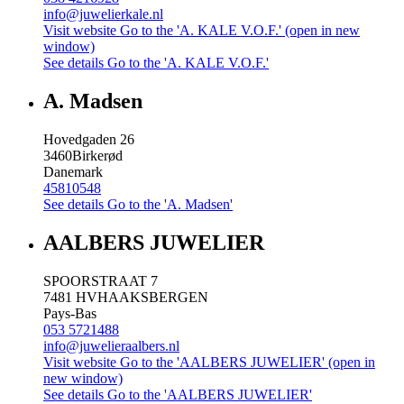
info@juwelierkale.nl
Visit website
Go to the 'A. KALE V.O.F.' (open in new
window)
See details
Go to the 'A. KALE V.O.F.'
A. Madsen
Hovedgaden 26
3460
Birkerød
Danemark
45810548
See details
Go to the 'A. Madsen'
AALBERS JUWELIER
SPOORSTRAAT 7
7481 HV
HAAKSBERGEN
Pays-Bas
053 5721488
info@juwelieraalbers.nl
Visit website
Go to the 'AALBERS JUWELIER' (open in
new window)
See details
Go to the 'AALBERS JUWELIER'