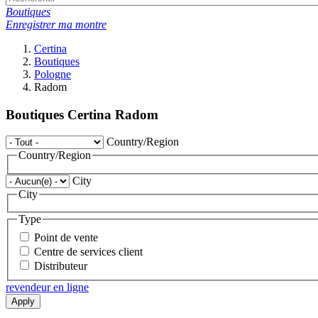
Boutiques
Enregistrer ma montre
Certina
Boutiques
Pologne
Radom
Boutiques Certina Radom
Country/Region
Country/Region
City
City
Type
Point de vente
Centre de services client
Distributeur
revendeur en ligne
Apply