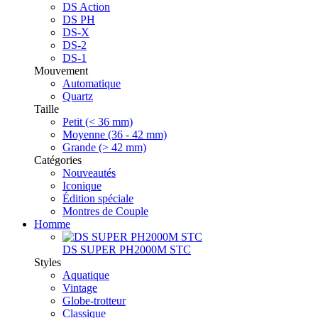
DS Action
DS PH
DS-X
DS-2
DS-1
Mouvement
Automatique
Quartz
Taille
Petit (< 36 mm)
Moyenne (36 - 42 mm)
Grande (> 42 mm)
Catégories
Nouveautés
Iconique
Édition spéciale
Montres de Couple
Homme
DS SUPER PH2000M STC
Styles
Aquatique
Vintage
Globe-trotteur
Classique