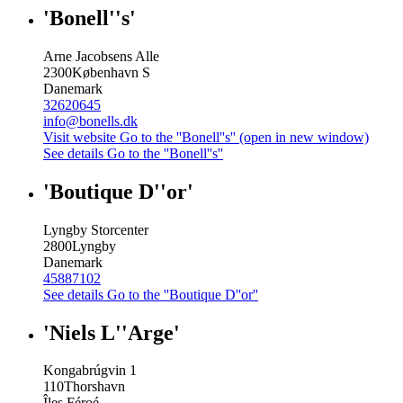
'Bonell''s'
Arne Jacobsens Alle
2300
København S
Danemark
32620645
info@bonells.dk
Visit website
Go to the ''Bonell''s'' (open in new window)
See details
Go to the ''Bonell''s''
'Boutique D''or'
Lyngby Storcenter
2800
Lyngby
Danemark
45887102
See details
Go to the ''Boutique D''or''
'Niels L''Arge'
Kongabrúgvin 1
110
Thorshavn
Îles Féroé