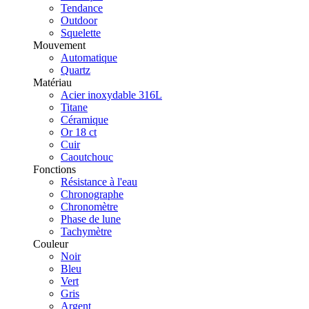
Tendance
Outdoor
Squelette
Mouvement
Automatique
Quartz
Matériau
Acier inoxydable 316L
Titane
Céramique
Or 18 ct
Cuir
Caoutchouc
Fonctions
Résistance à l'eau
Chronographe
Chronomètre
Phase de lune
Tachymètre
Couleur
Noir
Bleu
Vert
Gris
Argent