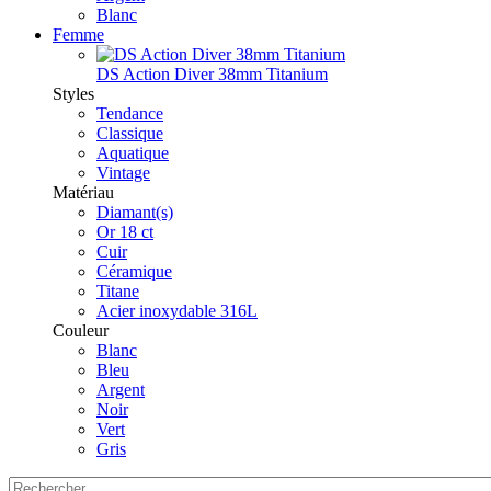
Blanc
Femme
DS Action Diver 38mm Titanium
Styles
Tendance
Classique
Aquatique
Vintage
Matériau
Diamant(s)
Or 18 ct
Cuir
Céramique
Titane
Acier inoxydable 316L
Couleur
Blanc
Bleu
Argent
Noir
Vert
Gris