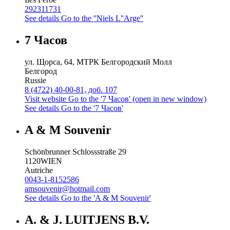
292311731
See details
Go to the ''Niels L''Arge''
7 Часов
ул. Щорса, 64, МТРК Белгородский Молл
Белгород
Russie
8 (4722) 40-00-81, доб. 107
Visit website
Go to the '7 Часов' (open in new window)
See details
Go to the '7 Часов'
A & M Souvenir
Schönbrunner Schlossstraße 29
1120
WIEN
Autriche
0043-1-8152586
amsouvenir@hotmail.com
See details
Go to the 'A & M Souvenir'
A. & J. LUITJENS B.V.