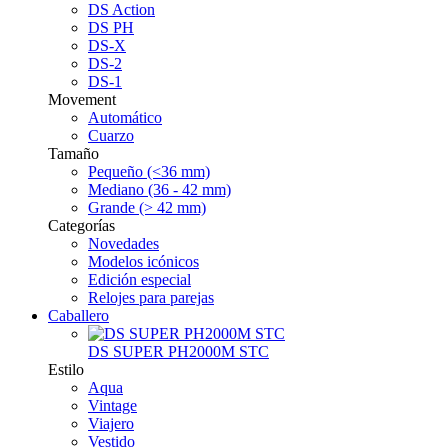
DS Action
DS PH
DS-X
DS-2
DS-1
Movement
Automático
Cuarzo
Tamaño
Pequeño (<36 mm)
Mediano (36 - 42 mm)
Grande (> 42 mm)
Categorías
Novedades
Modelos icónicos
Edición especial
Relojes para parejas
Caballero
DS SUPER PH2000M STC
Estilo
Aqua
Vintage
Viajero
Vestido