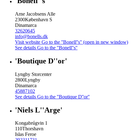
'Bonell''s'
Arne Jacobsens Alle
2300
København S
Dinamarca
32620645
info@bonells.dk
Visit website
Go to the ''Bonell''s'' (open in new window)
See details
Go to the ''Bonell''s''
'Boutique D''or'
Lyngby Storcenter
2800
Lyngby
Dinamarca
45887102
See details
Go to the ''Boutique D''or''
'Niels L''Arge'
Kongabrúgvin 1
110
Thorshavn
Islas Feroe
292311731