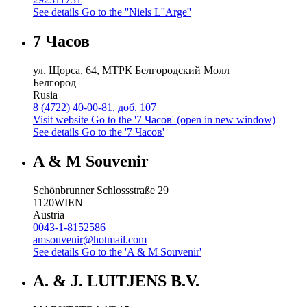
See details
Go to the ''Niels L''Arge''
7 Часов
ул. Щорса, 64, МТРК Белгородский Молл
Белгород
Rusia
8 (4722) 40-00-81, доб. 107
Visit website
Go to the '7 Часов' (open in new window)
See details
Go to the '7 Часов'
A & M Souvenir
Schönbrunner Schlossstraße 29
1120
WIEN
Austria
0043-1-8152586
amsouvenir@hotmail.com
See details
Go to the 'A & M Souvenir'
A. & J. LUITJENS B.V.