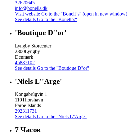
32620645
info@bonells.dk
Visit website
Go to the ''Bonell''s'' (open in new window)
See details
Go to the ''Bonell''s''
'Boutique D''or'
Lyngby Storcenter
2800
Lyngby
Denmark
45887102
See details
Go to the ''Boutique D''or''
'Niels L''Arge'
Kongabrúgvin 1
110
Thorshavn
Faroe Islands
292311731
See details
Go to the ''Niels L''Arge''
7 Часов