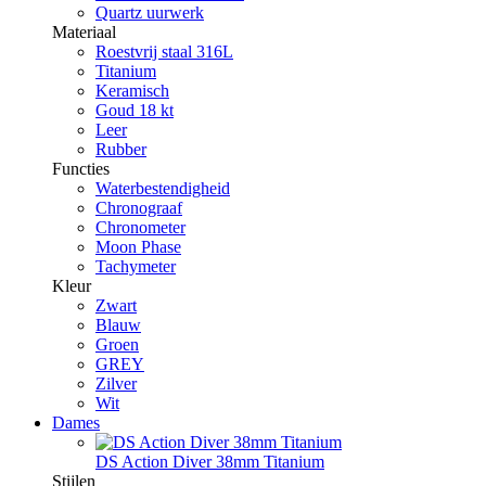
Quartz uurwerk
Materiaal
Roestvrij staal 316L
Titanium
Keramisch
Goud 18 kt
Leer
Rubber
Functies
Waterbestendigheid
Chronograaf
Chronometer
Moon Phase
Tachymeter
Kleur
Zwart
Blauw
Groen
GREY
Zilver
Wit
Dames
DS Action Diver 38mm Titanium
Stijlen