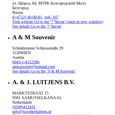
ул. Щорса, 64, МТРК Белгородский Молл
Белгород
Russia
8 (4722) 40-00-81, доб. 107
Visit website
Go to the '7 Часов' (open in new window)
See details
Go to the '7 Часов'
A & M Souvenir
Schönbrunner Schlossstraße 29
1120
WIEN
Austria
0043-1-8152586
amsouvenir@hotmail.com
See details
Go to the 'A & M Souvenir'
A. & J. LUITJENS B.V.
MARKTSTRAAT 15
9581 AA
MUSSELKANAAL
Netherlands
(0599)412431
info@juwelierluitjens.nl