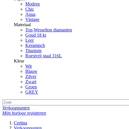
Modern
Chic
Aqua
Vintage
Materiaal
Top Wesselton diamanten
Goud 18 kt
Leer
Keramisch
Titanium
Roestvrij staal 316L
Kleur
Wit
Blauw
Zilver
Zwart
Groen
GREY
Verkooppunten
Mijn horloge registreren
Certina
Verkooppunten