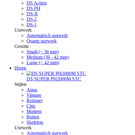
DS Action
DS PH
DS-X
DS-2
DS-1
Uurwerk
Automatisch uurwerk
Quartz uurwerk
Grootte
Small (< 36 mm)
Medium (36 - 42 mm)
Large (> 42 mm)
Heren
DS SUPER PH2000M STC
Stijlen
Aqua
Vintage
Reiziger
Chic
Modern
Buiten
Skeleton
Uurwerk
Automatisch uurwerk