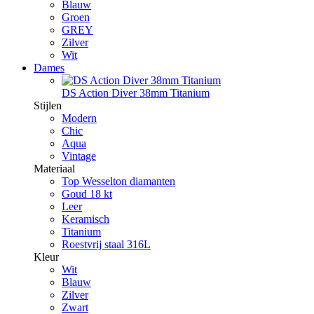
Blauw
Groen
GREY
Zilver
Wit
Dames
DS Action Diver 38mm Titanium
Stijlen
Modern
Chic
Aqua
Vintage
Materiaal
Top Wesselton diamanten
Goud 18 kt
Leer
Keramisch
Titanium
Roestvrij staal 316L
Kleur
Wit
Blauw
Zilver
Zwart