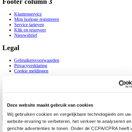
Footer column 3
Klantenservice
Mijn horloge registreren
Service tarieven
Klik en reserveer
Nieuwsbrief
Legal
Gebruikersvoorwaarden
Privacyverklaring
Cookie meldingen
Word lid van de CERTINA club
Meld je aan en ontvang exclusieve aanbiedingen en
productrecensies
Deze website maakt gebruik van cookies
Schrijf je in!
Selecteer een land/regio
Wij gebruiken cookies en vergelijkbare technologieën om uw
Taalkeuze
website-ervaring te verbeteren, het verkeer te analyseren en
Austria
gerichte advertenties te tonen. Onder de CCPA/CPRA heeft u