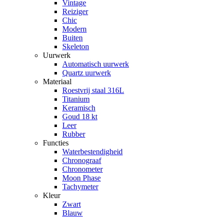
Vintage
Reiziger
Chic
Modern
Buiten
Skeleton
Uurwerk
Automatisch uurwerk
Quartz uurwerk
Materiaal
Roestvrij staal 316L
Titanium
Keramisch
Goud 18 kt
Leer
Rubber
Functies
Waterbestendigheid
Chronograaf
Chronometer
Moon Phase
Tachymeter
Kleur
Zwart
Blauw