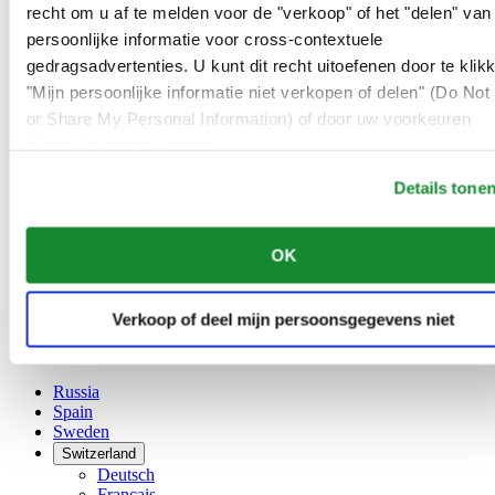
Belgium
recht om u af te melden voor de "verkoop" of het "delen" van
Dutch
persoonlijke informatie voor cross-contextuele
Français
gedragsadvertenties. U kunt dit recht uitoefenen door te klik
China
English
"Mijn persoonlijke informatie niet verkopen of delen" (Do Not 
简体中文
or Share My Personal Information) of door uw voorkeuren
Denmark
hieronder aan te passen.
Finland
France
Details tone
Germany
Ireland
Luxembourg
OK
English
Français
Netherlands
Verkoop of deel mijn persoonsgegevens niet
Norway
Poland
Russia
Spain
Sweden
Switzerland
Deutsch
Français