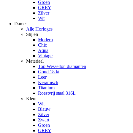
Groen
GREY
Zilver
Wit
Dames
Alle Horloges
Stijlen
Modern
Chic
Aqua
Vintage
Materiaal
Top Wesselton diamanten
Goud 18 kt
Leer
Keramisch
Titanium
Roestvrij staal 316L
Kleur
Wit
Blauw
Zilver
Zwart
Groen
GREY