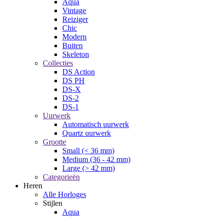
Aqua
Vintage
Reiziger
Chic
Modern
Buiten
Skeleton
Collecties
DS Action
DS PH
DS-X
DS-2
DS-1
Uurwerk
Automatisch uurwerk
Quartz uurwerk
Grootte
Small (< 36 mm)
Medium (36 - 42 mm)
Large (> 42 mm)
Categorieën
Heren
Alle Horloges
Stijlen
Aqua