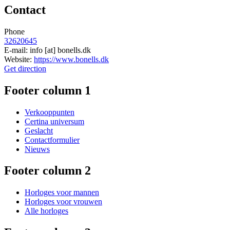
Contact
Phone
32620645
E-mail:
info
[at]
bonells.dk
Website:
https://www.bonells.dk
Get direction
Footer column 1
Verkooppunten
Certina universum
Geslacht
Contactformulier
Nieuws
Footer column 2
Horloges voor mannen
Horloges voor vrouwen
Alle horloges