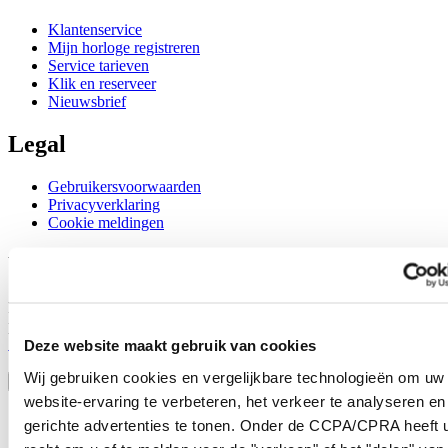
Klantenservice
Mijn horloge registreren
Service tarieven
Klik en reserveer
Nieuwsbrief
Legal
Gebruikersvoorwaarden
Privacyverklaring
Cookie meldingen
Word lid van de CERTINA club
Meld je aan en ontvang exclusieve aanbiedingen en
productrecensies
Schrijf je in!
Deze website maakt gebruik van cookies
Selecteer een land/regio
Wij gebruiken cookies en vergelijkbare technologieën om uw
Taalkeuze
website-ervaring te verbeteren, het verkeer te analyseren en
Austria
gerichte advertenties te tonen. Onder de CCPA/CPRA heeft u
Belgium