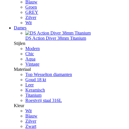
Blauw
Groen
GREY
Zilver
Wit
Dames
DS Action Diver 38mm Titanium
Stijlen
Modern
Chic
Aqua
Vintage
Materiaal
Top Wesselton diamanten
Goud 18 kt
Leer
Keramisch
Titanium
Roestvrij staal 316L
Kleur
Wit
Blauw
Zilver
Zwart