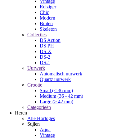
Vintage
Reiziger
Chic
Modern
Buiten
Skeleton
Collecties
DS Action
DS PH
DS-X
DS-2
DS-1
Uurwerk
Automatisch uurwerk
Quartz uurwerk
Grootte
Small (< 36 mm)
Medium (36 - 42 mm)
Large (> 42 mm)
Categorieën
Heren
Alle Horloges
Stijlen
Aqua
Vintage