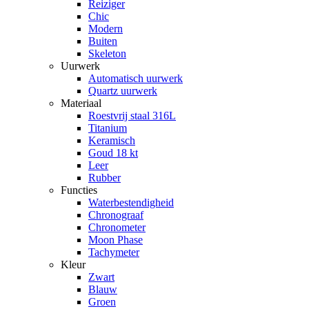
Reiziger
Chic
Modern
Buiten
Skeleton
Uurwerk
Automatisch uurwerk
Quartz uurwerk
Materiaal
Roestvrij staal 316L
Titanium
Keramisch
Goud 18 kt
Leer
Rubber
Functies
Waterbestendigheid
Chronograaf
Chronometer
Moon Phase
Tachymeter
Kleur
Zwart
Blauw
Groen