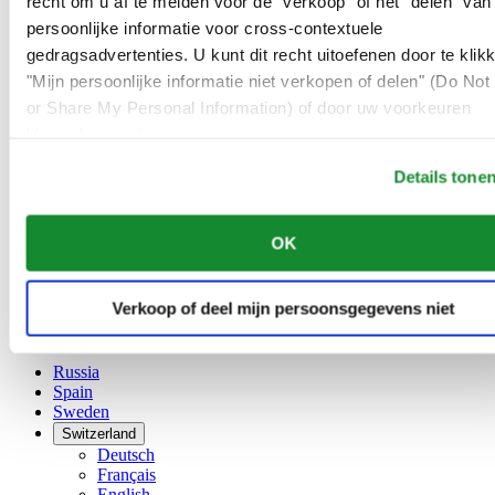
recht om u af te melden voor de "verkoop" of het "delen" van
Dutch
persoonlijke informatie voor cross-contextuele
Français
China
gedragsadvertenties. U kunt dit recht uitoefenen door te klik
English
"Mijn persoonlijke informatie niet verkopen of delen" (Do Not 
简体中文
or Share My Personal Information) of door uw voorkeuren
Denmark
hieronder aan te passen.
Finland
France
Details tone
Germany
Ireland
Luxembourg
OK
English
Français
Netherlands
Verkoop of deel mijn persoonsgegevens niet
Norway
Poland
Russia
Spain
Sweden
Switzerland
Deutsch
Français
English