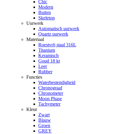
Chic
Modern
Buiten
Skeleton
Uurwerk
Automatisch uurwerk
Quartz uurwerk
Materiaal
Roestvrij staal 316L
Titanium
Keramisch
Goud 18 kt
Leer
Rubber
Functies
Waterbestendigheid
Chronograaf
Chronometer
Moon Phase
Tachymeter
Kleur
Zwart
Blauw
Groen
GREY