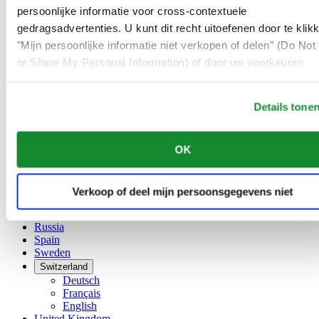
Français
persoonlijke informatie voor cross-contextuele
China
gedragsadvertenties. U kunt dit recht uitoefenen door te klik
English
"Mijn persoonlijke informatie niet verkopen of delen" (Do Not 
简体中文
Denmark
or Share My Personal Information) of door uw voorkeuren
Finland
hieronder aan te passen.
France
Details tone
Germany
Ireland
Luxembourg
OK
English
Français
Netherlands
Norway
Verkoop of deel mijn persoonsgegevens niet
Poland
Russia
Spain
Sweden
Switzerland
Deutsch
Français
English
United Kingdom