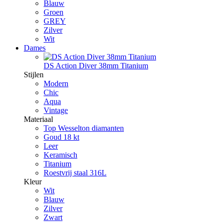
Blauw
Groen
GREY
Zilver
Wit
Dames
DS Action Diver 38mm Titanium
Stijlen
Modern
Chic
Aqua
Vintage
Materiaal
Top Wesselton diamanten
Goud 18 kt
Leer
Keramisch
Titanium
Roestvrij staal 316L
Kleur
Wit
Blauw
Zilver
Zwart