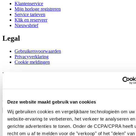
Klantenservice
Mijn horloge registreren
Service tarieven
Klik en reserveer
Nieuwsbrief
Legal
Gebruikersvoorwaarden
Privacyverklaring
Cookie meldingen
Word lid van de CERTINA club
Meld je aan en ontvang exclusieve aanbiedingen en
productrecensies
Schrijf je in!
Deze website maakt gebruik van cookies
Selecteer een land/regio
Taalkeuze
Wij gebruiken cookies en vergelijkbare technologieën om uw
website-ervaring te verbeteren, het verkeer te analyseren en
Austria
gerichte advertenties te tonen. Onder de CCPA/CPRA heeft u
Belgium
Dutch
recht om u af te melden voor de "verkoop" of het "delen" van