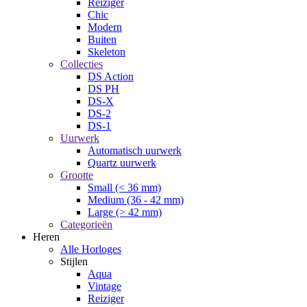
Reiziger
Chic
Modern
Buiten
Skeleton
Collecties
DS Action
DS PH
DS-X
DS-2
DS-1
Uurwerk
Automatisch uurwerk
Quartz uurwerk
Grootte
Small (< 36 mm)
Medium (36 - 42 mm)
Large (> 42 mm)
Categorieën
Heren
Alle Horloges
Stijlen
Aqua
Vintage
Reiziger