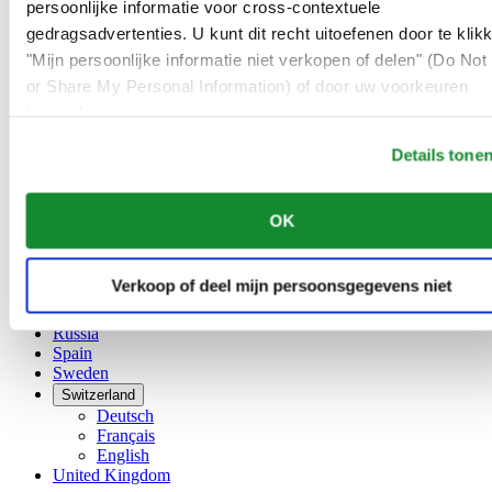
persoonlijke informatie voor cross-contextuele
China
gedragsadvertenties. U kunt dit recht uitoefenen door te klik
English
简体中文
"Mijn persoonlijke informatie niet verkopen of delen" (Do Not 
Denmark
or Share My Personal Information) of door uw voorkeuren
Finland
hieronder aan te passen.
France
Germany
Details tone
Ireland
Luxembourg
English
OK
Français
Netherlands
Norway
Verkoop of deel mijn persoonsgegevens niet
Poland
Russia
Spain
Sweden
Switzerland
Deutsch
Français
English
United Kingdom