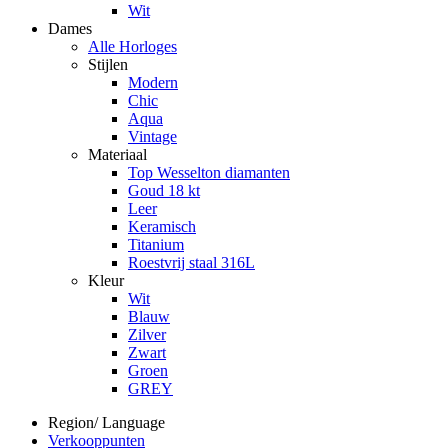
Wit
Dames
Alle Horloges
Stijlen
Modern
Chic
Aqua
Vintage
Materiaal
Top Wesselton diamanten
Goud 18 kt
Leer
Keramisch
Titanium
Roestvrij staal 316L
Kleur
Wit
Blauw
Zilver
Zwart
Groen
GREY
Region/ Language
Verkooppunten