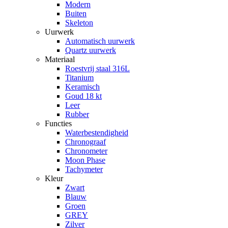
Modern
Buiten
Skeleton
Uurwerk
Automatisch uurwerk
Quartz uurwerk
Materiaal
Roestvrij staal 316L
Titanium
Keramisch
Goud 18 kt
Leer
Rubber
Functies
Waterbestendigheid
Chronograaf
Chronometer
Moon Phase
Tachymeter
Kleur
Zwart
Blauw
Groen
GREY
Zilver