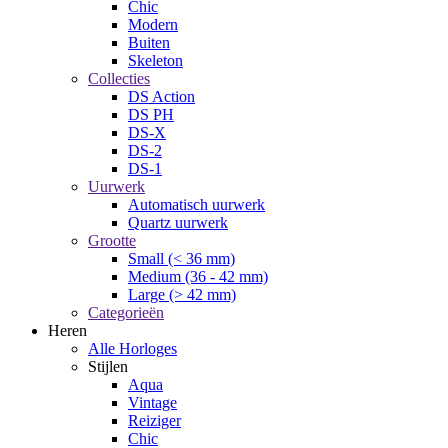
Chic
Modern
Buiten
Skeleton
Collecties
DS Action
DS PH
DS-X
DS-2
DS-1
Uurwerk
Automatisch uurwerk
Quartz uurwerk
Grootte
Small (< 36 mm)
Medium (36 - 42 mm)
Large (> 42 mm)
Categorieën
Heren
Alle Horloges
Stijlen
Aqua
Vintage
Reiziger
Chic