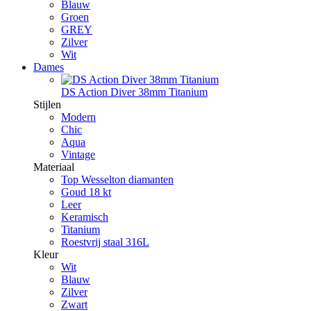
Blauw
Groen
GREY
Zilver
Wit
Dames
DS Action Diver 38mm Titanium
Stijlen
Modern
Chic
Aqua
Vintage
Materiaal
Top Wesselton diamanten
Goud 18 kt
Leer
Keramisch
Titanium
Roestvrij staal 316L
Kleur
Wit
Blauw
Zilver
Zwart