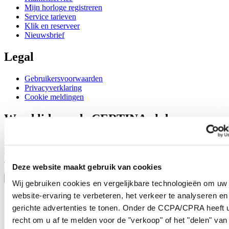
Mijn horloge registreren
Service tarieven
Klik en reserveer
Nieuwsbrief
Legal
Gebruikersvoorwaarden
Privacyverklaring
Cookie meldingen
Word lid van de CERTINA club
Meld je aan en ontvang exclusieve aanbiedingen en
productrecensies
Schrijf je in!
Deze website maakt gebruik van cookies
Selecteer een land/regio
Taalkeuze
Wij gebruiken cookies en vergelijkbare technologieën om uw
website-ervaring te verbeteren, het verkeer te analyseren en
Austria
Belgium
gerichte advertenties te tonen. Onder de CCPA/CPRA heeft u
Dutch
recht om u af te melden voor de "verkoop" of het "delen" van
Français