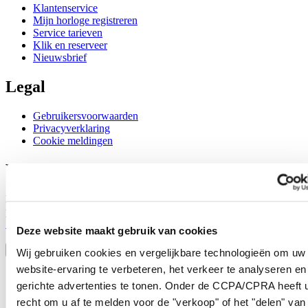
Klantenservice
Mijn horloge registreren
Service tarieven
Klik en reserveer
Nieuwsbrief
Legal
Gebruikersvoorwaarden
Privacyverklaring
Cookie meldingen
Word lid van de CERTINA club
Meld je aan en ontvang exclusieve aanbiedingen en
productrecensies
Schrijf je in!
Deze website maakt gebruik van cookies
Selecteer een land/regio
Taalkeuze
Wij gebruiken cookies en vergelijkbare technologieën om uw
website-ervaring te verbeteren, het verkeer te analyseren en
Austria
gerichte advertenties te tonen. Onder de CCPA/CPRA heeft u
Belgium
Dutch
recht om u af te melden voor de "verkoop" of het "delen" van