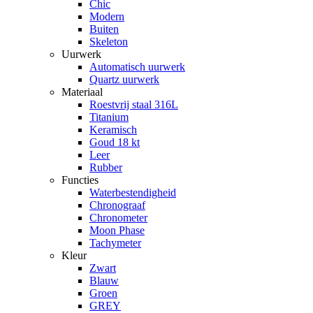
Chic
Modern
Buiten
Skeleton
Uurwerk
Automatisch uurwerk
Quartz uurwerk
Materiaal
Roestvrij staal 316L
Titanium
Keramisch
Goud 18 kt
Leer
Rubber
Functies
Waterbestendigheid
Chronograaf
Chronometer
Moon Phase
Tachymeter
Kleur
Zwart
Blauw
Groen
GREY