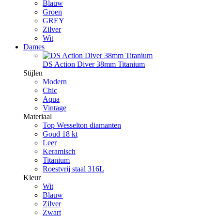
Blauw
Groen
GREY
Zilver
Wit
Dames
DS Action Diver 38mm Titanium
Stijlen
Modern
Chic
Aqua
Vintage
Materiaal
Top Wesselton diamanten
Goud 18 kt
Leer
Keramisch
Titanium
Roestvrij staal 316L
Kleur
Wit
Blauw
Zilver
Zwart