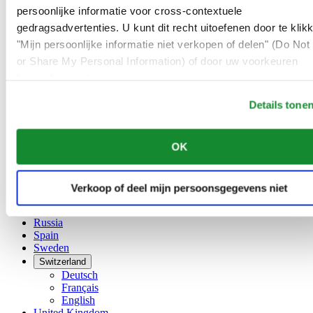
Français
persoonlijke informatie voor cross-contextuele
China
gedragsadvertenties. U kunt dit recht uitoefenen door te klik
English
"Mijn persoonlijke informatie niet verkopen of delen" (Do Not 
简体中文
Denmark
or Share My Personal Information) of door uw voorkeuren
Finland
hieronder aan te passen.
France
Details tone
Germany
Ireland
Luxembourg
OK
English
Français
Netherlands
Norway
Verkoop of deel mijn persoonsgegevens niet
Poland
Russia
Spain
Sweden
Switzerland
Deutsch
Français
English
United Kingdom