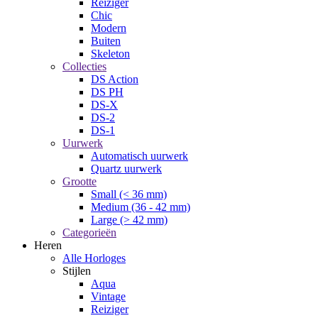
Reiziger
Chic
Modern
Buiten
Skeleton
Collecties
DS Action
DS PH
DS-X
DS-2
DS-1
Uurwerk
Automatisch uurwerk
Quartz uurwerk
Grootte
Small (< 36 mm)
Medium (36 - 42 mm)
Large (> 42 mm)
Categorieën
Heren
Alle Horloges
Stijlen
Aqua
Vintage
Reiziger