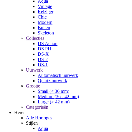
Aqua
Vintage
Reiziger
Chic
Modern
Buiten
Skeleton
Collecties
DS Action
DS PH
DS-X
DS-2
DS-1
Uurwerk
Automatisch uurwerk
Quartz uurwerk
Grootte
Small (< 36 mm)
Medium (36 - 42 mm)
Large (> 42 mm)
Categorieën
Heren
Alle Horloges
Stijlen
Aqua