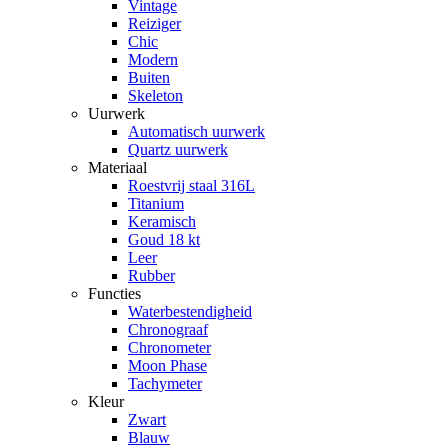
Vintage
Reiziger
Chic
Modern
Buiten
Skeleton
Uurwerk
Automatisch uurwerk
Quartz uurwerk
Materiaal
Roestvrij staal 316L
Titanium
Keramisch
Goud 18 kt
Leer
Rubber
Functies
Waterbestendigheid
Chronograaf
Chronometer
Moon Phase
Tachymeter
Kleur
Zwart
Blauw