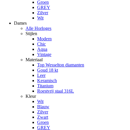
Groen
GREY
Zilver
Wit
Dames
Alle Horloges
Stijlen
Modern
Chic
Aqua
Vintage
Materiaal
Top Wesselton diamanten
Goud 18 kt
Leer
Keramisch
Titanium
Roestvrij staal 316L
Kleur
Wit
Blauw
Zilver
Zwart
Groen
GREY