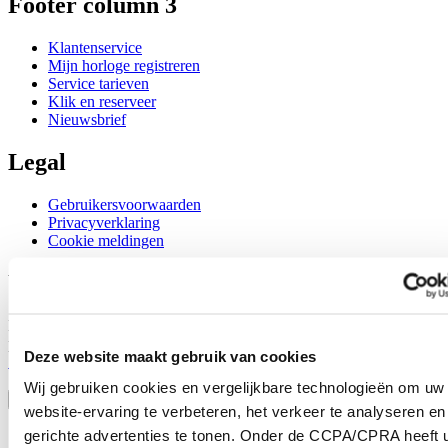
Footer column 3
Klantenservice
Mijn horloge registreren
Service tarieven
Klik en reserveer
Nieuwsbrief
Legal
Gebruikersvoorwaarden
Privacyverklaring
Cookie meldingen
Word lid van de CERTINA club
Meld je aan en ontvang exclusieve aanbiedingen en
productrecensies
Deze website maakt gebruik van cookies
Schrijf je in!
Selecteer een land/regio
Wij gebruiken cookies en vergelijkbare technologieën om uw
Taalkeuze
website-ervaring te verbeteren, het verkeer te analyseren en
Austria
gerichte advertenties te tonen. Onder de CCPA/CPRA heeft u