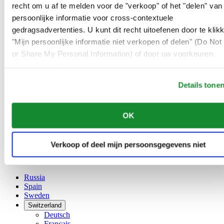
Belgium
recht om u af te melden voor de "verkoop" of het "delen" van
Dutch
persoonlijke informatie voor cross-contextuele
Français
gedragsadvertenties. U kunt dit recht uitoefenen door te klik
China
English
"Mijn persoonlijke informatie niet verkopen of delen" (Do Not 
简体中文
or Share My Personal Information) of door uw voorkeuren
Denmark
hieronder aan te passen.
Finland
France
Details tone
Germany
Ireland
Luxembourg
OK
English
Français
Netherlands
Verkoop of deel mijn persoonsgegevens niet
Norway
Poland
Russia
Spain
Sweden
Switzerland
Deutsch
Français