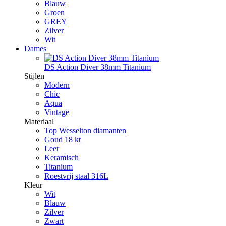
Blauw
Groen
GREY
Zilver
Wit
Dames
DS Action Diver 38mm Titanium
Stijlen
Modern
Chic
Aqua
Vintage
Materiaal
Top Wesselton diamanten
Goud 18 kt
Leer
Keramisch
Titanium
Roestvrij staal 316L
Kleur
Wit
Blauw
Zilver
Zwart