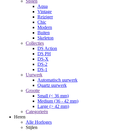
Stijlen
Aqua
Vintage
Reiziger
Chic
Modern
Buiten
Skeleton
Collecties
DS Action
DS PH
DS-X
DS-2
DS-1
Uurwerk
Automatisch uurwerk
Quartz uurwerk
Grootte
Small (< 36 mm)
Medium (36 - 42 mm)
Large (> 42 mm)
Categorieën
Heren
Alle Horloges
Stijlen