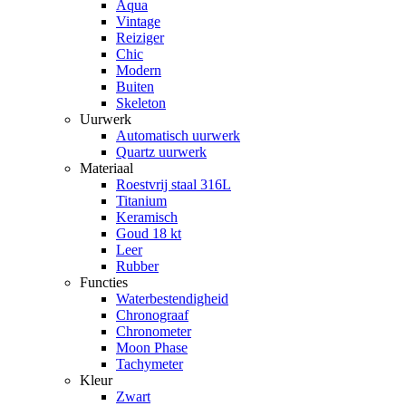
Aqua
Vintage
Reiziger
Chic
Modern
Buiten
Skeleton
Uurwerk
Automatisch uurwerk
Quartz uurwerk
Materiaal
Roestvrij staal 316L
Titanium
Keramisch
Goud 18 kt
Leer
Rubber
Functies
Waterbestendigheid
Chronograaf
Chronometer
Moon Phase
Tachymeter
Kleur
Zwart