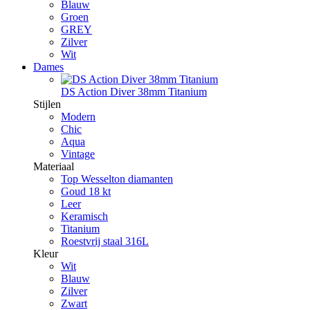
Blauw
Groen
GREY
Zilver
Wit
Dames
DS Action Diver 38mm Titanium
Stijlen
Modern
Chic
Aqua
Vintage
Materiaal
Top Wesselton diamanten
Goud 18 kt
Leer
Keramisch
Titanium
Roestvrij staal 316L
Kleur
Wit
Blauw
Zilver
Zwart