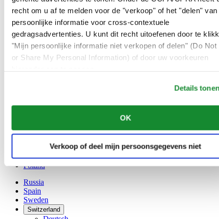
Austria
recht om u af te melden voor de "verkoop" of het "delen" van
Belgium
Dutch
persoonlijke informatie voor cross-contextuele
Français
gedragsadvertenties. U kunt dit recht uitoefenen door te klik
China
"Mijn persoonlijke informatie niet verkopen of delen" (Do Not 
English
or Share My Personal Information) of door uw voorkeuren
简体中文
Denmark
hieronder aan te passen.
Finland
France
Details tone
Germany
Ireland
OK
Luxembourg
English
Français
Verkoop of deel mijn persoonsgegevens niet
Netherlands
Norway
Poland
Russia
Spain
Sweden
Switzerland
Deutsch