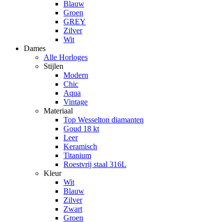
Blauw
Groen
GREY
Zilver
Wit
Dames
Alle Horloges
Stijlen
Modern
Chic
Aqua
Vintage
Materiaal
Top Wesselton diamanten
Goud 18 kt
Leer
Keramisch
Titanium
Roestvrij staal 316L
Kleur
Wit
Blauw
Zilver
Zwart
Groen