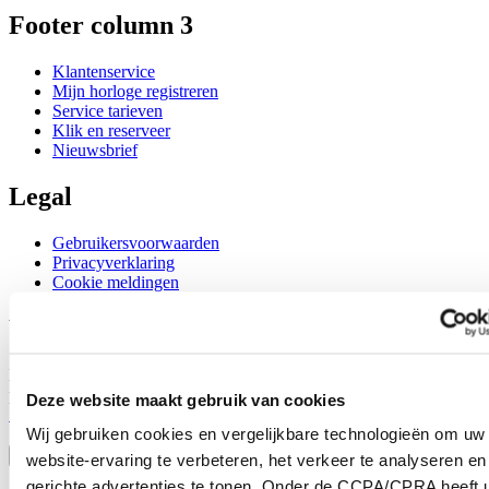
Footer column 3
Klantenservice
Mijn horloge registreren
Service tarieven
Klik en reserveer
Nieuwsbrief
Legal
Gebruikersvoorwaarden
Privacyverklaring
Cookie meldingen
Word lid van de CERTINA club
Meld je aan en ontvang exclusieve aanbiedingen en
productrecensies
Deze website maakt gebruik van cookies
Schrijf je in!
Wij gebruiken cookies en vergelijkbare technologieën om uw
Selecteer een land/regio
Taalkeuze
website-ervaring te verbeteren, het verkeer te analyseren en
gerichte advertenties te tonen. Onder de CCPA/CPRA heeft u