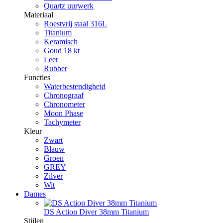
Quartz uurwerk
Materiaal
Roestvrij staal 316L
Titanium
Keramisch
Goud 18 kt
Leer
Rubber
Functies
Waterbestendigheid
Chronograaf
Chronometer
Moon Phase
Tachymeter
Kleur
Zwart
Blauw
Groen
GREY
Zilver
Wit
Dames
DS Action Diver 38mm Titanium
Stijlen