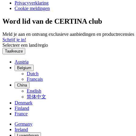
Privacyverklaring
Cookie meldingen
Word lid van de CERTINA club
Meld je aan en ontvang exclusieve aanbiedingen en productrecensies
Schrijf je in!
Selecteer een land/regio
Taalkeuze
Austria
Belgium
Dutch
Français
China
English
简体中文
Denmark
Finland
France
Germany
Ireland
Luxembourg