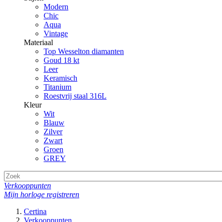
Modern
Chic
Aqua
Vintage
Materiaal
Top Wesselton diamanten
Goud 18 kt
Leer
Keramisch
Titanium
Roestvrij staal 316L
Kleur
Wit
Blauw
Zilver
Zwart
Groen
GREY
Verkooppunten
Mijn horloge registreren
Certina
Verkooppunten