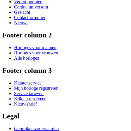
Verkooppunten
Certina universum
Geslacht
Contactformulier
Nieuws
Footer column 2
Horloges voor mannen
Horloges voor vrouwen
Alle horloges
Footer column 3
Klantenservice
Mijn horloge registreren
Service tarieven
Klik en reserveer
Nieuwsbrief
Legal
Gebruikersvoorwaarden