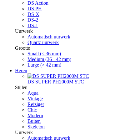
DS Action
DS PH
DS-X
DS-2
DS-1
Uurwerk
Automatisch uurwerk
Quartz uurwerk
Grootte
Small (< 36 mm)
Medium (36 - 42 mm)
Large (> 42 mm)
Heren
DS SUPER PH2000M STC
Stijlen
Aqua
Vintage
Reiziger
Chic
Modern
Buiten
Skeleton
Uurwerk
Automatisch uurwerk