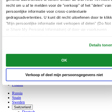
Austria
recht om u af te melden voor de "verkoop" of het "delen" van
Belgium
Dutch
persoonlijke informatie voor cross-contextuele
Français
gedragsadvertenties. U kunt dit recht uitoefenen door te klik
China
"Mijn persoonlijke informatie niet verkopen of delen" (Do Not 
English
or Share My Personal Information) of door uw voorkeuren
简体中文
Denmark
hieronder aan te passen.
Finland
France
Details tone
Germany
Ireland
OK
Luxembourg
English
Français
Verkoop of deel mijn persoonsgegevens niet
Netherlands
Norway
Poland
Russia
Spain
Sweden
Switzerland
Deutsch