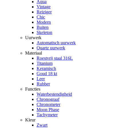
Aqua
Vintage
Reiziger
Chic
Modern
Buiten
Skeleton
Uurwerk
Automatisch uurwerk
Quartz uurwerk
Materiaal
Roestvrij staal 316L
Titanium
Keramisch
Goud 18 kt
Leer
Rubber
Functies
Waterbestendigheid
Chronograaf
Chronometer
Moon Phase
Tachymeter
Kleur
Zwart