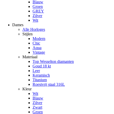
Blauw
Groen
GREY
Zilver
Wit
Dames
Alle Horloges
Stijlen
Modern
Chic
Aqua
Vintage
Materiaal
Top Wesselton diamanten
Goud 18 kt
Leer
Keramisch
Titanium
Roestvrij staal 316L
Kleur
Wit
Blauw
Zilver
Zwart
Groen