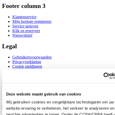
Footer column 3
Klantenservice
Mijn horloge registreren
Service tarieven
Klik en reserveer
Nieuwsbrief
Legal
Gebruikersvoorwaarden
Privacyverklaring
Cookie meldingen
Word lid van de CERTINA club
Meld je aan en ontvang exclusieve aanbiedingen en
productrecensies
Deze website maakt gebruik van cookies
Schrijf je in!
Wij gebruiken cookies en vergelijkbare technologieën om uw
Selecteer een land/regio
Taalkeuze
website-ervaring te verbeteren, het verkeer te analyseren en
gerichte advertenties te tonen. Onder de CCPA/CPRA heeft u