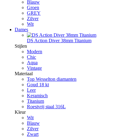
Blauw
Groen
GREY
Zilver
Wit
Dames
DS Action Diver 38mm Titanium
Stijlen
Modern
Chic
Aqua
Vintage
Materiaal
Top Wesselton diamanten
Goud 18 kt
Leer
Keramisch
Titanium
Roestvrij staal 316L
Kleur
Wit
Blauw
Zilver
Zwart