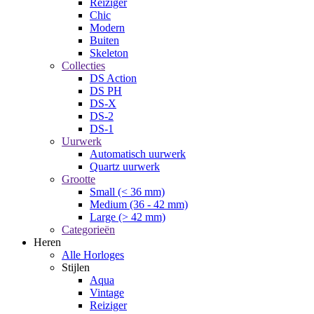
Reiziger
Chic
Modern
Buiten
Skeleton
Collecties
DS Action
DS PH
DS-X
DS-2
DS-1
Uurwerk
Automatisch uurwerk
Quartz uurwerk
Grootte
Small (< 36 mm)
Medium (36 - 42 mm)
Large (> 42 mm)
Categorieën
Heren
Alle Horloges
Stijlen
Aqua
Vintage
Reiziger