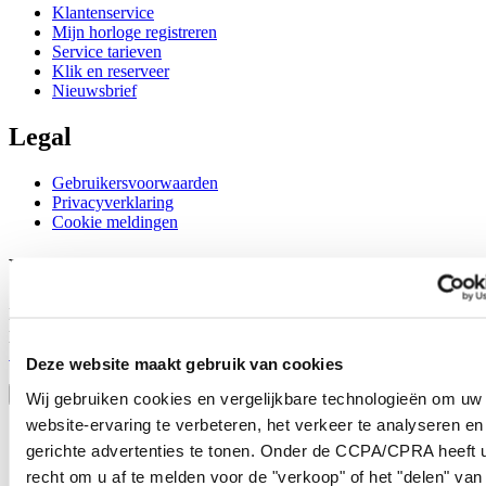
Klantenservice
Mijn horloge registreren
Service tarieven
Klik en reserveer
Nieuwsbrief
Legal
Gebruikersvoorwaarden
Privacyverklaring
Cookie meldingen
Word lid van de CERTINA club
Meld je aan en ontvang exclusieve aanbiedingen en
productrecensies
Schrijf je in!
Deze website maakt gebruik van cookies
Selecteer een land/regio
Taalkeuze
Wij gebruiken cookies en vergelijkbare technologieën om uw
website-ervaring te verbeteren, het verkeer te analyseren en
Austria
gerichte advertenties te tonen. Onder de CCPA/CPRA heeft u
Belgium
Dutch
recht om u af te melden voor de "verkoop" of het "delen" van