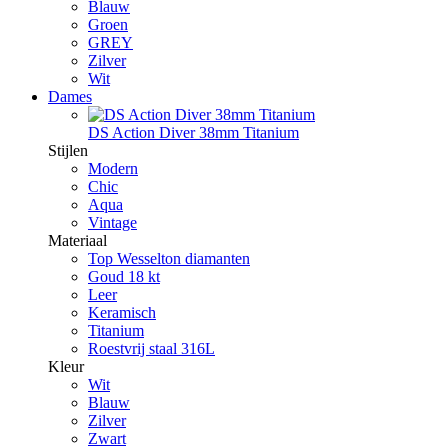
Blauw
Groen
GREY
Zilver
Wit
Dames
DS Action Diver 38mm Titanium
Stijlen
Modern
Chic
Aqua
Vintage
Materiaal
Top Wesselton diamanten
Goud 18 kt
Leer
Keramisch
Titanium
Roestvrij staal 316L
Kleur
Wit
Blauw
Zilver
Zwart