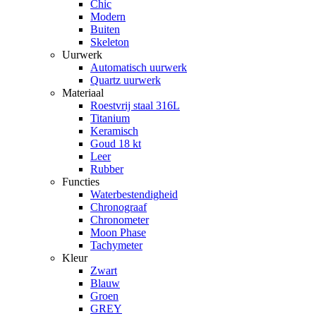
Chic
Modern
Buiten
Skeleton
Uurwerk
Automatisch uurwerk
Quartz uurwerk
Materiaal
Roestvrij staal 316L
Titanium
Keramisch
Goud 18 kt
Leer
Rubber
Functies
Waterbestendigheid
Chronograaf
Chronometer
Moon Phase
Tachymeter
Kleur
Zwart
Blauw
Groen
GREY