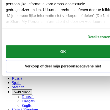
Français
persoonlijke informatie voor cross-contextuele
China
gedragsadvertenties. U kunt dit recht uitoefenen door te klik
English
"Mijn persoonlijke informatie niet verkopen of delen" (Do Not 
简体中文
Denmark
or Share My Personal Information) of door uw voorkeuren
Finland
hieronder aan te passen.
France
Details tone
Germany
Ireland
Luxembourg
OK
English
Français
Netherlands
Norway
Verkoop of deel mijn persoonsgegevens niet
Poland
Russia
Spain
Sweden
Switzerland
Deutsch
Français
English
United Kingdom