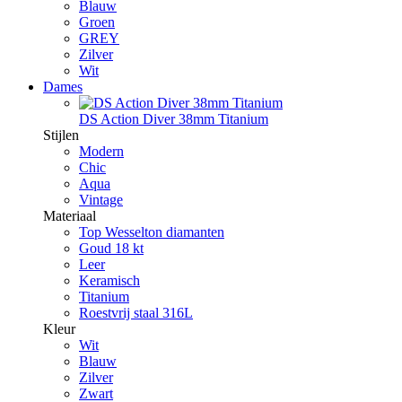
Blauw
Groen
GREY
Zilver
Wit
Dames
DS Action Diver 38mm Titanium
Stijlen
Modern
Chic
Aqua
Vintage
Materiaal
Top Wesselton diamanten
Goud 18 kt
Leer
Keramisch
Titanium
Roestvrij staal 316L
Kleur
Wit
Blauw
Zilver
Zwart