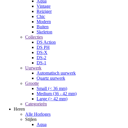
Aqua
Vintage
Reiziger
Chic
Modern
Buiten
Skeleton
Collecties
DS Action
DS PH
DS-X
DS-2
DS-1
Uurwerk
Automatisch uurwerk
Quartz uurwerk
Grootte
Small (< 36 mm)
Medium (36 - 42 mm)
Large (> 42 mm)
Categorieën
Heren
Alle Horloges
Stijlen
Aqua