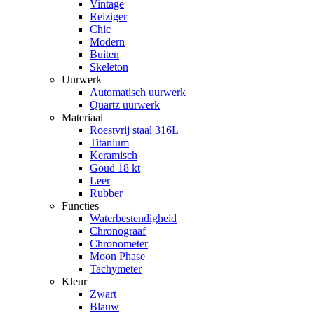
Vintage
Reiziger
Chic
Modern
Buiten
Skeleton
Uurwerk
Automatisch uurwerk
Quartz uurwerk
Materiaal
Roestvrij staal 316L
Titanium
Keramisch
Goud 18 kt
Leer
Rubber
Functies
Waterbestendigheid
Chronograaf
Chronometer
Moon Phase
Tachymeter
Kleur
Zwart
Blauw