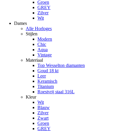
Groen
GREY
Zilver
Wit
Dames
Alle Horloges
Stijlen
Modern
Chic
Aqua
Vintage
Materiaal
Top Wesselton diamanten
Goud 18 kt
Leer
Keramisch
Titanium
Roestvrij staal 316L
Kleur
Wit
Blauw
Zilver
Zwart
Groen
GREY