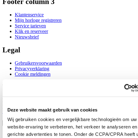
Footer column 3
Klantenservice
Mijn horloge registreren
Service tarieven
Klik en reserveer
Nieuwsbrief
Legal
Gebruikersvoorwaarden
Privacyverklaring
Cookie meldingen
Word lid van de CERTINA club
Meld je aan en ontvang exclusieve aanbiedingen en
productrecensies
Deze website maakt gebruik van cookies
Schrijf je in!
Selecteer een land/regio
Wij gebruiken cookies en vergelijkbare technologieën om uw
Taalkeuze
website-ervaring te verbeteren, het verkeer te analyseren en
Austria
gerichte advertenties te tonen. Onder de CCPA/CPRA heeft u