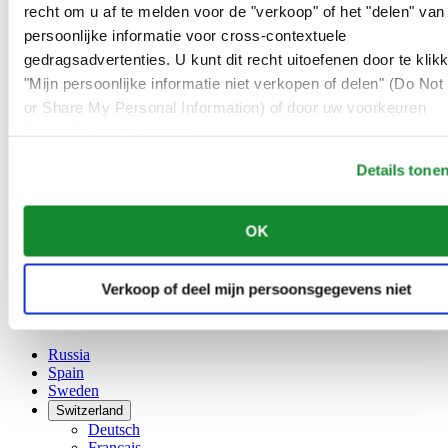
Belgium
recht om u af te melden voor de "verkoop" of het "delen" van
Dutch
persoonlijke informatie voor cross-contextuele
Français
gedragsadvertenties. U kunt dit recht uitoefenen door te klik
China
English
"Mijn persoonlijke informatie niet verkopen of delen" (Do Not 
简体中文
or Share My Personal Information) of door uw voorkeuren
Denmark
hieronder aan te passen.
Finland
France
Details tone
Germany
Ireland
Luxembourg
OK
English
Français
Netherlands
Verkoop of deel mijn persoonsgegevens niet
Norway
Poland
Russia
Spain
Sweden
Switzerland
Deutsch
Français