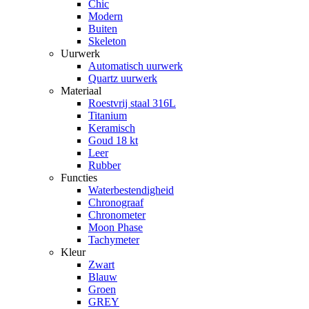
Chic
Modern
Buiten
Skeleton
Uurwerk
Automatisch uurwerk
Quartz uurwerk
Materiaal
Roestvrij staal 316L
Titanium
Keramisch
Goud 18 kt
Leer
Rubber
Functies
Waterbestendigheid
Chronograaf
Chronometer
Moon Phase
Tachymeter
Kleur
Zwart
Blauw
Groen
GREY