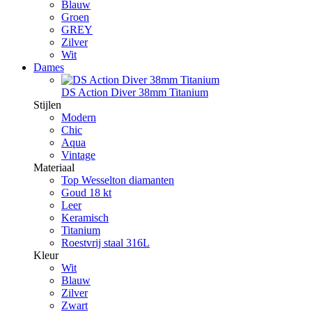
Blauw
Groen
GREY
Zilver
Wit
Dames
DS Action Diver 38mm Titanium
Stijlen
Modern
Chic
Aqua
Vintage
Materiaal
Top Wesselton diamanten
Goud 18 kt
Leer
Keramisch
Titanium
Roestvrij staal 316L
Kleur
Wit
Blauw
Zilver
Zwart