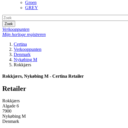
Groen
GREY
Zoek
Verkooppunten
Mijn horloge registreren
Certina
Verkooppunten
Denmark
Nykøbing M
Rokkjærs
Rokkjærs, Nykøbing M - Certina Retailer
Retailer
Rokkjærs
Algade 6
7900
Nykøbing M
Denmark