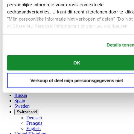
Français
persoonlijke informatie voor cross-contextuele
China
gedragsadvertenties. U kunt dit recht uitoefenen door te klik
English
"Mijn persoonlijke informatie niet verkopen of delen" (Do Not 
简体中文
Denmark
or Share My Personal Information) of door uw voorkeuren
Finland
hieronder aan te passen.
France
Details tone
Germany
Ireland
Luxembourg
OK
English
Français
Netherlands
Norway
Verkoop of deel mijn persoonsgegevens niet
Poland
Russia
Spain
Sweden
Switzerland
Deutsch
Français
English
United Kingdom