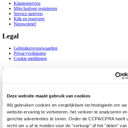
Klantenservice
Mijn horloge registreren
Service tarieven
Klik en reserveer
Nieuwsbrief
Legal
Gebruikersvoorwaarden
Privacyverklaring
Cookie meldingen
Word lid van de CERTINA club
Meld je aan en ontvang exclusieve aanbiedingen en
productrecensies
Schrijf je in!
Deze website maakt gebruik van cookies
Selecteer een land/regio
Taalkeuze
Wij gebruiken cookies en vergelijkbare technologieën om uw
website-ervaring te verbeteren, het verkeer te analyseren en
Austria
gerichte advertenties te tonen. Onder de CCPA/CPRA heeft u
Belgium
Dutch
recht om u af te melden voor de "verkoop" of het "delen" van