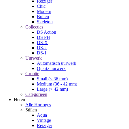
Reiziger
Chic
Modern
Buiten
Skeleton
Collecties
DS Action
DS PH
DS-X
DS-2
DS-1
Uurwerk
Automatisch uurwerk
Quartz uurwerk
Grootte
Small (< 36 mm)
Medium (36 - 42 mm)
Large (> 42 mm)
Categorieën
Heren
Alle Horloges
Stijlen
Aqua
Vintage
Reiziger